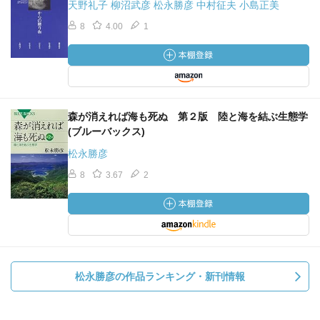
天野礼子 柳沼武彦 松永勝彦 中村征夫 小島正美
8
4.00
1
森が消えれば海も死ぬ 第２版 陸と海を結ぶ生態学
(ブルーバックス)
松永勝彦
8
3.67
2
松永勝彦の作品ランキング・新刊情報