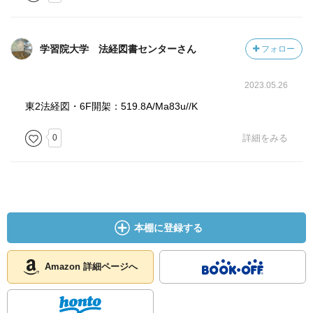
学習院大学 法経図書センターさん
フォロー
2023.05.26
東2法経図・6F開架：519.8A/Ma83u//K
0
詳細をみる
本棚に登録する
Amazon 詳細ページへ