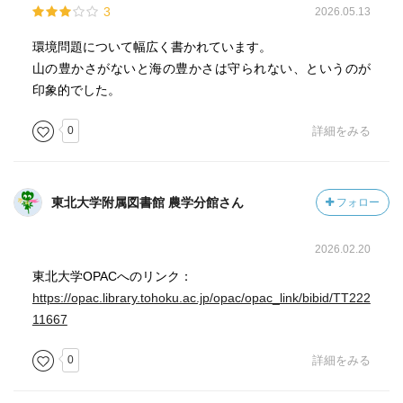
3
2026.05.13
環境問題について幅広く書かれています。
山の豊かさがないと海の豊かさは守られない、というのが
印象的でした。
0
詳細をみる
東北大学附属図書館 農学分館さん
フォロー
2026.02.20
東北大学OPACへのリンク：
https://opac.library.tohoku.ac.jp/opac/opac_link/bibid/TT222
11667
0
詳細をみる