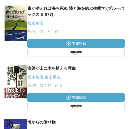
森が消えれば海も死ぬ 陸と海を結ぶ生態学 (ブルーバ
ックス B‐977)
松永勝彦
70
3.60
11
漁師が山に木を植える理由
松永勝彦 畠山重篤
25
3.75
3
海からの贈り物