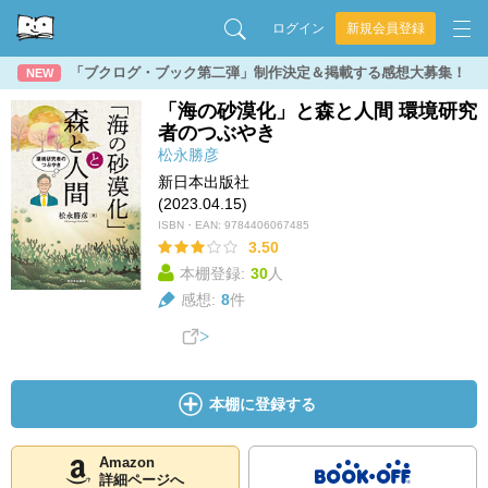
ログイン
新規会員登録
「ブクログ・ブック第二弾」制作決定＆掲載する感想大募集！
NEW
「海の砂漠化」と森と人間 環境研究
者のつぶやき
松永勝彦
新日本出版社
(2023.04.15)
ISBN・EAN:
9784406067485
3.50
本棚登録:
30
人
感想:
8
件
本棚に登録する
Amazon
詳細ページへ