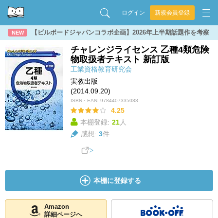
ログイン
新規会員登録
【ビルボードジャパンコラボ企画】2026年上半期話題作を考察
NEW
チャレンジライセンス 乙種4類危険
物取扱者テキスト 新訂版
工業資格教育研究会
実教出版
(2014.09.20)
ISBN・EAN:
9784407335088
4.25
本棚登録:
21
人
感想:
3
件
本棚に登録する
Amazon
詳細ページへ