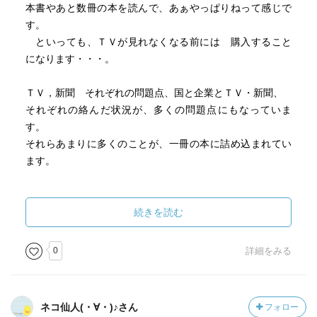
本書やあと数冊の本を読んで、あぁやっぱりねって感じで
す。
といっても、ＴＶが見れなくなる前には 購入すること
になります・・・。
ＴＶ，新聞 それぞれの問題点、国と企業とＴＶ・新聞、
それぞれの絡んだ状況が、多くの問題点にもなっていま
す。
それらあまりに多くのことが、一冊の本に詰め込まれてい
ます。
ぼんやり見ていたＴＶ番組も鵜呑みにしないことですね。
そしてこれからは、地デジの機能を上手に活用〜！！
続きを読む
わかっているけれど、難しいこと・・・、
0
詳細をみる
情報氾濫時代には、情報の質を見極め、バランスよく活用
することが大切ですね。
ネコ仙人(・∀・)♪さん
フォロー
内容 ：