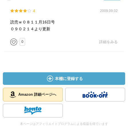
２０１１年７月に終了するアナログ放送。
4
2009.09.02
地上デジタル放送時代の到来によって、人々の生活や社会
はどう変わるのか？
読売ｗ０８１１月16日号
地デジにまつわる素朴な疑問に答え、テレビ放送を含む情
０９０２１４より更新
報産業の問題点や課題を明らかにする。
0
詳細をみる
本棚に登録する
Amazon 詳細ページへ
本ページはアフィリエイトプログラムによる収益を得ています