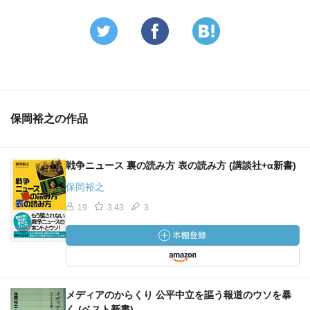
保岡裕之の作品
戦争ニュース 裏の読み方 表の読み方 (講談社+α新書)
保岡裕之
19
3.43
3
メディアのからくり 公平中立を謳う報道のウソを暴
く (ベスト新書)