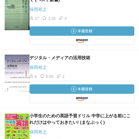
保岡裕之
17
3.20
4
デジタル・メディアの活用技術
保岡裕之
6
0.00
2
小学生のための英語予習ドリル 中学に上がる前にこ
れだけはやっておきたい! (まなぶっく)
保岡裕之