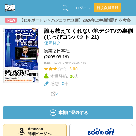
ログイン
新規会員登録
【ビルボードジャパンコラボ企画】2026年上半期話題作を考察
NEW
誰も教えてくれない地デジTVの裏側
(じっぴコンパクト 21)
保岡裕之
実業之日本社
(2008.09.19)
ISBN・EAN:
9784408107448
3.00
本棚登録:
20
人
感想:
2
件
本棚に登録する
Amazon
詳細ページへ