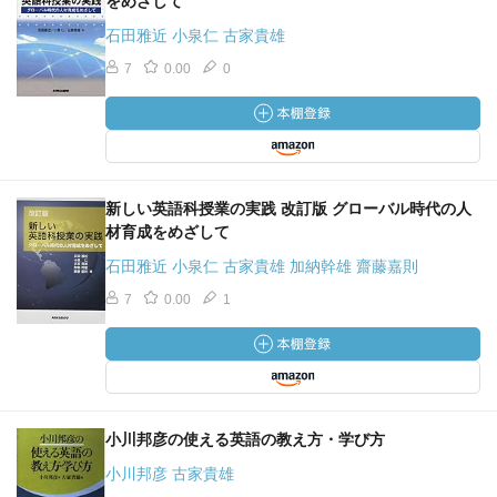
をめざして
石田雅近 小泉仁 古家貴雄
7
0.00
0
新しい英語科授業の実践 改訂版 グローバル時代の人
材育成をめざして
石田雅近 小泉仁 古家貴雄 加納幹雄 齋藤嘉則
7
0.00
1
小川邦彦の使える英語の教え方・学び方
小川邦彦 古家貴雄