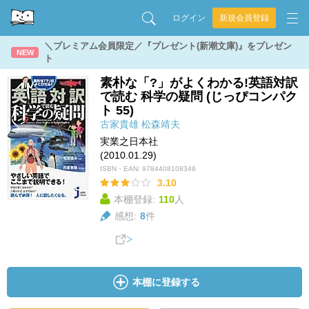
ログイン
新規会員登録
＼プレミアム会員限定／『プレゼント(新潮文庫)』をプレゼン
NEW
ト
素朴な「?」がよくわかる!英語対訳
で読む 科学の疑問 (じっぴコンパク
ト 55)
古家貴雄
松森靖夫
実業之日本社
(2010.01.29)
ISBN・EAN:
9784408108346
3.10
本棚登録:
110
人
感想:
8
件
本棚に登録する