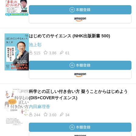
はじめてのサイエンス (NHK出版新書 500)
池上彰
515
3.86
61
科学との正しい付き合い方 疑うことからはじめよう
(DIS+COVERサイエンス)
内田麻理香
244
3.60
34