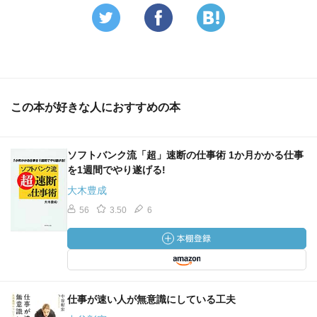
「巧遅」＝がんばってできもしない完全をねらう 「拙
速」＝現実的でコストパフォーマンスが高いものをねらう
仕事とは細かい作業の積み重ね＝「即断即決、即実行」を
繰り返す
もし多くを途中であきらめてしまい、実現できないとする
と、「思い」が足りない
この本が好きな人におすすめの本
何らかのアクションを起こせば、抵抗が生まれて当然＝成
功するまでやることが大事
会社全般の様子を見ながら、自分たちがやるべきことは何
ソフトバンク流「超」速断の仕事術 1か月かかる仕事
かを考えるのがリーダーの仕事
を1週間でやり遂げる!
放っておくと担当者は、「緊急度」の高い仕事を優先して
大木豊成
やる
56
3.50
6
「性弱」を認めたうえで、チャレンジせざるを得ない状況
を作るほうが実際的
何事も自分で経験をしないと学習できない人はレベルの低
い人
━━━━━━━━━━━━━━━━━━━━━━━━━━
仕事が速い人が無意識にしている工夫
━━━━