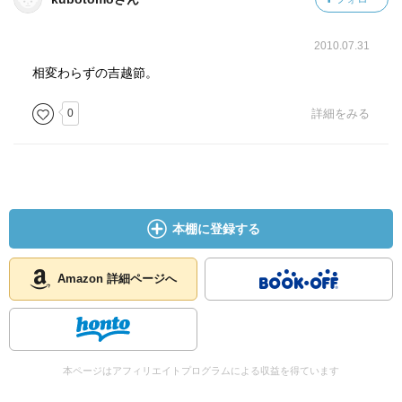
2010.07.31
いろいろ考えは浮かぶのですが
相変わらずの吉越節。
振り返ってみると、結局たいしたことはしていない。
0
詳細をみる
という方は多いのではないでしょうか。
（私はそうです(^_^;)。。。）
「実行されなければ、存在しなかったのと同じ」
ですね。
ぜひ、読んでみてください。
本棚に登録する
Amazon 詳細ページへ
◆本から得た気づき◆
━━━━━━━━━━━━━━━━━━━━━━━━━━
━━━━
本ページはアフィリエイトプログラムによる収益を得ています
良く考えられたプランも、考えることに時間を使いすぎ、
実行されなければ、存在しなかったのと同じ