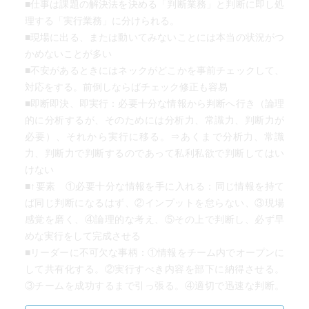
■仕事は課題の解決法を決める「判断業務」と判断に即し処
理する「実行業務」に分けられる。
まずは、自分のやるべきことを行う。
■現場に出る、または動いてみないことには本当の状況がつ
会社や上司が悪いと文句をいうのはソレからの話。
かめないことが多い
■不安があるときにはネックがどこかを事前チェックして、
じんじんくるワードがいっぱいだった。
対応をする。前倒しならばチェック修正も容易
■即断即決、即実行：必要十分な情報から判断へ行き（論理
的に分析するが、そのためには分析力、常識力、判断力が
必要）、それから実行に移る。⇒あくまで分析力、常識
力、判断力で判断するのであって私利私欲で判断してはい
けない
■↑要素 ①必要十分な情報を手に入れる：同じ情報を持て
ば同じ判断になるはず、②インプットを怠らない、③現場
感覚を磨く、④論理的な考え、⑤その上で判断し、必ず早
めな実行をして完成させる
■リーダーに不可欠な事柄：①情報をチーム内でオープンに
して共有化する。②実行すべき内容を部下に納得させる。
③チームを成功するまで引っ張る。④適切で迅速な判断。
⑤結果で社内の上と下の信頼を勝ち取る。⑥厳しいが明る