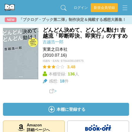
ログイン
新規会員登録
「ブクログ・ブック第二弾」制作決定＆掲載する感想大募集！
NEW
どんどん決めて、どんどん動け! 吉
越流「即断即決、即実行」のすすめ
吉越浩一郎
実業之日本社
(2010.07.16)
ISBN・EAN:
9784408108575
3.48
本棚登録:
136
人
感想:
18
件
本棚に登録する
Amazon
詳細ページへ