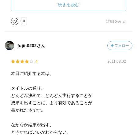
く楽しい雰囲気作りをする
続きを読む
■イヤ・苦手と感じる仕事こそチャレンジし実力を蓄える
■何事も自分で経験しないと身につかないのはレベル低い。
0
詳細をみる
お手本を抽出して自分の知識に変える
fujiit0202さん
フォロー
4
2011.08.02
本日ご紹介する本は、
タイトルの通り、
どんどん決めて、どんどん実行することが
成果を出すことに、より有効であることが
書かれた本です。
なかなか結果が出ず、
どうすればいいかわからない。