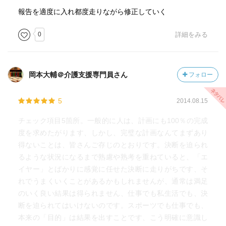
報告を適度に入れ都度走りながら修正していく
0
詳細をみる
岡本大輔＠介護支援専門員さん
フォロー
5
2014.08.15
チェック項目5箇所。一般的に人は、計画にも100％の完成
度を求めたがります、しかし、完璧な計画なんてまずあり
得ないことは、皆さんご存じのとおりです。決断を迫られ
るような状況になるまで熟慮や熟考を重ねていると、「エ
イヤー」とばかりに感覚に任せた決断に走りがちです、そ
れでうまくいくことがあるかもしれませんが、通常は満足
のいく良い結果は得られません、仕事でも私生活でも、決
断を迫られてはいけないのです。スポーツでも仕事でも、
本来の「目的」は結果を出すことです、こう明確に意識し