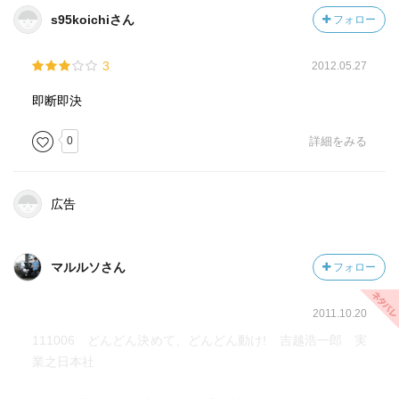
s95koichiさん
フォロー
不安がある場合はどこがネックになりそうが事前にチェ
区し、
3
2012.05.27
対応をきちんとすればいい。
即断即決
■巧遅＜拙速
いいものを時間がかかってもやり遂げるのではなく
0
詳細をみる
拙いものでもすばやく行う。
状況が変化してもそのほうが対応ができる。
広告
■決断ではなく、判断をする
マルルソさん
フォロー
決断はいちかばちか、に近い。
早めに動き、判断をしながら動く。
2011.10.20
111006 どんどん決めて、どんどん動け! 吉越浩一郎 実
■イグゼキュート（execute）ではなく
業之日本社
イクスキューズ（excuse＝言い訳）ばかりするリーダー
にはなるな