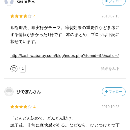
kashiさん
フォロー
4
2013.07.15
即断即決、即実行がテーマ。締切効果の重要性など参考に
する情報が多かった1冊です。本のまとめ、ブログは下記に
載せています。
http://kashiwabaray.com/blog/index.php?itemid=87&catid=7
1
詳細をみる
ひでぽんさん
フォロー
4
2010.10.28
「どんどん決めて、どんどん動け」
読了後、非常に爽快感がある。なぜなら、ひとつひとつ丁