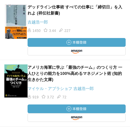
デッドライン仕事術 すべての仕事に「締切日」を入
れよ (祥伝社新書)
吉越浩一郎
1450
3.44
227
アメリカ海軍に学ぶ「最強のチーム」のつくり方 一
人ひとりの能力を100%高めるマネジメント術 (知的
生きかた文庫)
マイケル・アブラショフ 吉越浩一郎
919
3.72
72