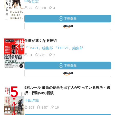
中谷彰宏
◆目次◆
92
3.00
4
はじめに 今日から頑張り方を変えてみよう!
第1章 計画は6割の完成度でOK!すぐに実行しよう―スピー
ドが上がれば生産性もアップする
第2章 すべては「徹底度」で決まる!―仕事も人生もカギに
仕事が速くなる技術
なるのは「前倒し」
『The21』編集部 『THE21』編集部
第3章 リーダーなら「どんどん決めて、どんどん動け!」―
常に目的を明確にして真の「実行する人」を目指そう
51
2.81
7
第4章 イキイキした現場をつくり上げる秘訣!―部下やチー
ムをパワーアップさせるには
第5章 “それでもできない”の壁を乗り越えよう!―「デッドラ
イン」を使って意識と習慣を変える
第6章 「どんどん動く」ための吉越流トレーニング!―「前
5秒ルール 最高の結果を出す人がやっている思考・選
倒し」の下準備が実力アップにつながる
択・行動50の習慣
終章 さあ、楽しい人生のために!―「ワークライフバラン
千田琢哉
ス」も「即断即決、即実行」「前倒し」で
163
3.87
16
━━━━━━━━━━━━━━━━━━━━━━━━━━