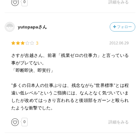
0
詳細をみる
実行業務：動いてみていちはやく本当の状況をつかむ
問題が大きくなってから一気に片付けようとすると多大
な労力と時間がかかる。
yutopapaさん
フォロー
■即断即決即実行、前倒しをする方法
3
2012.06.29
①必要十分な情報を手に入れること
②自分に対するインプットを怠らないこと。
さすが吉越さん、前著「残業ゼロの仕事力」と言っている
③現場感覚を持ち続けること
事がブレてない。
④論理的な考え方を身につけること
「即断即決、即実行」
⑤その上で判断をくだし、必ず早めに実行し、完成させ
ること
”多くの日本人の仕事ぶりは、残念ながら”世界標準”とは程
遠い低レベル”というご指摘には、なんとなく気づいていま
■完璧な計画なんてまずありえない
したが改めてはっきり言われると後頭部をガーンと殴られ
計画段階での完成度に対して手間隙は
たような衝撃でした。
正比例で増えるのではなく、75％を越えるあたりで急激
に負担が大きくなる。
0
詳細をみる
動きながら考えるのがベスト。