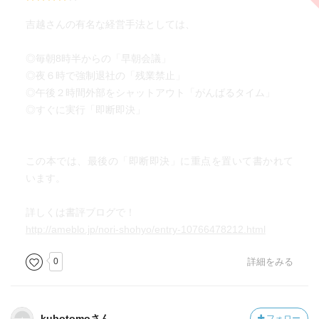
吉越さんの有名な経営手法としては、
「即実行」
◎毎朝8時半からの「早朝会議」
◎夜６時で強制退社の「残業禁止」
仕事とはどんな仕事でも
◎午後２時間外部をシャットアウト「がんばるタイム」
細かい作業の積み重ねです。
◎すぐに実行「即断即決」
どれだけ多くの「即実行」を繰り返すかが
結果に表れてきます。
この本では、最後の「即断即決」に重点を置いて書かれて
います。
よく考えず、実行ばかり繰り返すと
「失敗」もでてきますが、
詳しくは書評ブログで！
よく考えたからと言って「失敗」しない
http://ameblo.jp/nori-shohyo/entry-10766478212.html
とはかぎりません。
0
詳細をみる
「失敗」しても、より多くの「実行」があれば、
全体としては、より大きな結果を出すことができます。
kubotomoさん
フォロー