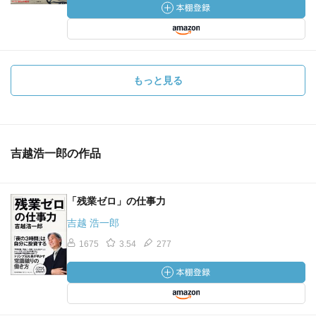
━━━━
◆マインドマップ◆
http://image01.wiki.livedoor.jp/f/2/fujiit0202/0d1cc7f642bd7
d35.png
もっと見る
吉越浩一郎の作品
「残業ゼロ」の仕事力
吉越 浩一郎
1675
3.54
277