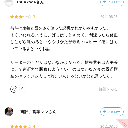
shunkodaさん
フォロー
「徹底」
3
2011.06.25
もし、多くのことを途中でをあきらめてしまい
実現できていないとすると「思い」がたりない。
与件の定義と図を多く使った説明がわかりやすかった。
よくいわれるように、ぱっぱっときめて、間違ったら修正
最初は、”よしやるぞ！”と思って
しながら進めるというやりかたが最近のスピード感には向
勢いよく取りかかるけれども、
いているよというお話。
そのうち、必ずと言っていいほど、
重要な仕事よりも、緊急度の高い仕事を
リーダーのくだりはなかなかよかった。情報共有は皆平等
優先してやるようになります。
に。で判断力で勝負しようというのはなかなか今の既得権
益を持っている人には難しいんじゃないかなと思ったり。
そして、”重要な仕事はこの後にしよう”
と勝手に思い込んだあげく、
0
詳細をみる
重要な仕事はあたかもなかったかのように
きれいに忘れます。
「書評」営業マンさん
フォロー
それだけの「思い」しかなかったということです。
4
2011.03.20