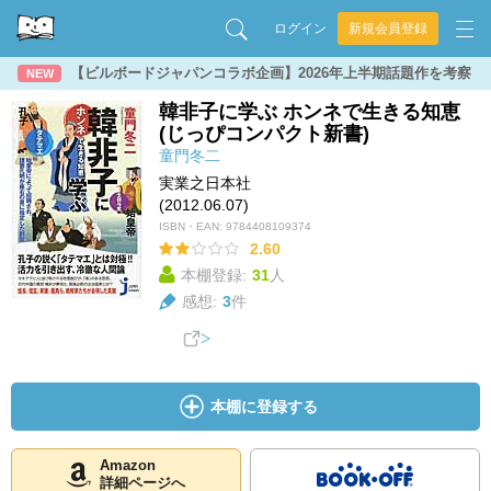
ログイン
新規会員登録
【ビルボードジャパンコラボ企画】2026年上半期話題作を考察
NEW
韓非子に学ぶ ホンネで生きる知恵
(じっぴコンパクト新書)
童門冬二
実業之日本社
(2012.06.07)
ISBN・EAN:
9784408109374
2.60
本棚登録:
31
人
感想:
3
件
本棚に登録する
Amazon
詳細ページへ