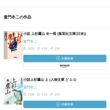
童門冬二の作品
小説 上杉鷹山 全一冊 (集英社文庫(日本))
童門冬二
1410
4.32
154
小説上杉鷹山 上 (人物文庫 ど-1-1)
童門冬二
1038
4.36
103