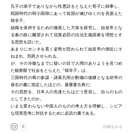
孔子の弟子でありながら性悪説をとなえた荀子に師事し、
戦国時代の弱小国韓にあって祖国が滅びゆくのを見据えた
韓非子。
組織を保持するための徹底した方策を探究し、始皇帝とな
る秦の政に嘱望されて信賞必罰の法治主義国家を理想とす
る思想を説いた。
あまりにホンネを貫く姿勢が恐れられて始皇帝の側近にそ
ねまれ、刑死させられる。
が、その冷徹なまでに疑いの目で人間のありようを見つめ
た観察眼で社会をとらえた『韓非子』は、
三国時代の蜀の参謀・諸葛孔明が劉備の後継となる幼帝の
座右の書に指定したほどの、最重要古典だ。
その思想を、日本人の先達たちはどう受容し、自らのもの
としてきたのか。
いまも変わらない中国人のものの考え方を理解し、シビア
な現実思考に対抗するために必読の書である。
0
詳細をみる