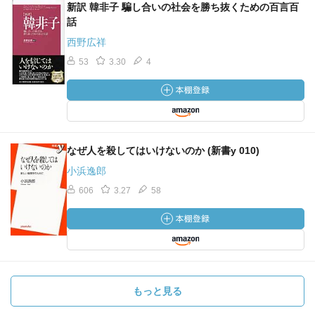
新訳 韓非子 騙し合いの社会を勝ち抜くための百言百
話
西野広祥
53
3.30
4
なぜ人を殺してはいけないのか (新書y 010)
小浜逸郎
606
3.27
58
もっと見る