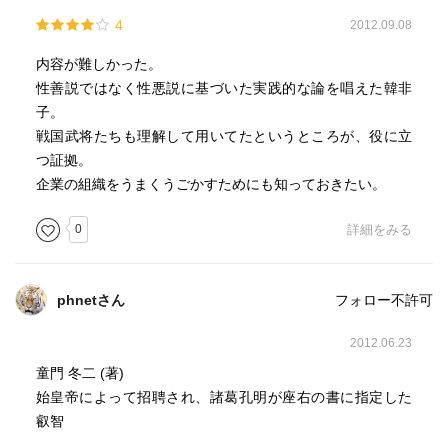
4
2012.09.08
内容が難しかった。
性善説ではなく性悪説に基づいた実践的な論を唱えた韓非
子。
戦国武将たちも理解して用いてたというところが、役に立
つ証拠。
企業の組織をうまくうごかすためにも知っておきたい。
0
詳細をみる
phnetさん
フォロー不許可
2012.06.23
童門 冬二 (著)
始皇帝によって招聘され、諸葛孔明が座右の書に指定した
叡智