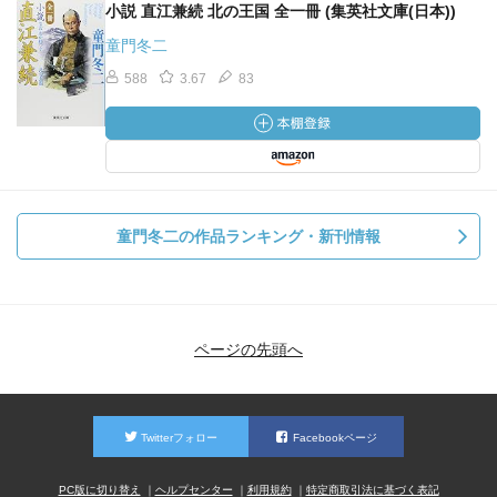
小説 直江兼続 北の王国 全一冊 (集英社文庫(日本))
童門冬二
588
3.67
83
童門冬二の作品ランキング・新刊情報
ページの先頭へ
Twitterフォロー
Facebookページ
PC版に切り替え
ヘルプセンター
利用規約
特定商取引法に基づく表記