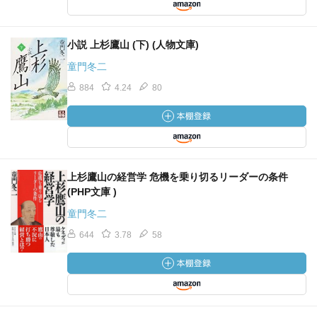
小説 上杉鷹山 (下) (人物文庫)
童門冬二
884
4.24
80
上杉鷹山の経営学 危機を乗り切るリーダーの条件
(PHP文庫 )
童門冬二
644
3.78
58