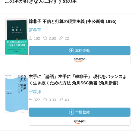
この本が好きな人におすすめの本
韓非子 不信と打算の現実主義 (中公新書 1695)
冨谷至
192
3.63
22
右手に「論語」左手に「韓非子」 現代をバランスよ
く生き抜くための方法 角川SSC新書 (角川新書)
守屋洋
322
3.33
43