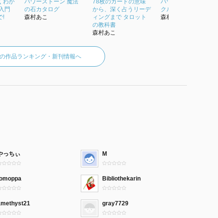
くわか
パワーストーン 魔法
78枚のカードの意味
パワーストーン・オ
入門
の石カタログ
から、深く占うリーデ
クルカード
!
森村あこ
ィングまで タロット
森村あこ
の教科書
森村あこ
の作品ランキング・新刊情報へ
やっちぃ
M
tomoppa
Bibliothekarin
amethyst21
gray7729