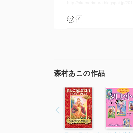
http://akomorimura.blogspot.jp/20
0
森村あこの作品