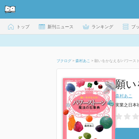
トップ
新刊ニュース
ランキング
ブ
ブクログ
>
森村あこ
>
願いをかなえる!パワース
願い
森村あこ
実業之日本