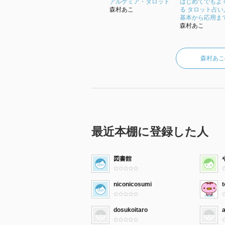
アルケミア・タロット
はじめてでもよ
森村あこ
る タロット占い
基本から応用まで
森村あこ
森村あこ
最近本棚に登録した人
図書館
niconicosumi
dosukoitaro