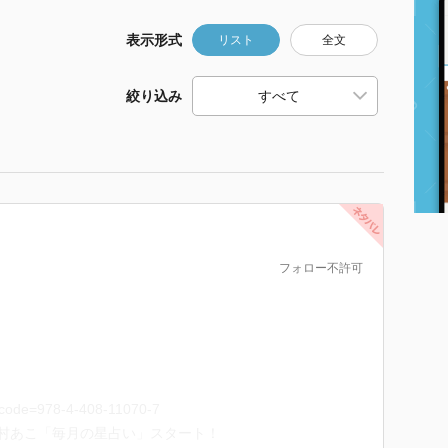
表示形式
リスト
全文
絞り込み
フォロー不許可
s_code=978-4-408-11070-7
☆森村あこ「毎月の星占い」スタート！