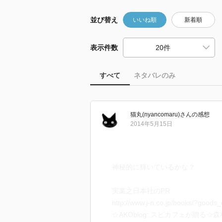
並び替え
いいね順
新着順
表示件数
すべて
ネタバレのみ
猫丸(nyancomaru)
さん
の感想
2014年5月15日
神秘的に輝いているかな？
実業之日本社のPR
http://www.j-n.co.jp/books/?good
☆AKOblog: スピカフェが贈る