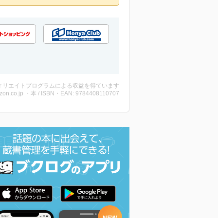
ィリエイトプログラムによる収益を得ています
zon.co.jp ・本 / ISBN・EAN: 9784408110707