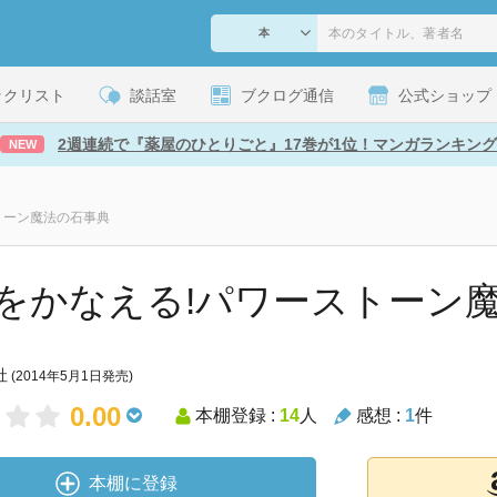
ックリスト
談話室
ブクログ通信
公式ショップ
2週連続で『薬屋のひとりごと』17巻が1位！マンガランキング
NEW
トーン魔法の石事典
をかなえる!パワーストーン
社
(2014年5月1日発売)
0.00
本棚登録 :
14
人
感想 :
1
件
本棚に登録