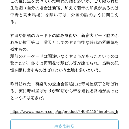
この世に生を受けていた時代の話も多いが、ごく限られた
生活圏（自分の場合は新宿、加えて若干の印象があるのは
中野と高田馬場）を除いては、外国の話のように聞こえ
る。
神田や新橋のガード下の飲み屋街や、新宿大ガード脇のふ
れあい横丁等は、露天としてのヤミ市後な時代の雰囲気を
残すもの。
駅前のアーケードは間違いなくヤミ市があったというのは
驚きだが、多くは再開発で駅ビル等が建てられ、当時の記
憶を醸し出すものはゼロという土地も多いという。
昨日訪れた、有楽町の交通会館脇には寿司屋横丁と呼ばれ
る、実に寿司屋ばかりが50店から軒を連ねる路地があった
というのは驚きだ。
https://www.amazon.co.jp/gp/product/4408111945/ref=as_li
_qf_asin_il_tl?ie=UTF8&tag=nobu2kun-
22&creative=1211&linkCode=as2&creativeASIN=44081119
続きを読む