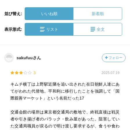
並び替え:
いいね順
新着順
表示形式:
リスト
全文
sakufuuさん
フォロー
3
2025.07.19
キムチ横丁は上野駅近隣を追い出された在日朝鮮人達にあ
てがわれた代替地。平和利に移行したことを強調して「国
際親善マーケット」という名前だった17
交通会館の場所は東京都交通局の敷地で、終戦直後は戦災
者や引き揚げ者のバラック・飲み屋があった。阻害してい
た交通局職員が戻るので明け渡し要求するが、食うや食わ