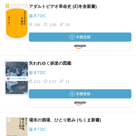
アダルトビデオ革命史 (幻冬舎新書)
藤木TDC
196
3.69
28
失われゆく娯楽の図鑑
藤木TDC
121
2.62
11
場末の酒場、ひとり飲み (ちくま新書)
藤木TDC