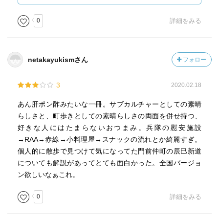
45&linkId=538e38f8bd886b160e80669b497c3b3b
0
詳細をみる
netakayukismさん
フォロー
3
2020.02.18
あん肝ポン酢みたいな一冊。サブカルチャーとしての素晴
らしさと、町歩きとしての素晴らしさの両面を併せ持つ、
好きな人にはたまらないおつまみ。兵隊の慰安施設
→RAA→赤線→小料理屋→スナックの流れとか綺麗すぎ。
個人的に散歩で見つけて気になってた門前仲町の辰巳新道
についても解説があってとても面白かった。全国バージョ
ン欲しいなぁこれ。
0
詳細をみる