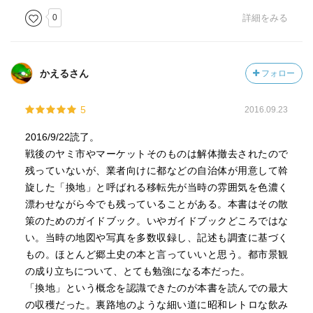
0
詳細をみる
かえるさん
フォロー
5
2016.09.23
2016/9/22読了。
戦後のヤミ市やマーケットそのものは解体撤去されたので
残っていないが、業者向けに都などの自治体が用意して斡
旋した「換地」と呼ばれる移転先が当時の雰囲気を色濃く
漂わせながら今でも残っていることがある。本書はその散
策のためのガイドブック。いやガイドブックどころではな
い。当時の地図や写真を多数収録し、記述も調査に基づく
もの。ほとんど郷土史の本と言っていいと思う。都市景観
の成り立ちについて、とても勉強になる本だった。
「換地」という概念を認識できたのが本書を読んでの最大
の収穫だった。裏路地のような細い道に昭和レトロな飲み