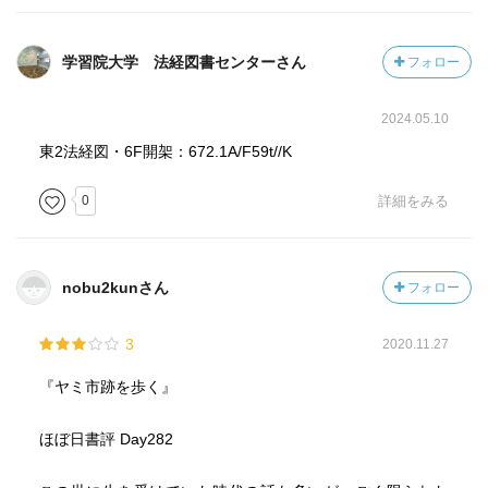
学習院大学 法経図書センターさん
フォロー
2024.05.10
東2法経図・6F開架：672.1A/F59t//K
0
詳細をみる
nobu2kunさん
フォロー
3
2020.11.27
『ヤミ市跡を歩く』
ほぼ日書評 Day282