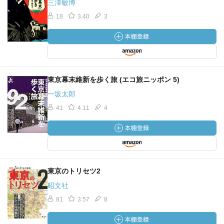
三澤敏博
18
3.40
3
東京幕末維新を歩く旅 (エコ旅ニッポン 5)
一坂太郎
41
4.11
4
東京のトリセツ2
昭文社
81
3.57
8