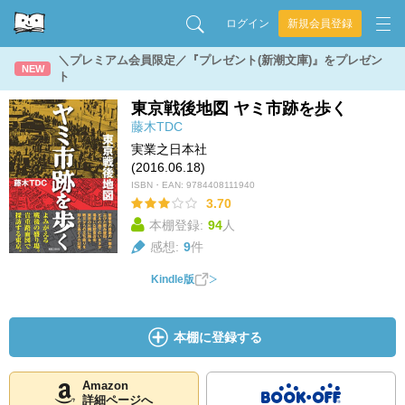
ログイン
新規会員登録
＼プレミアム会員限定／『プレゼント(新潮文庫)』をプレゼン
NEW
ト
東京戦後地図 ヤミ市跡を歩く
藤木TDC
実業之日本社
(2016.06.18)
ISBN・EAN:
9784408111940
3.70
本棚登録:
94
人
感想:
9
件
Kindle版
本棚に登録する
Amazon
詳細ページへ