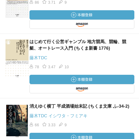
86
3.71
9
はじめて行く公営ギャンブル 地方競馬、競輪、競
艇、オートレース入門 (ちくま新書 1776)
藤木TDC
78
3.47
10
消えゆく横丁 平成酒場始末記 (ちくま文庫 ふ-34-2)
藤木TDC イシワタ・フミアキ
66
3.33
9