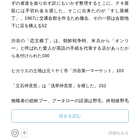
ずの者達を放り出す訳にもいかず整理するとこに。テキ屋
筋には手切れ金を渡した。そこに出来たのが「すし屋横
丁」。1967に交通会館を作るため撤去。その一部は会館地
下に店を構える52
渋谷の「恋文横丁」は、朝鮮戦争時、米兵から「オンリ
ー」と呼ばれた愛人が英語の手紙を代筆する店があったか
ら名付けられた100
ヒカリエの土地は元々ヤミ市「渋谷第一マーケット」103
「立石仲見世」は「浅草仲見世」を模した。152
無職者の総称プー、プータローの語源は野毛。終戦後野毛
にたむろした自堕落な路上生活者は「野毛の風太郎」と呼
ばれた。これは「人夫」を探さ読みして「プーニン」
続きを読む
⇒「プータロー」からきている170
0
詳細をみる