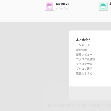
tasyusyu
本と出会う
ランキング
新刊情報
新着レビュー
ブクログ談話室
ブクログ大賞
ブクログ通信
読書のすすめ
利用規約
|
特定商取引法に基づく表記
|
Cook