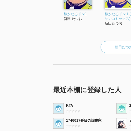
静かなるドン1
静かなるドン 1 
新田 たつお
サンコミックス)
新田たつお
新田たつ
最近本棚に登録した人
KTA
1746017番目の読書家