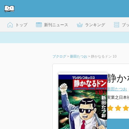
トップ
新刊ニュース
ランキング
ブ
ブクログ
>
新田たつお
>
静かなるドン 10
静か
新田たつお
実業之日本