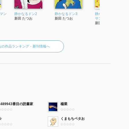
(マン
静かなるドン2
静かなるドン3
静かなるドン 4 (マン
新田 たつお
新田 たつお
サンコミックス)
新田たつお
おの作品ランキング・新刊情報へ
2489943番目の読書家
楊業
☆
くまもちペタお