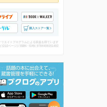
購入ストア一覧
ィリエイトプログラムによる収益を得ています
 (210ページ) / ISBN・EAN: 9784408161402