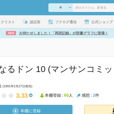
ックリスト
談話室
ブクログ通信
公式ショップ
お待たせしました！「再読記録」が読書グラフに登場！
NEW
なるドン 10 (マンサンコミッ
社
(1991年2月27日発売)
3.33
本棚登録 :
60
人
感想 :
2
件
本棚に登録