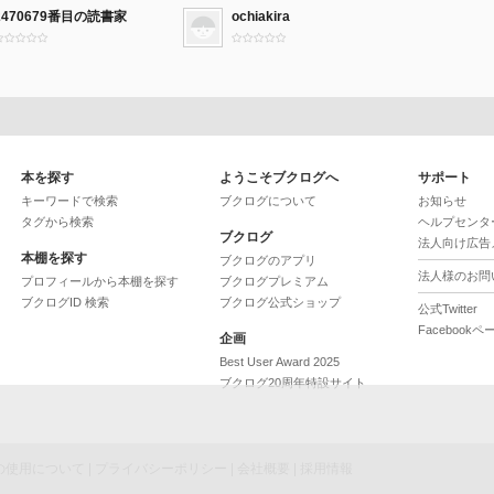
2470679番目の読書家
ochiakira
本を探す
ようこそブクログへ
サポート
キーワードで検索
ブクログについて
お知らせ
タグから検索
ヘルプセンタ
ブクログ
法人向け広告
本棚を探す
ブクログのアプリ
法人様のお問
プロフィールから本棚を探す
ブクログプレミアム
ブクログID 検索
ブクログ公式ショップ
公式Twitter
Facebookペ
企画
Best User Award 2025
ブクログ20周年特設サイト
ieの使用について
|
プライバシーポリシー
|
会社概要
|
採用情報