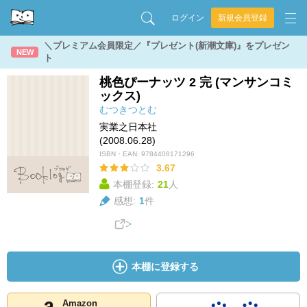
ログイン
新規会員登録
＼プレミアム会員限定／『プレゼント(新潮文庫)』をプレゼン
NEW
ト
桃色ぴーナッツ 2 完 (マンサンコミ
ックス)
むつきつとむ
実業之日本社
(2008.06.28)
ISBN・EAN:
9784408171296
3.67
本棚登録:
21
人
感想:
1
件
本棚に登録する
Amazon