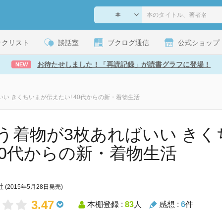
ックリスト
談話室
ブクログ通信
公式ショップ
お待たせしました！「再読記録」が読書グラフに登場！
NEW
い きくちいまが伝えたい! 40代からの新・着物生活
う着物が3枚あればいい き
 40代からの新・着物生活
社
(2015年5月28日発売)
3.47
本棚登録 :
83
人
感想 :
6
件