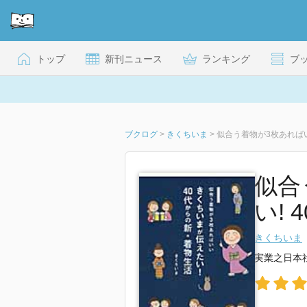
トップ
新刊ニュース
ランキング
ブ
ブクログ
>
きくちいま
>
似合う着物が3枚あればい
似合
い!
きくちいま
実業之日本