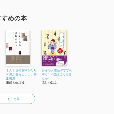
すすめの本
B
十人十色の着物がたり
おキモノ生活のすすめ
と
和風が暮らしいい。特
幸せ100倍はじめませ
別編集
んか?
主婦と生活社
ほしわにこ
もっと見る