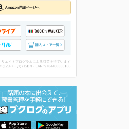
Amazon詳細ページへ
購入ストア一覧
ィリエイトプログラムによる収益を得ています
・本 (128ページ) / ISBN・EAN: 9784408333168