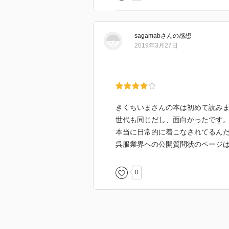
sagamab
さん
の感想
2019年3月27日
きくちいまさんの本は初めて読み
世代も同じだし、面白かったです
本当に日常的に着こなされてるん
呉服業界への公開質問状のページ
0