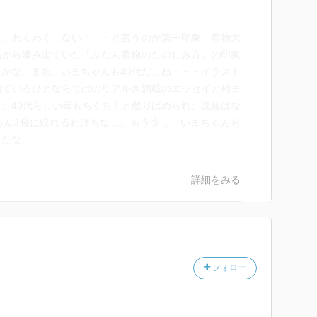
に、わくわくしない・・・と言うのが第一印象。着物大
ちから滲み出ていた「ふだん着物のたのしみ方」の印象
かな。まあ、いまちゃんも40代だしね・・・イラスト
着ているひとならではのリアルさ満載のエッセイと相ま
。40代らしい毒もちくちくと散りばめられ、読後はな
ろん3枚に絞れるわけもなし。もう少し、いまちゃんら
ったな。
詳細をみる
フォロー