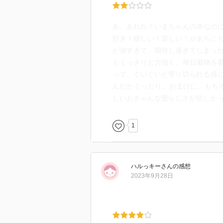
あ、あれれ？いまちゃんの本なの
好き！嬉しい！楽しい！があちこ
が強すぎて、期待し過ぎてしまった
もくっきりと力強く、毎日着物を
って、ぐいぐいと寄り切られる感じ
んだかぐったり。おまけに、もち
しいおきゃんな愛らしさが欲しか
1
ハルっキー
さん
の感想
2023年9月28日