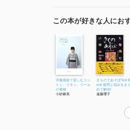
この本が好きな人にお
洋服感覚で楽しむコッ
きものであそぼText 
トン、リネン、ウール
ook 疑問と悩みをま
の着物
めて解決!
小砂麻美
遠藤瓔子