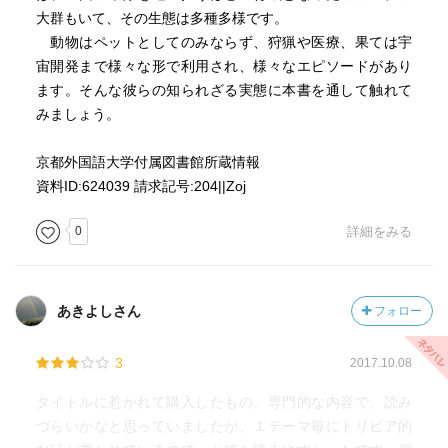
大群もいて、その生態は多種多様です。
動物はペットとしてのみならず、狩猟や医療、果ては宇
宙開発まで様々な形で利用され、様々なエピソードがあり
ます。そんな彼らの知られざる実態に本書を通して触れて
みましょう。
京都外国語大学付属図書館所蔵情報
資料ID:624039 請求記号:204||Zoj
0
詳細をみる
あきよしさん
フォロー
3
2017.10.08
タイトルに惹かれて購入したもの。専門的な内容で、読み
づらいかなと思っていましたが、１テーマ毎にトリビア的