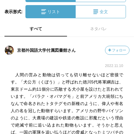
表示形式:
リスト
全文
すべて
ネタバレ
京都外国語大学付属図書館さん
フォロー
2022.11.10
人間の営みと動物は切っても切り離せないほど密接で
す。「犬公方（くぼう）」と呼ばれた徳川5代将軍綱吉は、
東京ドーム約11個分に匹敵する犬小屋を設けたと言われて
います。「バラク・オバマグモ」と前アメリカ大統領にち
なんで命名されたトタテグモの新種のように、偉人や有名
人の名を冠した動物すらいます。アメリカの野牛バイソン
のように、大農場の建設や鉄道の敷設に邪魔だという理由
で絶滅寸前に追い込まれた動物もいます。そうかと思え
ば、一国の軍隊を追い払うほどの脅威となったミツバチの