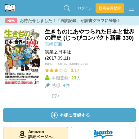
ログイン
新規会員登録
お待たせしました！「再読記録」が読書グラフに登場！
NEW
生きものにあやつられた日本と世界
の歴史 (じっぴコンパクト新書 330)
宮崎正勝
実業之日本社
(2017.09.11)
ISBN・EAN:
9784408337296
3.17
本棚登録:
23
人
感想:
4
件
本棚に登録する
Amazon
詳細ページへ