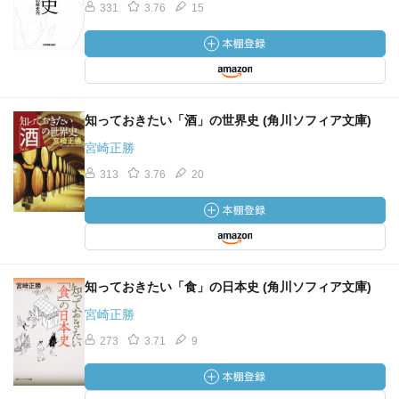
331
3.76
15
知っておきたい「酒」の世界史 (角川ソフィア文庫)
宮崎正勝
313
3.76
20
知っておきたい「食」の日本史 (角川ソフィア文庫)
宮崎正勝
273
3.71
9