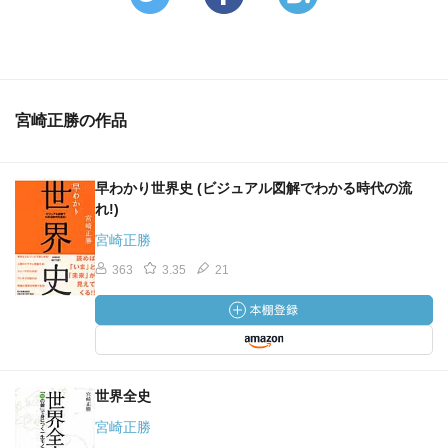
宮崎正勝の作品
早わかり世界史 (ビジュアル図解でわかる時代の流
れ!)
宮崎正勝
363
3.35
21
世界全史
宮崎正勝