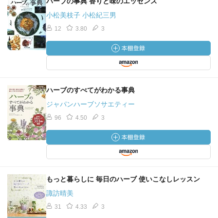
ハーブの事典 香りと味のエッセンス
小松美枝子 小松紀三男
12
3.80
3
ハーブのすべてがわかる事典
ジャパンハーブソサエティー
96
4.50
3
もっと暮らしに 毎日のハーブ 使いこなしレッスン
諏訪晴美
31
4.33
3