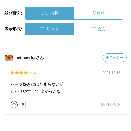
並び替え:
いいね順
新着順
表示形式:
リスト
全文
mikamihaさん
フォロー
4
2021.12.15
ハーブ好きにはたまらない♡
わかりやすくて よかったな
0
詳細をみる