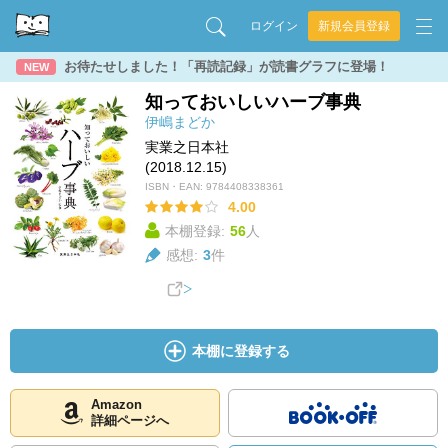
ログイン
新規会員登録
お待たせしました！「再読記録」が読書グラフに登場！
NEW
知っておいしいハーブ事典
伊嶋まどか
実業之日本社
(2018.12.15)
ISBN・EAN:
9784408338361
4.00
本棚登録:
56
人
感想:
3
件
本棚に登録する
Amazon
詳細ページへ