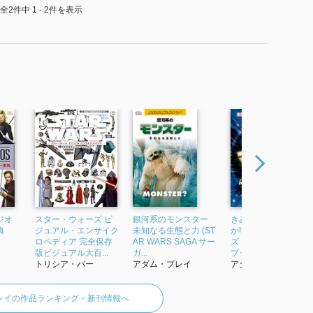
全2件中 1 - 2件を表示
ジオ
スター・ウォーズ ビ
銀河系のモンスター
きみは、知っている
典
ジュアル・エンサイク
未知なる生態と力 (ST
か!? スター・ウォー
ロペディア 完全保存
AR WARS SAGA サー
ズ はやわかりデータ
版ビジュアル大百...
ガ...
ブック
トリシア・バー
アダム・ブレイ
アダム・ブレイ
レイの作品ランキング・新刊情報へ