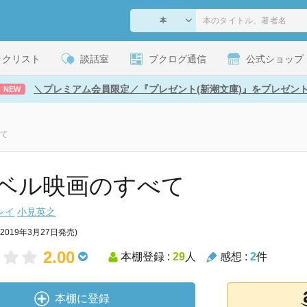
ックリスト
談話室
ブクログ通信
公式ショップ
＼プレミアム会員限定／『プレゼント(新潮文庫)』をプレゼン
NEW
て
ベル映画のすべて
レイ
小見英之
(2019年3月27日発売)
2.00
本棚登録 :
29
人
感想 :
2
件
本棚に登録