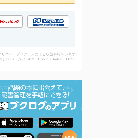
ィリエイトプログラムによる収益を得ています
・本 (128ページ) / ISBN・EAN: 9784408338392