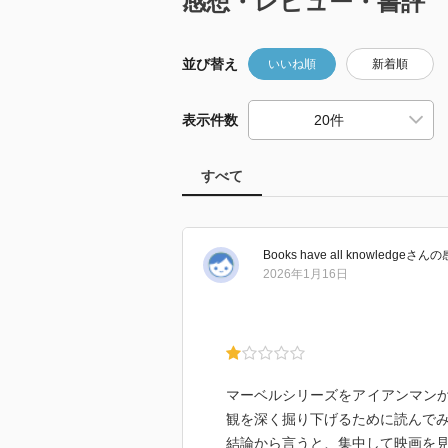
感想・レビュー・書評
並び替え
いいね順
新着順
表示件数
すべて
Books have all knowledge
さん
の
2026年1月16日
マーベルシリーズをアイアンマン
観を深く掘り下げるために読んで
結論から言うと、集中して映画を