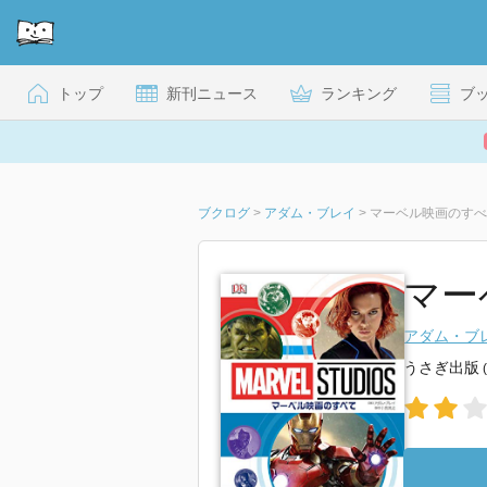
トップ
新刊ニュース
ランキング
ブ
ブクログ
>
アダム・ブレイ
>
マーベル映画のすべ
マー
アダム・ブ
うさぎ出版