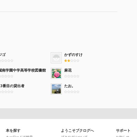
ジゴ
かずのすけ
城南学園中学高等学校図書館
麻花
13番目の貸出者
たお。
本を探す
ようこそブクログへ
サポート