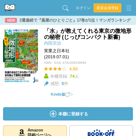
ログイン
新規会員登録
2週連続で『薬屋のひとりごと』17巻が1位！マンガランキング
NEW
「水」が教えてくれる東京の微地形
の秘密 (じっぴコンパクト新書)
内田宗治
実業之日本社
(2019.07.01)
ISBN・EAN:
9784408338699
4.00
本棚登録:
74
人
感想:
5
件
Kindle版
本棚に登録する
Amazon
詳細ページへ