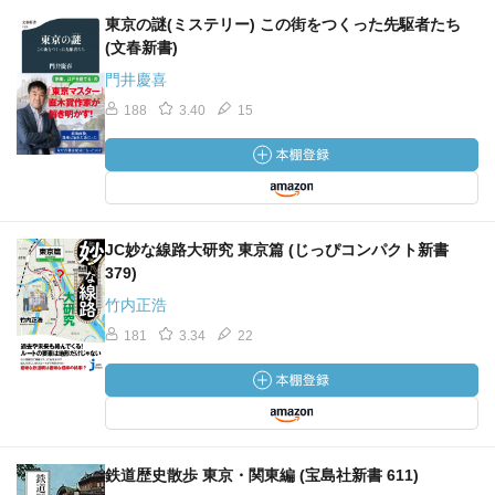
東京の謎(ミステリー) この街をつくった先駆者たち
(文春新書)
門井慶喜
188
3.40
15
JC妙な線路大研究 東京篇 (じっぴコンパクト新書
379)
竹内正浩
181
3.34
22
鉄道歴史散歩 東京・関東編 (宝島社新書 611)