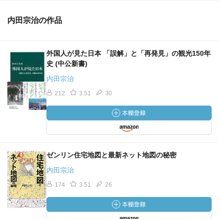
内田宗治の作品
外国人が見た日本 「誤解」と「再発見」の観光150年
史 (中公新書)
内田宗治
212
3.51
30
ゼンリン住宅地図と最新ネット地図の秘密
内田宗治
174
3.51
26