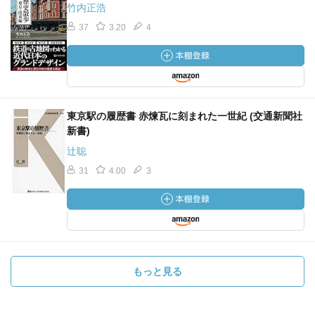
竹内正浩
37
3.20
4
東京駅の履歴書 赤煉瓦に刻まれた一世紀 (交通新聞社
新書)
辻聡
31
4.00
3
もっと見る