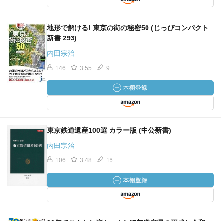
地形で解ける! 東京の街の秘密50 (じっぴコンパクト
新書 293)
内田宗治
146
3.55
9
東京鉄道遺産100選 カラー版 (中公新書)
内田宗治
106
3.48
16