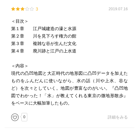
3
2019.07.16
＜目次＞
第１章 江戸城建造の濠と水源
第２章 川を見下ろす権力の館
第３章 複雑な谷が生んだ文化
第４章 廃川跡と江戸の上水道
＜内容＞
現代の凸凹地図と大正時代の地形図に凸凹データを加えた
ものをふんだんに使いながら、水の話（川や上水、谷な
ど）を次々としていく。地図が豊富なのがいい。『凸凹地
図でわかった！「水」が教えてくれる東京の微地形散歩』
をベースに大幅加筆したもの。
0
詳細をみる