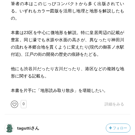
筆者の本はこのじっぴコンパクトから多く出版されてい
る。いずれもカラー図版を活用し地理と地形を解説したも
の。
本書は23区を中心に微地形を解説。特に皇居周辺の記載が
豊富。同じ濠でも水源や水面の高さが、異なったり神田川
の流れを本郷台地を貫くように変えたり(現代の御茶ノ水駅
付近)、江戸の街の開発の歴史の痕跡をたどる。
他にも渋谷川だったり古川だったり、港区などの複雑な地
形に関する記載も。
本書を片手に「地形読み取り散歩」を堪能したい。
0
詳細をみる
taguttiさん
フォロー