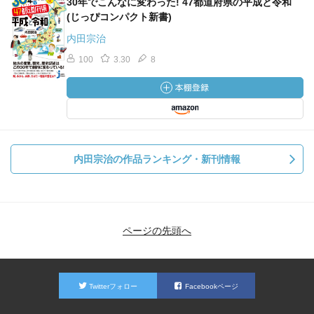
30年でこんなに変わった! 47都道府県の平成と令和
(じっぴコンパクト新書)
内田宗治
100
3.30
8
内田宗治の作品ランキング・新刊情報
ページの先頭へ
Twitterフォロー
Facebookページ