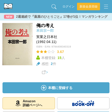
ログイン
新規会員登録
2週連続で『薬屋のひとりごと』17巻が1位！マンガランキング
NEW
俺の考え
本田宗一郎
実業之日本社
(1992.04.11)
ISBN・EAN:
9784408340319
3.67
本棚登録:
15
人
感想:
2
件
本棚に登録する
Amazon
詳細ページへ