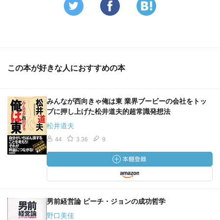
この本が好きな人におすすめの本
みんなが西向きゃ俺は東 業界ブービーの会社をトッ
プに押し上げた松井道夫的超常識発想法
松井道夫
44
3.36
9
男前経営論 ピーチ・ジョンの成功哲学
野口美佳