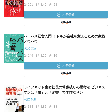
151
3.40
23
パーパス経営入門 ミドルが会社を変えるための実践
ノウハウ
名和高司
149
3.25
16
ライフネット生命社長の常識破りの思考法 ビジネス
マンは「旅」と「読書」で学びなさい
出口治明
384
3.82
38