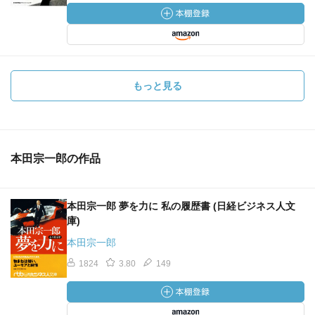
もっと見る
本田宗一郎の作品
本田宗一郎 夢を力に 私の履歴書 (日経ビジネス人文
庫)
本田宗一郎
1824
3.80
149