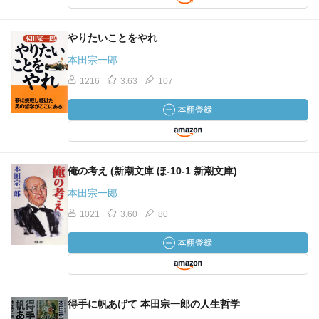
やりたいことをやれ
本田宗一郎
1216
3.63
107
俺の考え (新潮文庫 ほ-10-1 新潮文庫)
本田宗一郎
1021
3.60
80
得手に帆あげて 本田宗一郎の人生哲学