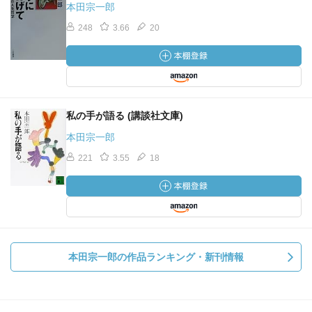
本田宗一郎
248
3.66
20
私の手が語る (講談社文庫)
本田宗一郎
221
3.55
18
本田宗一郎の作品ランキング・新刊情報