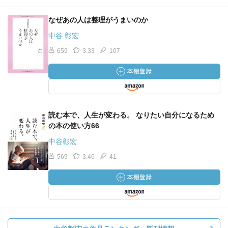
なぜあの人は整理がうまいのか
中谷 彰宏
659
3.33
107
読む本で、人生が変わる。 なりたい自分になるため
の本の使い方66
中谷彰宏
569
3.46
41