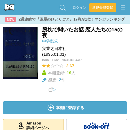
ログイン
新規会員登録
2週連続で『薬屋のひとりごと』17巻が1位！マンガランキング
NEW
腕枕で聞いたお話 恋人たちの15の
夜
中谷彰宏
実業之日本社
(1995.01.01)
ISBN・EAN:
9784408394466
2.67
本棚登録:
19
人
感想:
2
件
本棚に登録する
Amazon
詳細ページへ