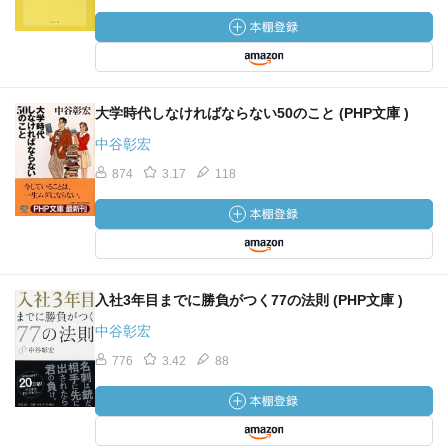
大学時代しなければならない50のこと (PHP文庫 )
中谷彰宏
874
3.17
118
入社3年目までに勝負がつく77の法則 (PHP文庫 )
中谷彰宏
776
3.42
88