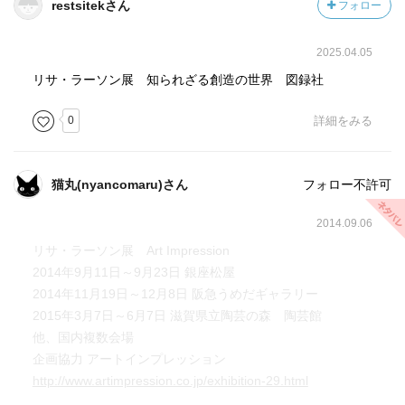
restsitekさん
フォロー
2025.04.05
リサ・ラーソン展 知られざる創造の世界 図録社
0
詳細をみる
猫丸(nyancomaru)さん
フォロー不許可
2014.09.06
リサ・ラーソン展 Art Impression
2014年9月11日～9月23日 銀座松屋
2014年11月19日～12月8日 阪急うめだギャラリー
2015年3月7日～6月7日 滋賀県立陶芸の森 陶芸館
他、国内複数会場
企画協力 アートインプレッション
http://www.artimpression.co.jp/exhibition-29.html