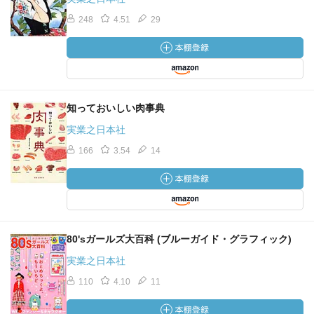
248
4.51
29
知っておいしい肉事典
実業之日本社
166
3.54
14
80'sガールズ大百科 (ブルーガイド・グラフィック)
実業之日本社
110
4.10
11