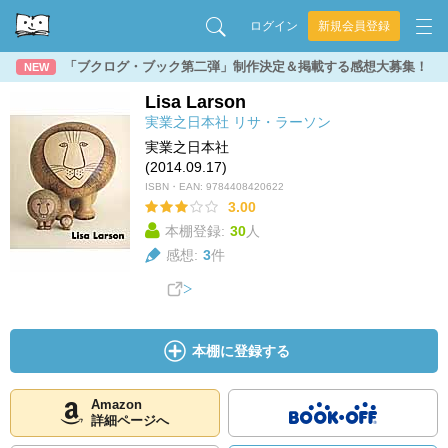
ログイン
新規会員登録
「ブクログ・ブック第二弾」制作決定＆掲載する感想大募集！
NEW
Lisa Larson
実業之日本社
リサ・ラーソン
実業之日本社
(2014.09.17)
ISBN・EAN:
9784408420622
3.00
本棚登録:
30
人
感想:
3
件
本棚に登録する
Amazon
詳細ページへ