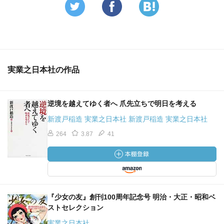
実業之日本社の作品
逆境を越えてゆく者へ 爪先立ちで明日を考える
新渡戸稲造 実業之日本社 新渡戸稲造 実業之日本社
264
3.87
41
『少女の友』創刊100周年記念号 明治・大正・昭和ベ
ストセレクション
実業之日本社