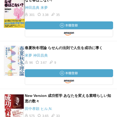
なぜ春はこない?
神田昌典 来夢
301
3.38
35
春夏秋冬理論 らせんの法則で人生を成功に導く
來夢 神田昌典
96
3.67
9
New Version 成功哲学 あなたを変える素晴らしい知
恵の数々
田中孝顕 ヒル,N.
575
3.65
33