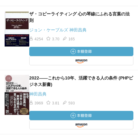
ザ・コピーライティング 心の琴線にふれる言葉の法
則
ジョン・ケープルズ 神田昌典
4254
3.70
165
2022――これから10年、活躍できる人の条件 (PHPビ
ジネス新書)
神田昌典
3969
3.81
593