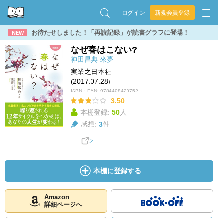
ログイン
新規会員登録
お待たせしました！「再読記録」が読書グラフに登場！
NEW
なぜ春はこない?
神田昌典
來夢
実業之日本社
(2017.07.28)
ISBN・EAN:
9784408420752
3.50
本棚登録:
50
人
感想:
3
件
本棚に登録する
Amazon
詳細ページへ