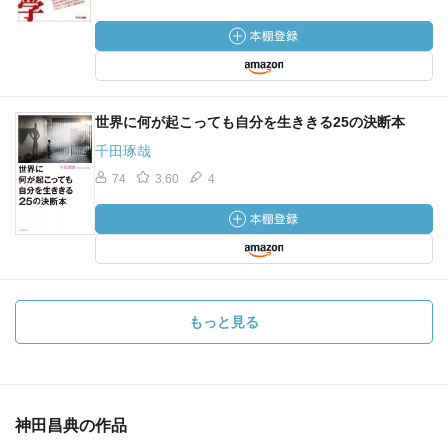
世界に何が起こっても自分を生ききる25の決断本
千田琢哉
74
3.60
4
もっと見る
神田昌典の作品