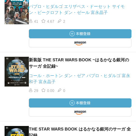
パブロ・ヒダルゴ エリザベス・ドーセット サイモ
ン・ビークロフト ダン・ゼール 富永晶子
41
4.67
2
新装版 THE STAR WARS BOOK ~はるかなる銀河の
サーガ 全記録~
コール・ホートン ダン・ゼア パブロ・ヒダルゴ 富永
和子 富永晶子
29
0.00
0
THE STAR WARS BOOK はるかなる銀河のサーガ 全
記録