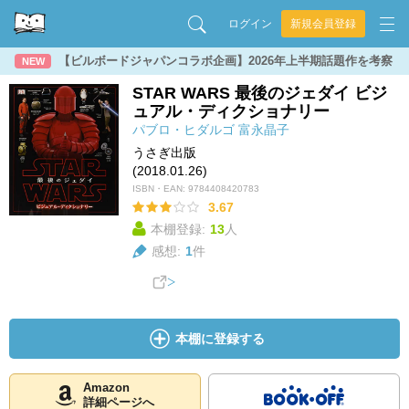
ログイン
新規会員登録
【ビルボードジャパンコラボ企画】2026年上半期話題作を考察
NEW
STAR WARS 最後のジェダイ ビジ
ュアル・ディクショナリー
パブロ・ヒダルゴ
富永晶子
うさぎ出版
(2018.01.26)
ISBN・EAN:
9784408420783
3.67
本棚登録:
13
人
感想:
1
件
本棚に登録する
Amazon
詳細ページへ