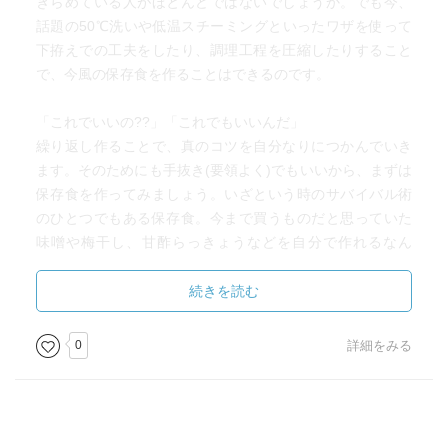
きらめている人がほとんどではないでしょうか。でも今、
話題の50℃洗いや低温スチーミングといったワザを使って
下拵えでの工夫をしたり、調理工程を圧縮したりすること
で、今風の保存食を作ることはできるのです。
「これでいいの??」「これでもいいんだ」
繰り返し作ることで、真のコツを自分なりにつかんでいき
ます。そのためにも手抜き(要領よく)でもいいから、まずは
保存食を作ってみましょう。いざという時のサバイバル術
のひとつでもある保存食。今まで買うものだと思っていた
味噌や梅干し、甘酢らっきょうなどを自分で作れるなん
て、かっこよくないですか？ 「発酵」や「塩蔵」「乾燥」
という保存の技で、食材をていねいに使い、無駄なく頂い
続きを読む
ている知恵には、科学を超えたテクノロジーが残っていま
す。本書ではそんな保存食を、現代人の好む食材、レシピ
0
詳細をみる
に活用できるようにアレンジして、調味料の作り方、献立
のレシピを紹介します。｣