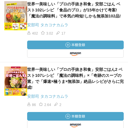
世界一美味しい「プロの手抜き和食」安部ごはん ベ
スト102レシピ 「食品のプロ」が15年かけて考案!
「魔法の調味料」で本気の時短!しかも無添加102品!
安部司 タカコナカムラ
402
3.02
17
世界一美味しい「プロの手抜き和食」安部ごはん2 ベ
スト107レシピ 「魔法の調味料」×「奇跡のスープの
素」で「爆速×極うま×無添加」絶品レシピがさらに完
成!
安部司 タカコナカムラ
86
2.64
2