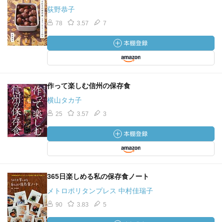
荻野恭子
78
3.57
7
作って楽しむ信州の保存食
横山タカ子
25
3.57
3
365日楽しめる私の保存食ノート
メトロポリタンプレス 中村佳瑞子
90
3.83
5