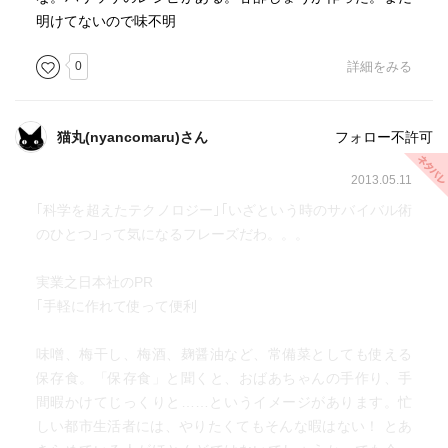
明けてないので味不明
0
詳細をみる
猫丸(nyancomaru)さん
フォロー不許可
2013.05.11
｢科学を超えたテクノロジー｣｢いざという時のサバイバル術
のひとつ｣って気になるフレーズだわ。。。
実業之日本社のPR
｢手軽に作れて使って便利
味噌、梅干し、梅酒、麹醤油など、常備菜としても使える
保存食。「保存食」と聞くと、おばあちゃんの手作り、手
間暇かけてじっくりと……というイメージがあります。忙
しい都市生活者には、やりたくてもそんな暇はない！ とあ