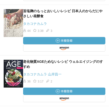
旨塩麹のもっとおいしいレシピ 日本人のからだにや
さしい発酵食
タカコナカムラ
44
3.38
3
老化物質AGEためないレシピ ウェルエイジングのす
すめ
タカコナカムラ 山岸昌一
36
3.17
2