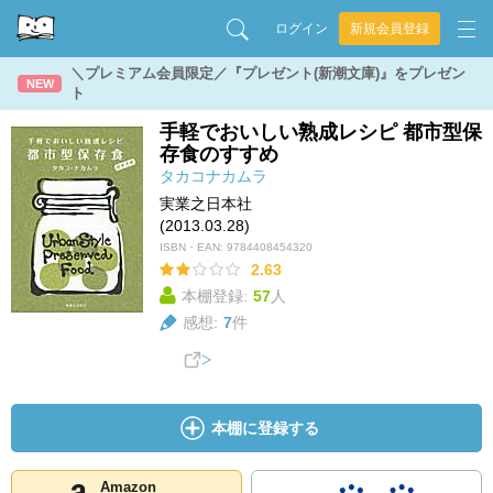
ログイン
新規会員登録
＼プレミアム会員限定／『プレゼント(新潮文庫)』をプレゼン
NEW
ト
手軽でおいしい熟成レシピ 都市型保
存食のすすめ
タカコナカムラ
実業之日本社
(2013.03.28)
ISBN・EAN:
9784408454320
2.63
本棚登録:
57
人
感想:
7
件
本棚に登録する
Amazon