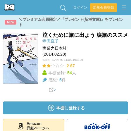
ログイン
新規会員登録
＼プレミアム会員限定／『プレゼント(新潮文庫)』をプレゼン
NEW
ト
泣くために旅に出よう 涙旅のススメ
寺田直子
実業之日本社
(2014.02.28)
ISBN・EAN:
9784408454825
2.67
本棚登録:
54
人
感想:
5
件
本棚に登録する
Amazon
詳細ページへ