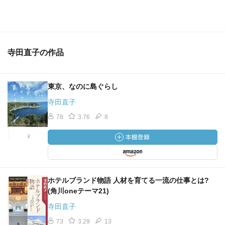
寺田直子の作品
東京、なのに島ぐらし
寺田直子
78
3.76
8
ホテルブランド物語 人材を育てる一流の仕事とは?
(角川oneテーマ21)
寺田直子
73
3.29
13