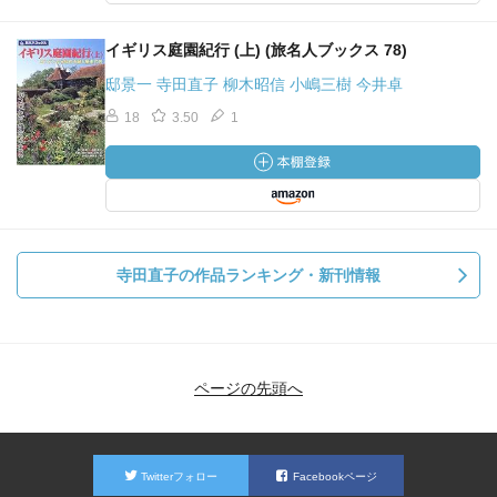
イギリス庭園紀行 (上) (旅名人ブックス 78)
邸景一 寺田直子 柳木昭信 小嶋三樹 今井卓
18
3.50
1
寺田直子の作品ランキング・新刊情報
ページの先頭へ
Twitterフォロー
Facebookページ