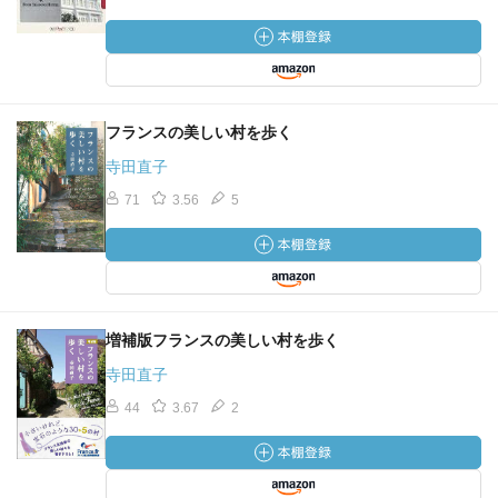
フランスの美しい村を歩く
寺田直子
71
3.56
5
増補版フランスの美しい村を歩く
寺田直子
44
3.67
2