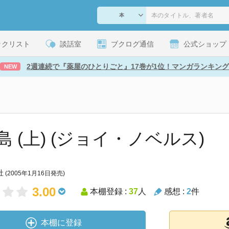
ックリスト
談話室
ブクログ通信
公式ショップ
2週連続で『薬屋のひとりごと』17巻が1位！マンガランキング
NEW
島 (上) (ジョイ・ノベルス)
社
(2005年1月16日発売)
3.00
本棚登録 :
37
人
感想 :
2
件
本棚に登録