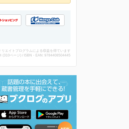
ィリエイトプログラムによる収益を得ています
・本 (310ページ) / ISBN・EAN: 9784408504445