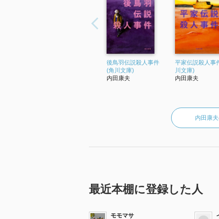
後鳥羽伝説殺人事件
平家伝説殺人事件
(角川文庫)
川文庫)
内田康夫
内田康夫
内田康夫
最近本棚に登録した人
モモマサ