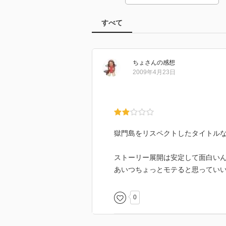
すべて
ちょ
さん
の感想
2009年4月23日
獄門島をリスペクトしたタイトル
ストーリー展開は安定して面白い
あいつちょっとモテると思ってい
0