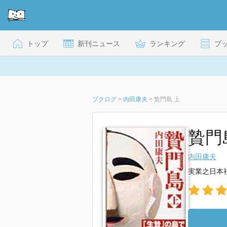
トップ
新刊ニュース
ランキング
ブ
ブクログ
>
内田康夫
>
贄門島 上
贄門
内田康夫
実業之日本