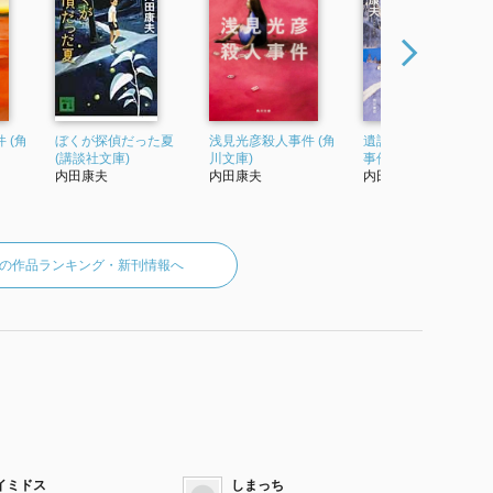
 (角
ぼくが探偵だった夏
浅見光彦殺人事件 (角
遺譜 浅見光彦最後の
(講談社文庫)
川文庫)
事件 (上)
内田康夫
内田康夫
内田康夫
の作品ランキング・新刊情報へ
イミドス
しまっち