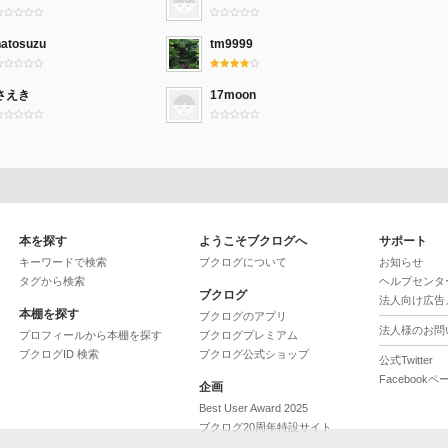
hatosuzu
tm9999
さえき
17moon
本を探す
ようこそブクログへ
サポート
キーワードで検索
ブクログについて
お知らせ
タグから検索
ヘルプセンタ
ブクログ
法人向け広告
本棚を探す
ブクログのアプリ
法人様のお問
プロフィールから本棚を探す
ブクログプレミアム
ブクログID 検索
ブクログ公式ショップ
公式Twitter
Facebookペ
企画
Best User Award 2025
ブクログ20周年特設サイト