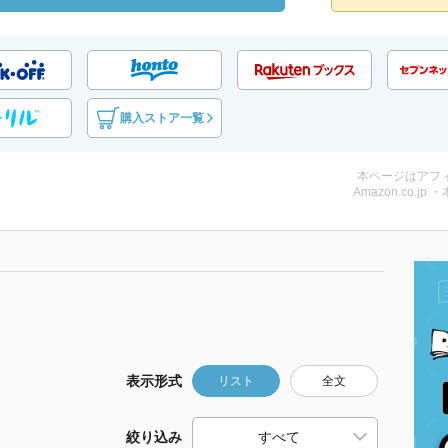
購入ストア一覧
本ページはアフ
Amazon.co.jp 
表示形式
リスト
全文
絞り込み