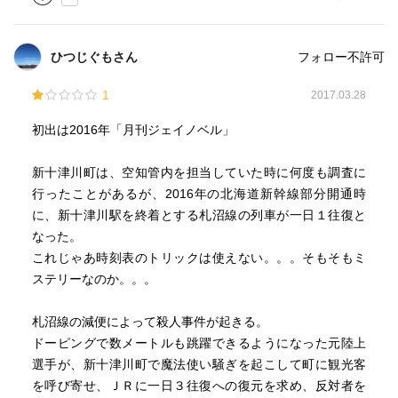
ひつじぐもさん
フォロー不許可
1
2017.03.28
初出は2016年「月刊ジェイノベル」
新十津川町は、空知管内を担当していた時に何度も調査に
行ったことがあるが、2016年の北海道新幹線部分開通時
に、新十津川駅を終着とする札沼線の列車が一日１往復と
なった。
これじゃあ時刻表のトリックは使えない。。。そもそもミ
ステリーなのか。。。
札沼線の減便によって殺人事件が起きる。
ドーピングで数メートルも跳躍できるようになった元陸上
選手が、新十津川町で魔法使い騒ぎを起こして町に観光客
を呼び寄せ、ＪＲに一日３往復への復元を求め、反対者を