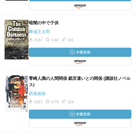
暗闇の中で子供
舞城王太郎
1537
3.46
191
零崎人識の人間関係 戯言遣いとの関係 (講談社ノベル
ス)
西尾維新
3287
3.79
224