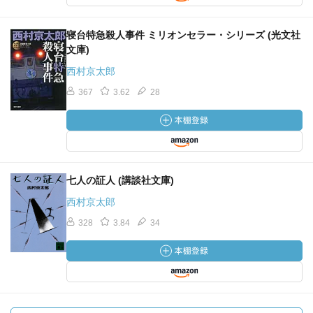
寝台特急殺人事件 ミリオンセラー・シリーズ (光文社
文庫)
西村京太郎
367
3.62
28
七人の証人 (講談社文庫)
西村京太郎
328
3.84
34