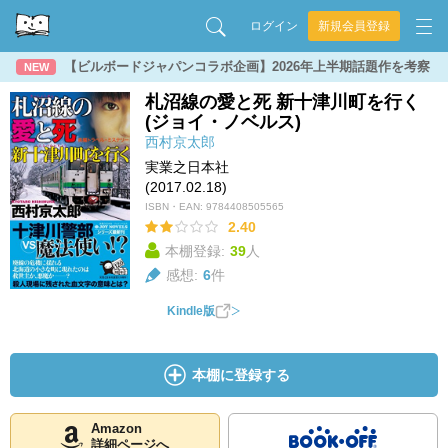
ログイン
新規会員登録
【ビルボードジャパンコラボ企画】2026年上半期話題作を考察
NEW
札沼線の愛と死 新十津川町を行く
(ジョイ・ノベルス)
西村京太郎
実業之日本社
(2017.02.18)
ISBN・EAN:
9784408505565
2.40
本棚登録:
39
人
感想:
6
件
Kindle版
本棚に登録する
Amazon
詳細ページへ