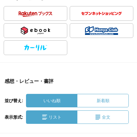
感想・レビュー・書評
並び替え:
いいね順
新着順
表示形式:
リスト
全文