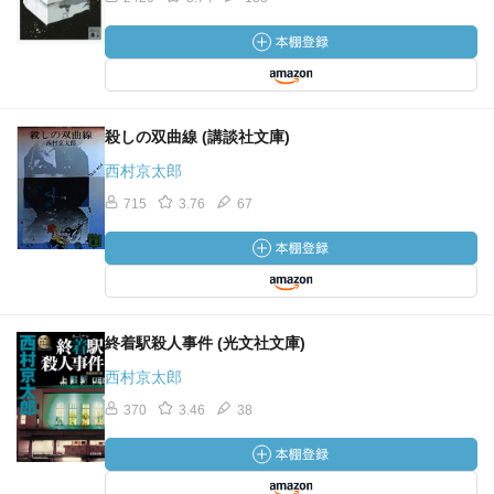
殺しの双曲線 (講談社文庫)
西村京太郎
715
3.76
67
終着駅殺人事件 (光文社文庫)
西村京太郎
370
3.46
38