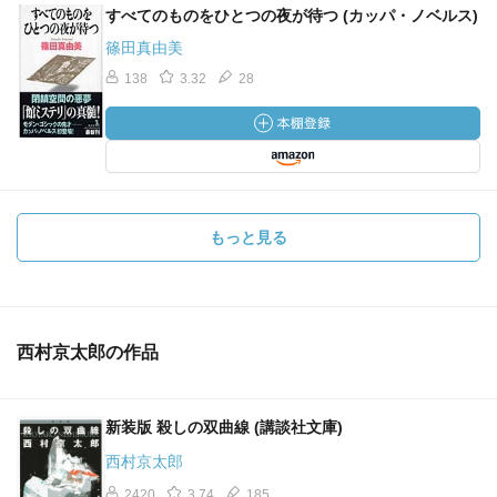
すべてのものをひとつの夜が待つ (カッパ・ノベルス)
篠田真由美
138
3.32
28
もっと見る
西村京太郎の作品
新装版 殺しの双曲線 (講談社文庫)
西村京太郎
2420
3.74
185