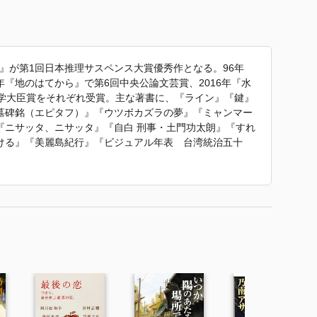
食』が第1回日本推理サスペンス大賞優秀作となる。96年
1年『地のはてから』で第6回中央公論文芸賞、2016年『水
科学大臣賞をそれぞれ受賞。主な著書に、『ライン』『鍵』
墓碑銘（エピタフ）』『ウツボカズラの夢』『ミャンマー
『ニサッタ、ニサッタ』『自白 刑事・土門功太朗』『すれ
ける』『美麗島紀行』『ビジュアル年表 台湾統治五十
っぽん昔話』『それは秘密の』『六月の雪』など多数。
（下）』 で使われていた紹介文から引用しています。」