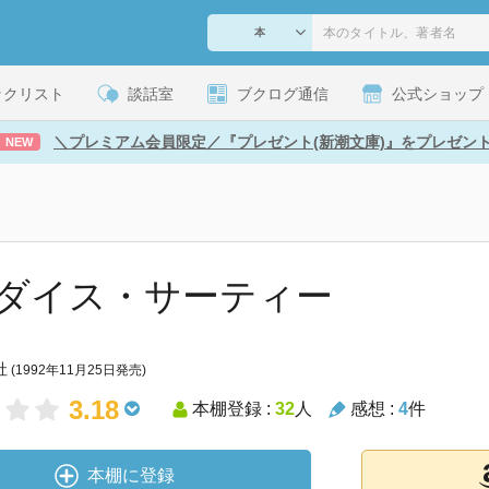
ックリスト
談話室
ブクログ通信
公式ショップ
＼プレミアム会員限定／『プレゼント(新潮文庫)』をプレゼン
NEW
ダイス・サーティー
社
(1992年11月25日発売)
3.18
本棚登録 :
32
人
感想 :
4
件
本棚に登録