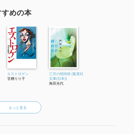
すすめの本
エストロゲン
三月の招待状 (集英社
甘糟りり子
文庫(日本))
角田光代
もっと見る