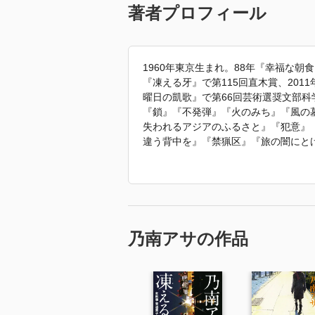
著者プロフィール
1960年東京生まれ。88年『幸福な朝
『凍える牙』で第115回直木賞、201
曜日の凱歌』で第66回芸術選奨文部
『鎖』『不発弾』『火のみち』『風の
失われるアジアのふるさと』『犯意』
違う背中を』『禁猟区』『旅の闇にと
年』『いちばん長い夜に』『新釈 に
「2022年 『チーム・オベリベリ 
乃南アサの作品