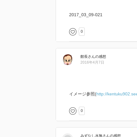
2017_03_09-021
0
館長
さん
の感想
2016年4月7日
イメージ参照(
http://kentuku902.se
0
みずなし水無
さん
の感想