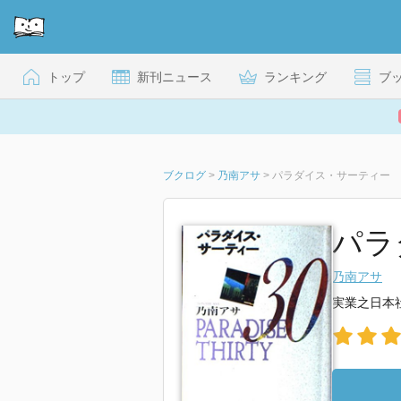
トップ
新刊ニュース
ランキング
ブ
ブクログ
>
乃南アサ
>
パラダイス・サーティー
パラ
乃南アサ
実業之日本