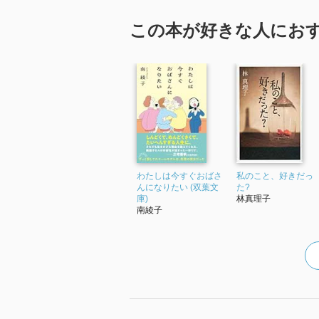
この本が好きな人にお
わたしは今すぐおばさ
私のこと、好きだっ
んになりたい (双葉文
た?
庫)
林真理子
南綾子