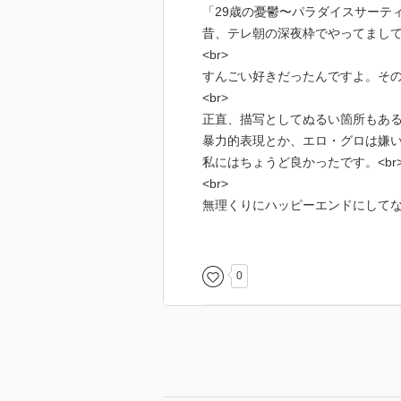
「29歳の憂鬱〜パラダイスサーティ
昔、テレ朝の深夜枠でやってまして。
<br>
すんごい好きだったんですよ。その原
<br>
正直、描写としてぬるい箇所もあるん
暴力的表現とか、エロ・グロは嫌いな
私にはちょうど良かったです。<br
<br>
無理くりにハッピーエンドにしてな
設定上、どういうのがハッピーなのか
さっぱりわかんないけど(笑)
0