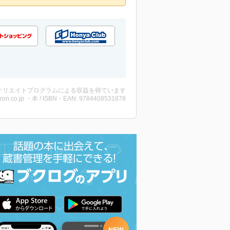
ィリエイトプログラムによる収益を得ています
on.co.jp ・本 / ISBN・EAN: 9784408531878