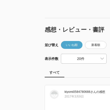
感想・レビュー・書評
並び替え
いいね順
新着順
表示件数
すべて
kiyomi0584780688
さん
の感想
2017年3月9日