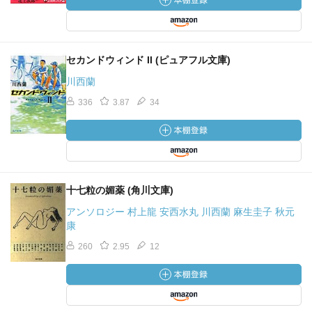
セカンドウィンド II (ピュアフル文庫)
川西蘭
336
3.87
34
十七粒の媚薬 (角川文庫)
アンソロジー 村上龍 安西水丸 川西蘭 麻生圭子 秋元
康
260
2.95
12