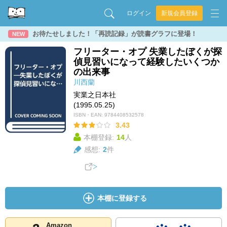
ログイン
新規会員登録
お待たせしました！「再読記録」が読書グラフに登場！
NEW
フリーター・オプ 失業したぼくが探
偵見習いになって経験したいくつか
の出来事
川西蘭
実業之日本社
(1995.05.25)
ISBN・EAN:
9784408532578
3.43
本棚登録:
14
人
感想:
2
件
本棚に登録する
Amazon