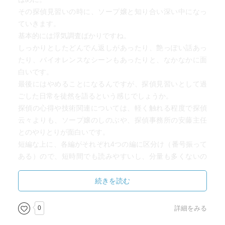
その探偵見習いの時に、ソープ嬢と知り合い深い中になっ
ていきます。
基本的には浮気調査ばかりですね。
しっかりとしたどんでん返しがあったり、艶っぽい話あっ
たり、バイオレンスなシーンもあったりと、なかなかに面
白いです。
最後にはやめることになるんですが、探偵見習いとして過
ごした日常を徒然を語るという感じでしょうか。
探偵の心得や技術関連については、軽く触れる程度で探偵
云々よりも、ソープ嬢のしのぶや、探偵事務所の安藤主任
とのやりとりが面白いです。
短編な上に、各編がそれぞれ4つの編に区分け（番号振って
ある）ので、短時間でも読みやすいし、分量も多くないの
で全体としても読みやすいかと思います。
続きを読む
0
詳細をみる