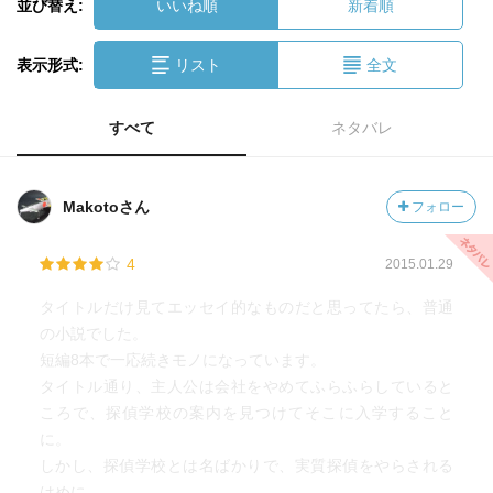
並び替え:
いいね順
新着順
表示形式:
リスト
全文
すべて
ネタバレ
Makotoさん
フォロー
4
2015.01.29
タイトルだけ見てエッセイ的なものだと思ってたら、普通
の小説でした。
短編8本で一応続きモノになっています。
タイトル通り、主人公は会社をやめてふらふらしていると
ころで、探偵学校の案内を見つけてそこに入学すること
に。
しかし、探偵学校とは名ばかりで、実質探偵をやらされる
はめに。