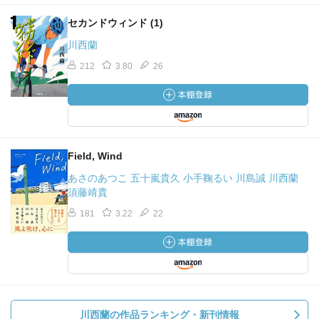
セカンドウィンド (1)
川西蘭
212
3.80
26
Field, Wind
あさのあつこ 五十嵐貴久 小手鞠るい 川島誠 川西蘭
須藤靖貴
181
3.22
22
川西蘭の作品ランキング・新刊情報