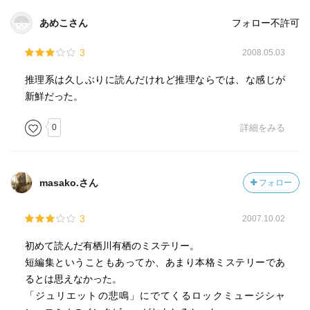
あめこさん
フォロー不許可
3
2008.05.03
推理系は久しぶりに読んだけれど推理ならでは、な感じが
新鮮だった。
0
詳細をみる
masako.さん
フォロー
3
2007.10.02
初めて読んだ有栖川有栖のミステリー。
短編集ということもあってか、あまり本格ミステリーであ
るとは思えなかった。
「ジュリエットの悲鳴」にでてくるロックミュージシャ