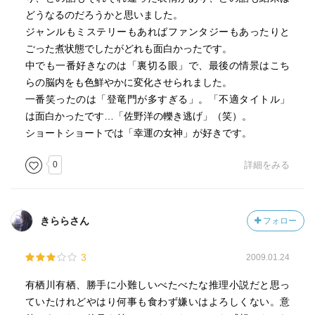
どうなるのだろうかと思いました。
ジャンルもミステリーもあればファンタジーもあったりと
ごった煮状態でしたがどれも面白かったです。
中でも一番好きなのは「裏切る眼」で、最後の情景はこち
らの脳内をも色鮮やかに変化させられました。
一番笑ったのは「登竜門が多すぎる」。「不適タイトル」
は面白かったです…「佐野洋の轢き逃げ」（笑）。
ショートショートでは「幸運の女神」が好きです。
0
詳細をみる
きららさん
フォロー
3
2009.01.24
有栖川有栖、勝手に小難しいべたべたな推理小説だと思っ
ていたけれどやはり何事も食わず嫌いはよろしくない。意