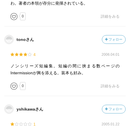
わ。著者の本領が存分に発揮されている。
0
詳細をみる
tonoさん
フォロー
4
2006.04.01
ノンシリーズ短編集。短編の間に挟まる数ページの
Intermissionが興を添える。装本も好み。
0
詳細をみる
yshikawaさん
フォロー
1
2005.01.22