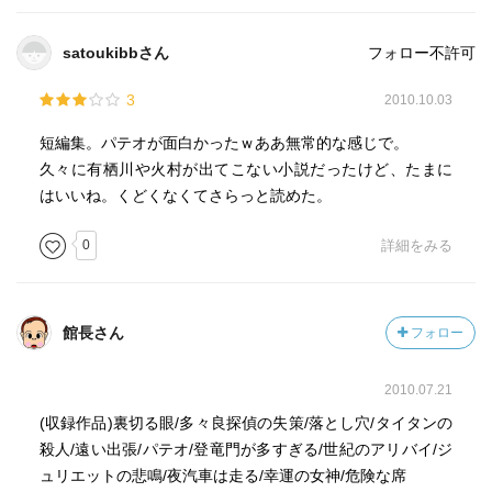
satoukibbさん
フォロー不許可
3
2010.10.03
短編集。パテオが面白かったｗああ無常的な感じで。
久々に有栖川や火村が出てこない小説だったけど、たまに
はいいね。くどくなくてさらっと読めた。
0
詳細をみる
館長さん
フォロー
2010.07.21
(収録作品)裏切る眼/多々良探偵の失策/落とし穴/タイタンの
殺人/遠い出張/パテオ/登竜門が多すぎる/世紀のアリバイ/ジ
ュリエットの悲鳴/夜汽車は走る/幸運の女神/危険な席