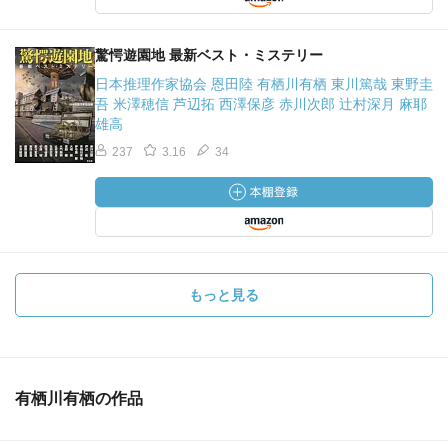
驚愕遊園地 最新ベスト・ミステリー
日本推理作家協会 恩田陸 有栖川有栖 東川篤哉 東野圭
吾 米澤穂信 芦辺拓 西澤保彦 赤川次郎 辻村深月 麻耶
雄高
237
3.16
34
もっと見る
有栖川有栖の作品