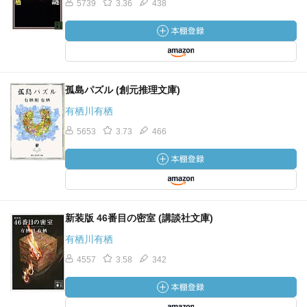
5739
3.36
438
孤島パズル (創元推理文庫)
有栖川有栖
5653
3.73
466
新装版 46番目の密室 (講談社文庫)
有栖川有栖
4557
3.58
342