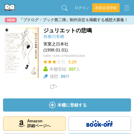
ログイン
新規会員登録
「ブクログ・ブック第二弾」制作決定＆掲載する感想大募集！
NEW
ジュリエットの悲鳴
有栖川有栖
実業之日本社
(1998.01.01)
ISBN・EAN:
9784408533346
3.29
本棚登録:
207
人
感想:
26
件
本棚に登録する
Amazon
詳細ページへ