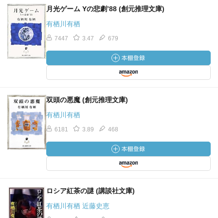
月光ゲーム Yの悲劇’88 (創元推理文庫)
有栖川有栖
7447
3.47
679
双頭の悪魔 (創元推理文庫)
有栖川有栖
6181
3.89
468
ロシア紅茶の謎 (講談社文庫)
有栖川有栖 近藤史恵