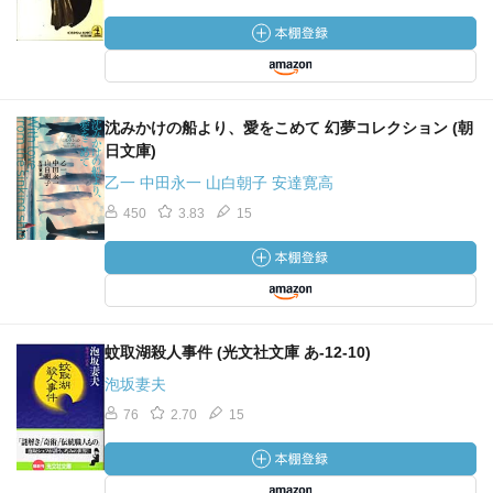
沈みかけの船より、愛をこめて 幻夢コレクション (朝
日文庫)
乙一 中田永一 山白朝子 安達寛高
450
3.83
15
蚊取湖殺人事件 (光文社文庫 あ-12-10)
泡坂妻夫
76
2.70
15