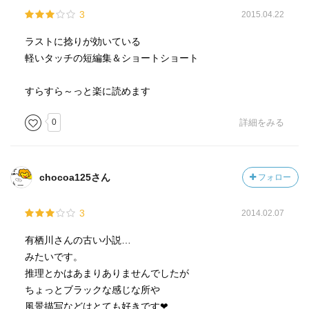
3
2015.04.22
ラストに捻りが効いている
軽いタッチの短編集＆ショートショート
すらすら～っと楽に読めます
0
詳細をみる
chocoa125さん
フォロー
3
2014.02.07
有栖川さんの古い小説…
みたいです。
推理とかはあまりありませんでしたが
ちょっとブラックな感じな所や
風景描写などはとても好きです❤︎