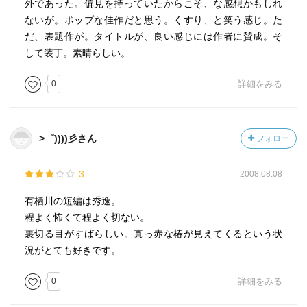
外であった。偏見を持っていたからこそ、な感想かもしれ
ないが。ポップな佳作だと思う。くすり、と笑う感じ。た
だ、表題作が。タイトルが、良い感じには作者に賛成。そ
して装丁。素晴らしい。
0
詳細をみる
>゜))))彡さん
フォロー
3
2008.08.08
有栖川の短編は秀逸。
程よく怖くて程よく切ない。
裏切る目がすばらしい。真っ赤な椿が見えてくるという状
況がとても好きです。
0
詳細をみる