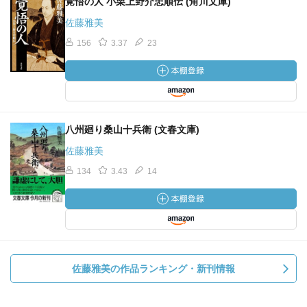
覚悟の人 小栗上野介忠順伝 (角川文庫)
佐藤雅美
156
3.37
23
八州廻り桑山十兵衛 (文春文庫)
佐藤雅美
134
3.43
14
佐藤雅美の作品ランキング・新刊情報