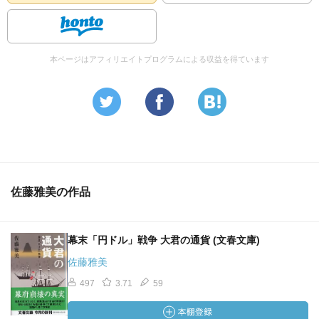
本ページはアフィリエイトプログラムによる収益を得ています
佐藤雅美の作品
幕末「円ドル」戦争 大君の通貨 (文春文庫)
佐藤雅美
497
3.71
59