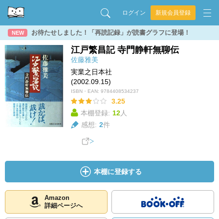
ログイン
新規会員登録
お待たせしました！「再読記録」が読書グラフに登場！
NEW
江戸繁昌記 寺門静軒無聊伝
佐藤雅美
実業之日本社
(2002.09.15)
ISBN・EAN:
9784408534237
3.25
本棚登録:
12
人
感想:
2
件
本棚に登録する
Amazon
詳細ページへ