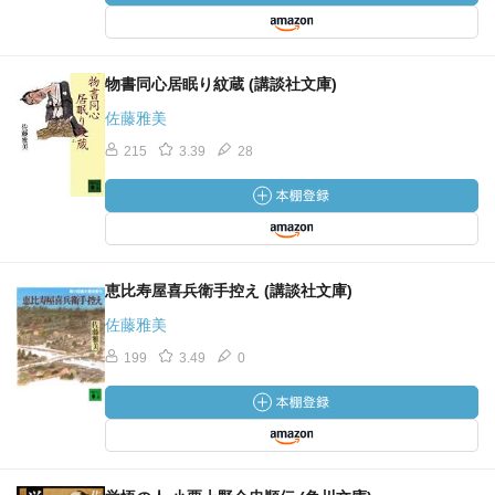
物書同心居眠り紋蔵 (講談社文庫)
佐藤雅美
215
3.39
28
恵比寿屋喜兵衛手控え (講談社文庫)
佐藤雅美
199
3.49
0