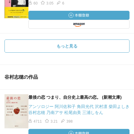
60
3.05
6
もっと見る
谷村志穂の作品
最後の恋 つまり、自分史上最高の恋。 (新潮文庫)
アンソロジー 阿川佐和子 角田光代 沢村凛 柴田よしき
谷村志穂 乃南アサ 松尾由美 三浦しをん
4711
3.21
398