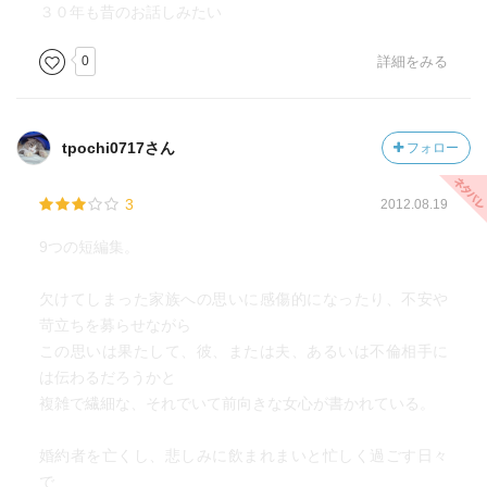
３０年も昔のお話しみたい
0
詳細をみる
tpochi0717さん
フォロー
3
2012.08.19
9つの短編集。
欠けてしまった家族への思いに感傷的になったり、不安や
苛立ちを募らせながら
この思いは果たして、彼、または夫、あるいは不倫相手に
は伝わるだろうかと
複雑で繊細な、それでいて前向きな女心が書かれている。
婚約者を亡くし、悲しみに飲まれまいと忙しく過ごす日々
で