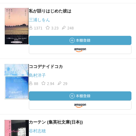
私が語りはじめた彼は
三浦しをん
1371
3.23
248
ココデナイドコカ
島村洋子
88
2.94
29
カーテン (集英社文庫(日本))
谷村志穂