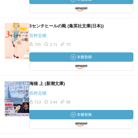
3センチヒールの靴 (集英社文庫(日本))
谷村志穂
755
2.71
75
海猫 上 (新潮文庫)
谷村志穂
713
3.44
98