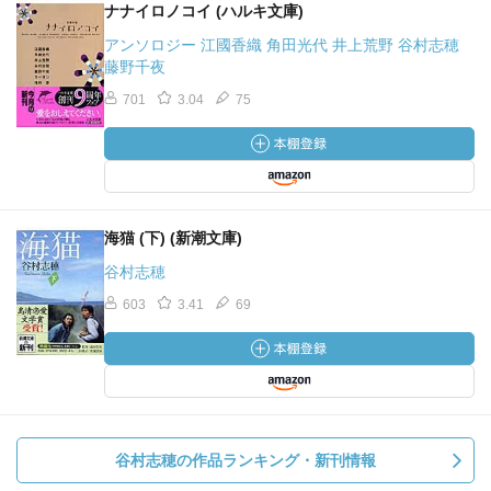
ナナイロノコイ (ハルキ文庫)
アンソロジー 江國香織 角田光代 井上荒野 谷村志穂
藤野千夜
701
3.04
75
海猫 (下) (新潮文庫)
谷村志穂
603
3.41
69
谷村志穂の作品ランキング・新刊情報