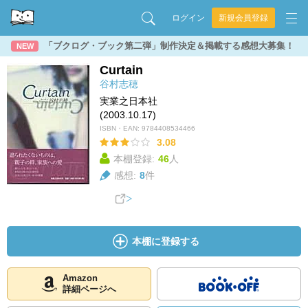
ログイン
新規会員登録
「ブクログ・ブック第二弾」制作決定＆掲載する感想大募集！
NEW
Curtain
谷村志穂
実業之日本社
(2003.10.17)
ISBN・EAN:
9784408534466
3.08
本棚登録:
46
人
感想:
8
件
本棚に登録する
Amazon
詳細ページへ