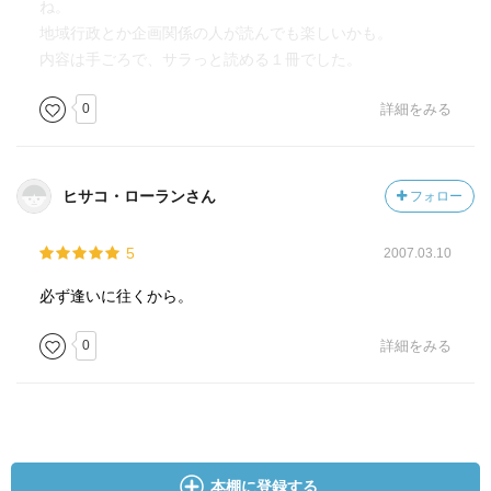
ね。
地域行政とか企画関係の人が読んでも楽しいかも。
内容は手ごろで、サラっと読める１冊でした。
0
詳細をみる
ヒサコ・ローランさん
フォロー
5
2007.03.10
必ず逢いに往くから。
0
詳細をみる
本棚に登録する