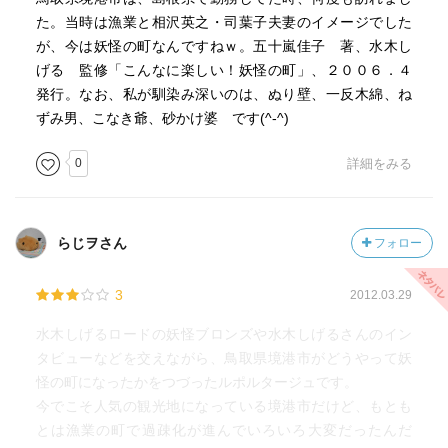
た。当時は漁業と相沢英之・司葉子夫妻のイメージでした
が、今は妖怪の町なんですねｗ。五十嵐佳子 著、水木し
げる 監修「こんなに楽しい！妖怪の町」、２００６．４
発行。なお、私が馴染み深いのは、ぬり壁、一反木綿、ね
ずみ男、こなき爺、砂かけ婆 です(^-^)
0
詳細をみる
らじヲさん
フォロー
3
2012.03.29
水木しげるロードの妖怪ブロンズや水木しげるさんのイン
タビューなどを交えながら、鳥取県境港市がどうやって妖
怪の町になったかをつづったルポルタージュです。
今でこそ人気の観光地になっている境港市だけど、もとも
とは漁業の町で過疎化が進んでいろいろ大変だったんだ