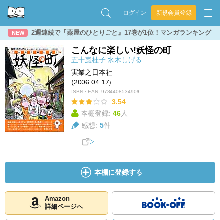
ログイン
新規会員登録
2週連続で『薬屋のひとりごと』17巻が1位！マンガランキング
NEW
こんなに楽しい!妖怪の町
五十嵐桂子
水木しげる
実業之日本社
(2006.04.17)
ISBN・EAN:
9784408534909
3.54
本棚登録:
46
人
感想:
5
件
本棚に登録する
Amazon
詳細ページへ