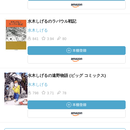
水木しげるのラバウル戦記
水木しげる
841
3.94
80
水木しげるの遠野物語 (ビッグ コミックス)
水木しげる
798
3.71
78