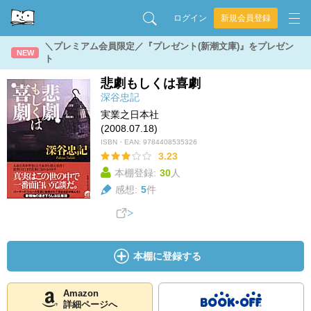
ログイン
新規会員登録
＼プレミアム会員限定／『プレゼント(新潮文庫)』をプレゼン
NEW
ト
悲劇もしくは喜劇
深谷忠記
実業之日本社
(2008.07.18)
ISBN・EAN:
9784408535326
3.23
本棚登録:
30
人
感想:
5
件
本棚に登録する
Amazon
詳細ページへ