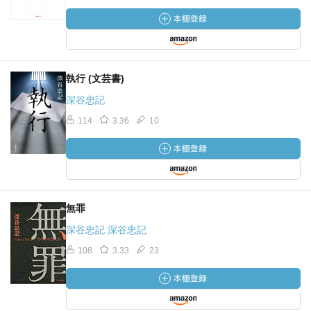
執行 (文芸書)
深谷忠記
114
3.36
10
無罪
深谷忠記 深谷忠記
108
3.33
23