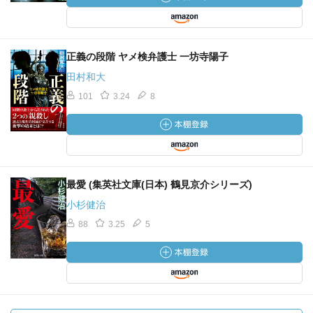
正義の段階 ヤメ検弁護士 一坊寺陽子
田村和大
101
3.24
8
最愛 (集英社文庫(日本) 鶴見京介シリーズ)
小杉健治
88
3.25
5