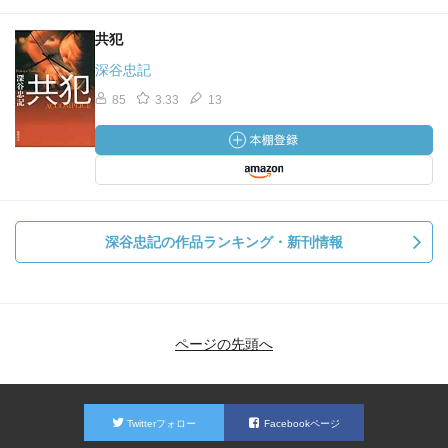
共犯
深谷忠記
85
3.33
13
深谷忠記の作品ランキング・新刊情報
ページの先頭へ
Twitterフォロー
Facebookページ