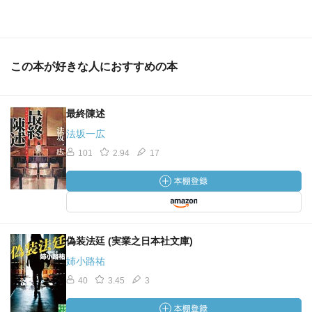
この本が好きな人におすすめの本
最終陳述
法坂一広
101
2.94
17
偽装法廷 (実業之日本社文庫)
姉小路祐
40
3.45
3