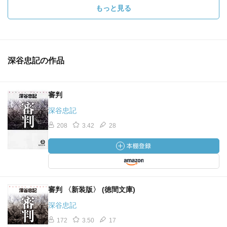
もっと見る
深谷忠記の作品
審判
深谷忠記
208
3.42
28
審判 〈新装版〉 (徳間文庫)
深谷忠記
172
3.50
17