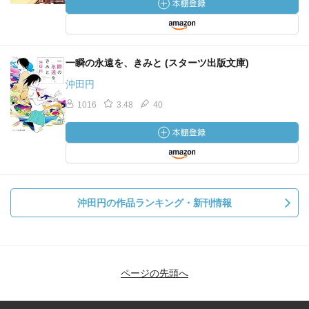
一瞬の永遠を、きみと (スターツ出版文庫)
沖田円
1016
3.48
40
沖田円の作品ランキング・新刊情報
ページの先頭へ