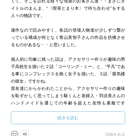
くて、そこを訪れる様々な境遇のお客さん達・・まさにタ
イトルのまんま、“〈喫茶とまり木〉で待ち合わせ”をする
人々の物語です。
連作なので読みやすく、各話の登場人物達が少しずつ繋が
っている構成が何となく青山美智子さんの作品を彷彿させ
るものがあるな・・と思いました。
個人的に印象に残った話は、アクセサリー作りが趣味の男
子高校生を描いた２話「コーリング・ミー」と、“平凡”であ
る事にコンプレックスを抱く女子を描いた、３話「蜃気楼
の彼女」ですかね。
昔友達にからかわれたことから、アクセサリー作りの趣味
を恥ずかしく思ってしまう駆くんと老婦人・羽須美さんの
ハンドメイドを通じての年齢を超えた友情も素敵です
し、“平凡”な自分と対照的な旧友・夏帆に憧れて自分を下げ
ちゃう朱音さんの心理描写もリアルで共感する人も多いの
続きを読む
では・・と思いました。
因みに、社会不適合者（汗）の私からすると、朱音さんの
40
詳細をみる