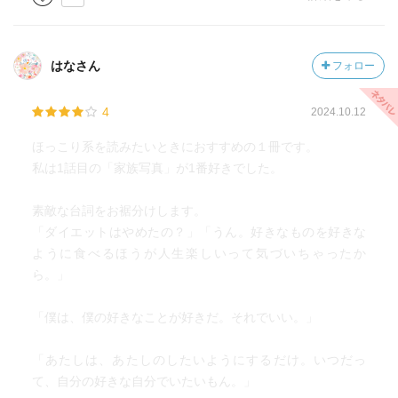
嫌な仕事に対しての気持ちの割り切り方とか、上司のセク
ハラ＆顧客からのクレームへのスルースキルは何気に凄い
と思いますけどね～。（これぞ社会適合者って感じです）
はなさん
フォロー
このような様々な想いを抱えた人達がほっとできる居場
4
2024.10.12
所・・
“――なんの理由もなくても、何か理由があっても、誰でも
ほっこり系を読みたいときにおすすめの１冊です。
少しだけ羽を休め、ゆっくり呼吸ができる場所。――”
私は1話目の「家族写真」が1番好きでした。
・・それが、〈喫茶とまり木〉なんですよね。
素敵な台詞をお裾分けします。
生きていると思わぬ壁にぶつかったり“自分なんて取るに足
「ダイエットはやめたの？」「うん。好きなものを好きな
らない存在なのでは・・”と悩んでしまうことは多々ありま
ように食べるほうが人生楽しいって気づいちゃったか
すよね・・世知辛い昨今は尚更です。
ら。」
本作は、そういったちょっぴりお疲れ気味の心にほんのり
温もりを与えてくれるような一冊かと思います。
「僕は、僕の好きなことが好きだ。それでいい。」
沖田円さんの作品を読むのは初めてでしたが、他の作品も
「あたしは、あたしのしたいようにするだけ。いつだっ
読んでみたくなりました♪
て、自分の好きな自分でいたいもん。」