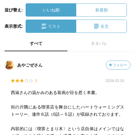
並び替え:
いいね順
新着順
表示形式:
リスト
全文
すべて
ネタバレ
あやごぜさん
フォロー
3
2026.03.10
西淑さんの温かみのある装画が目を惹く本書。
街の片隅にある喫茶店を舞台にしたハートウォーミングス
トーリー、連作６話（0話～５話）が収録されております。
内容的には〈喫茶とまり木〉という店自体はメインではな