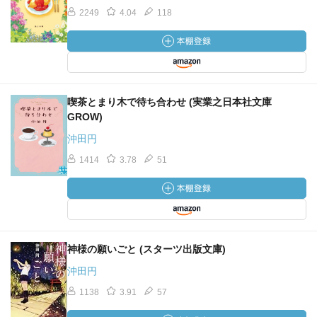
2249
4.04
118
喫茶とまり木で待ち合わせ (実業之日本社文庫
GROW)
沖田円
1414
3.78
51
神様の願いごと (スターツ出版文庫)
沖田円
1138
3.91
57