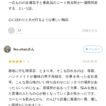
一点ものの女優花子と量産品のニート朔太郎が一週間同居
する…という話。
心にほわりと火が灯るような優しい物語。
12
詳細をみる
Iku-chanさん
フォロー
4
2026.06.02
路地に佇む喫茶店、とまり木。そこを訪れるのは、母親、
ハンドメイドが趣味の男子高校生、仕事を失った会社員
等。こんな居心地のいい待ち合わせにピッタリの場所があ
ったらいいのになぁ。居場所があるって大事。悩みを抱え
た普通の人たちの心が軽くなっていく姿が良かったです。
コーヒーを飲みながら、のんびり読書に最適の一冊。優し
い気持ちになれました。