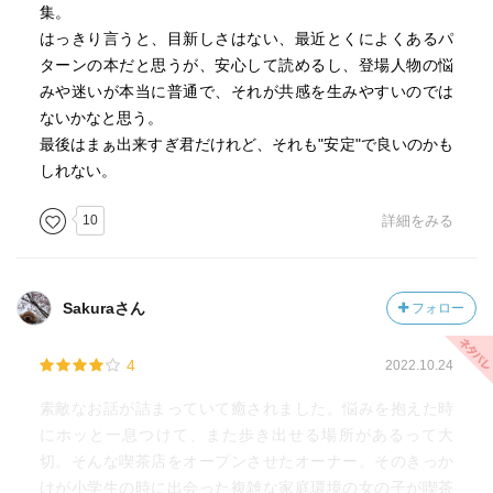
集。
はっきり言うと、目新しさはない、最近とくによくあるパ
ターンの本だと思うが、安心して読めるし、登場人物の悩
みや迷いが本当に普通で、それが共感を生みやすいのでは
ないかなと思う。
最後はまぁ出来すぎ君だけれど、それも"安定"で良いのかも
しれない。
10
詳細をみる
Sakuraさん
フォロー
4
2022.10.24
素敵なお話が詰まっていて癒されました。悩みを抱えた時
にホッと一息つけて、また歩き出せる場所があるって大
切。そんな喫茶店をオープンさせたオーナー。そのきっか
けが小学生の時に出会った複雑な家庭環境の女の子が喫茶