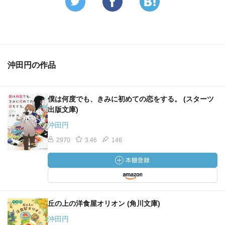
沖田円の作品
僕は何度でも、きみに初めての恋をする。 (スターツ
出版文庫)
沖田円
2970
3.46
146
丘の上の洋食屋オリオン (角川文庫)
沖田円