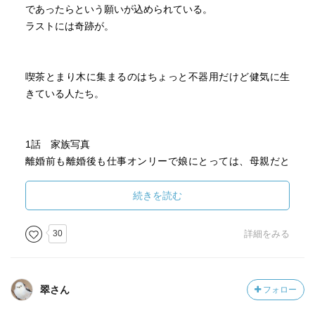
であったらという願いが込められている。
ラストには奇跡が。
喫茶とまり木に集まるのはちょっと不器用だけど健気に生
きている人たち。
1話 家族写真
離婚前も離婚後も仕事オンリーで娘にとっては、母親だと
胸を張って言えることができないのに、それでも娘は優し
くて「お母さん」とずっと呼んでくれる。
続きを読む
母親であろうとしてくれていることを娘は気づいている。
30
詳細をみる
2話 コーリング・ミー
高校生の駆には、ハンドメイド友達の羽須美さんがいる。
喫茶とまり木のレジ横に彼女が得意とする刺繍を施した布
翠さん
フォロー
小物はとても人気だ。
彼女から声をかけられて駆もビーズアクセサリーを見せて