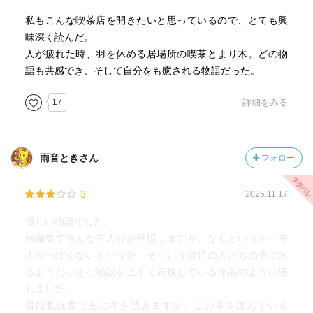
私もこんな喫茶店を開きたいと思っているので、とても興
味深く読んだ。
人が疲れた時、羽を休める居場所の喫茶とまり木。どの物
語も共感でき、そして自分をも癒される物語だった。
17
詳細をみる
雨音ときさん
フォロー
3
2025.11.17
優しい物語でした。
短編集で色んな主人公が登場しますが、なんというか、主
人公っぽくないというか、そういう普通の人たちの中にあ
るような小さな物語を上手く表現している作品のように感
じました。
普段私は家で主に本を読みますが、この本を読んでいる