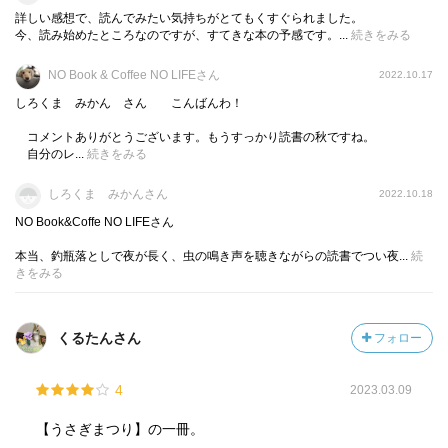
詳しい感想で、読んでみたい気持ちがとてもくすぐられました。
今、読み始めたところなのですが、すてきな本の予感です。...
続きをみる
NO Book & Coffee NO LIFEさん
2022.10.17
しろくま みかん さん こんばんわ！
コメントありがとうございます。もうすっかり読書の秋ですね。
自分のレ...
続きをみる
しろくま みかんさん
2022.10.18
NO Book&Coffe NO LIFEさん
本当、釣瓶落としで夜が長く、虫の鳴き声を聴きながらの読書でつい夜...
続
きをみる
くるたんさん
フォロー
4
2023.03.09
【うさぎまつり】の一冊。