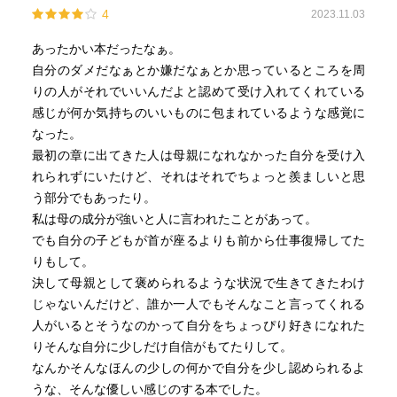
4
2023.11.03
交流を深めている。
だが、小学生のときにからかわれたのが原因で、誰にも言
あったかい本だったなぁ。
えないでいたのだが…。
自分のダメだなぁとか嫌だなぁとか思っているところを周
りの人がそれでいいんだよと認めて受け入れてくれている
3話 蜃気楼の彼女
感じが何か気持ちのいいものに包まれているような感覚に
平凡で普通な自分が、高校時代にひとつ飛び抜けた個性的
なった。
な彼女としばらくぶりに再会。
最初の章に出てきた人は母親になれなかった自分を受け入
以前の彼女と違っていたが、何も聞けずにいた。
れられずにいたけど、それはそれでちょっと羨ましいと思
普通の型にはめられていた私とは違う生き方をして、怖い
う部分でもあったり。
ものなんてこの世にひとつもない彼女のままで現れてほし
私は母の成分が強いと人に言われたことがあって。
かった。
でも自分の子どもが首が座るよりも前から仕事復帰してた
2人の本音は…。
りもして。
決して母親として褒められるような状況で生きてきたわけ
4話 一輪の花へ花束を
じゃないんだけど、誰か一人でもそんなこと言ってくれる
一週間、一緒に生活するだけのバイト。
人がいるとそうなのかって自分をちょっぴり好きになれた
その相手が、なんとTVで観る女優だったとき。
りそんな自分に少しだけ自信がもてたりして。
彼女は、特別なこともせずただ普通に過ごすだけ。
なんかそんなほんの少しの何かで自分を少し認められるよ
これからも女優でいるために、普段の自分を知らない人
うな、そんな優しい感じのする本でした。