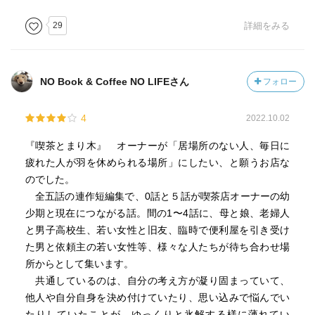
に、まっさらな目線で見てほしかったと…。
29
詳細をみる
自分の中では、2話が一番心に沁みた。
男だからとか…関係なく素直に好きなことをして輝いてほ
NO Book & Coffee NO LIFEさん
フォロー
しいと心から思った。
そして、素敵なものを生み出す才能を羨ましいと。
4
2022.10.02
『喫茶とまり木』 オーナーが「居場所のない人、毎日に
疲れた人が羽を休められる場所」にしたい、と願うお店な
のでした。
全五話の連作短編集で、0話と５話が喫茶店オーナーの幼
少期と現在につながる話。間の1〜4話に、母と娘、老婦人
と男子高校生、若い女性と旧友、臨時で便利屋を引き受け
た男と依頼主の若い女性等、様々な人たちが待ち合わせ場
所からとして集います。
共通しているのは、自分の考え方が凝り固まっていて、
他人や自分自身を決め付けていたり、思い込みで悩んでい
たりしていたことが、ゆっくりと氷解する様に薄れてい