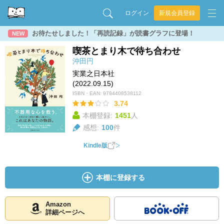
ログイン
新規会員登録
お待たせしました！「再読記録」が読書グラフに登場！
NEW
喫茶とまり木で待ち合わせ
沖田円
実業之日本社
(2022.09.15)
ISBN・EAN:
9784408538112
3.74
本棚登録:
1451
人
感想:
100
件
Kindle版
本棚に登録する
Amazon
詳細ページへ