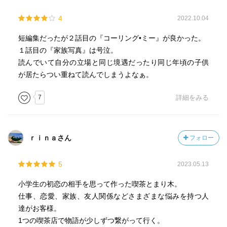
4
2022.10.04
短編集だったが２話目の『コーリング•ミー』が良かった。
１話目の『家族写真』は号泣。
読んでいて自分の立場と同じ境遇だったり同じ年頃の子供
が居たらつい重ねて読んでしまうよなぁ。
7
詳細をみる
ｒｉｎａさん
フォロー
5
2023.05.13
小学生の初恋の相手を思って作った喫茶とまり木。
仕事、恋愛、家族、友人関係などさまざまな悩みを持つ人
達がお客様。
1つの喫茶店で物語が少しずつ繋がって行く。