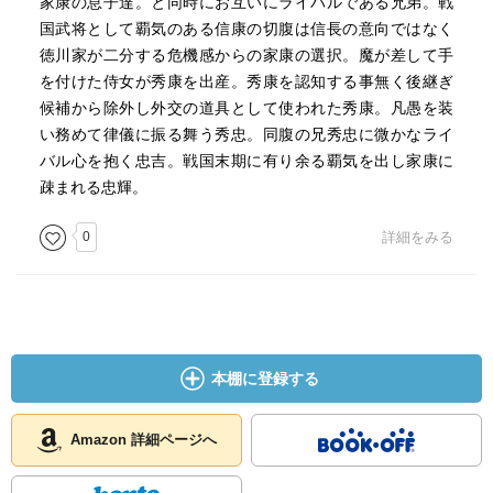
家康の息子達。と同時にお互いにライバルである兄弟。戦
国武将として覇気のある信康の切腹は信長の意向ではなく
徳川家が二分する危機感からの家康の選択。魔が差して手
を付けた侍女が秀康を出産。秀康を認知する事無く後継ぎ
候補から除外し外交の道具として使われた秀康。凡愚を装
い務めて律儀に振る舞う秀忠。同腹の兄秀忠に微かなライ
バル心を抱く忠吉。戦国末期に有り余る覇気を出し家康に
疎まれる忠輝。
0
詳細をみる
本棚に登録する
Amazon 詳細ページへ