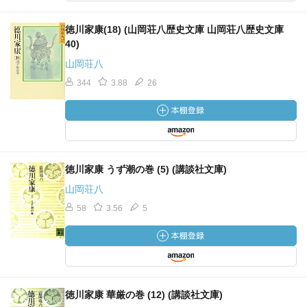
徳川家康(18) (山岡荘八歴史文庫 山岡荘八歴史文庫
40)
山岡荘八
344
3.88
26
徳川家康 うず潮の巻 (5) (講談社文庫)
山岡荘八
58
3.56
5
徳川家康 華厳の巻 (12) (講談社文庫)