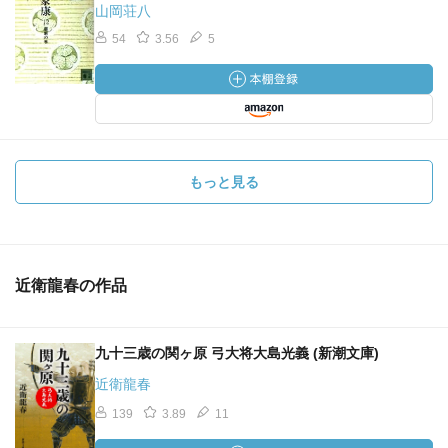
山岡荘八
54
3.56
5
もっと見る
近衛龍春の作品
九十三歳の関ヶ原 弓大将大島光義 (新潮文庫)
近衛龍春
139
3.89
11