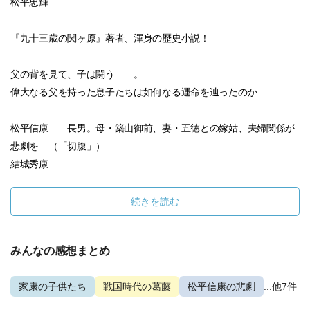
松平忠輝
『九十三歳の関ヶ原』著者、渾身の歴史小説！
父の背を見て、子は闘う――。
偉大なる父を持った息子たちは如何なる運命を辿ったのか――
松平信康――長男。母・築山御前、妻・五徳との嫁姑、夫婦関係が
悲劇を…（「切腹」）
結城秀康―...
続きを読む
みんなの感想まとめ
家康の子供たち
戦国時代の葛藤
松平信康の悲劇
...他7件