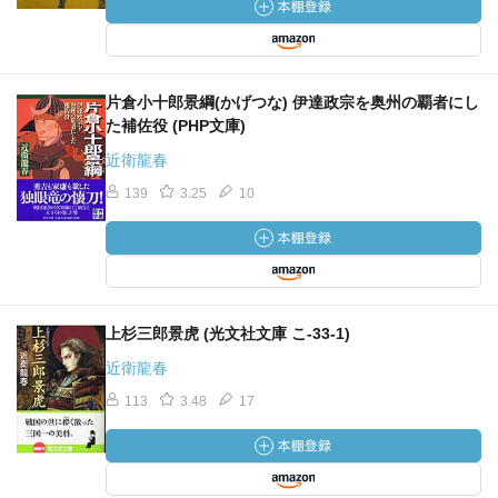
片倉小十郎景綱(かげつな) 伊達政宗を奥州の覇者にし
た補佐役 (PHP文庫)
近衛龍春
139
3.25
10
上杉三郎景虎 (光文社文庫 こ-33-1)
近衛龍春
113
3.48
17