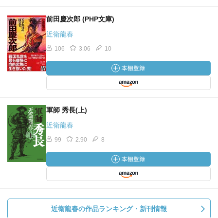
前田慶次郎 (PHP文庫)
近衛龍春
106
3.06
10
軍師 秀長(上)
近衛龍春
99
2.90
8
近衛龍春の作品ランキング・新刊情報