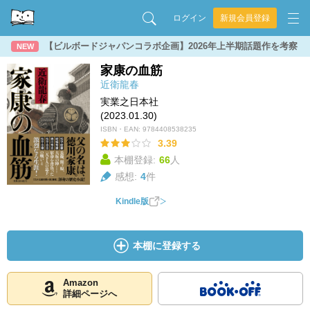
ログイン
新規会員登録
【ビルボードジャパンコラボ企画】2026年上半期話題作を考察
NEW
家康の血筋
近衛龍春
実業之日本社
(2023.01.30)
ISBN・EAN:
9784408538235
3.39
本棚登録:
66
人
感想:
4
件
Kindle版
本棚に登録する
Amazon
詳細ページへ