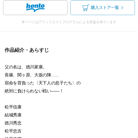
購入ストア一覧
本ページはアフィリエイトプログラムによる収益を得ています
作品紹介・あらすじ
父の名は、徳川家康。
長篠、関ヶ原、大坂の陣……
宿命を背負った〈天下人の息子たち〉の
絶対に負けられない戦い――！
松平信康
結城秀康
徳川秀忠
松平忠吉