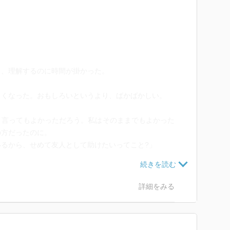
て、理解するのに時間が掛かった。
しくなった。おもしろいというより、ばかばかしい。
と言ってもよかっただろう。私はそのままでもよかった
の方だったのに。
るから、せめて友人として助けたいってこと?」
子の傍にいたいだけだ。どんな形でも。友だちでも」
じゃない。いまさらそんな。虫がよすぎる」
それでも、言わずにはいられなかった。
詳細をみる
い。私たちは別れたんだし、いまさらやり直すなんてで
津子がひとりで決めたことだ」(本文より)