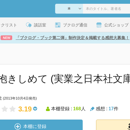
ックリスト
談話室
ブクログ通信
公式ショップ
「ブクログ・ブック第二弾」制作決定＆掲載する感想大募集！
NEW
抱きしめて (実業之日本社文庫
社
(2013年10月4日発売)
3.19
本棚登録 :
168
人
感想 :
17
件
本棚に登録