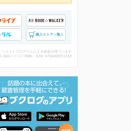
購入ストア一覧
ィリエイトプログラムによる収益を得ています
・本 (360ページ) / ISBN・EAN: 9784408551418