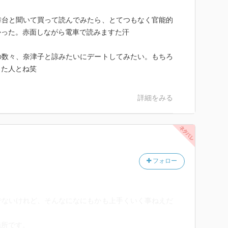
舞台と聞いて買って読んでみたら、とてつもなく官能的
かった。赤面しながら電車で読みますた汗
の数々、奈津子と諒みたいにデートしてみたい。もちろ
した人とね笑
詳細をみる
フォロー
でないけれど、そんなになにもかも上手くいく事ねえだ
場所です。