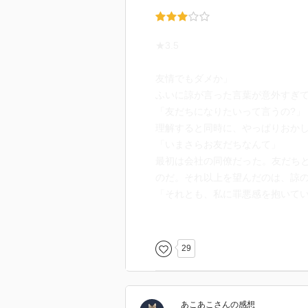
★3.5
友情でもダメか」
ふいに諒が言った言葉が意外すぎ
「友だちになりたいって言うの?」
理解すると同時に、やっぱりおか
「いまさらお友だちなんて」
最初は会社の同僚だった。友だち
のだ。それ以上を望んだのは、諒
「それとも、私に罪悪感を抱いてい
「そうじゃない。……ただ、奈津
「結局、よりを戻したいってこと
諒の顔が傷ついたように歪んだ。
29
「起こってしまったことは戻らな
きないわ」
「俺は別れるつもりはなかった。奈
あこあこ
さん
の感想