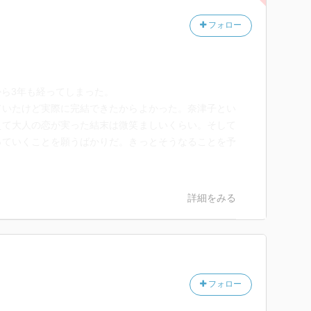
る人
フォロー
傷付けの
あると思う。
ら3年も経ってしまった。
ていたけど実際に完結できたからよかった。奈津子とい
えて大人の恋が実った結末は微笑ましいくらい。そして
ぁと
っていくことを願うばかりだ。きっとそうなることを予
詳細をみる
フォロー