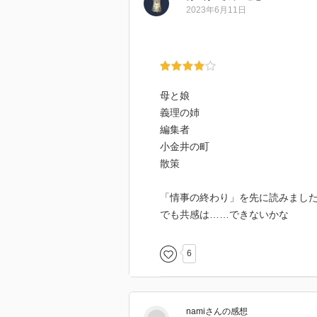
2023年6月11日
出版社で編集の仕事に携わる42歳
激しい恋に落ちた。
だが、家庭ある身のふたりの恋は
それから一年、ひとり暮らしを始
「恋人でなくてもいいから、傍に
母と娘
孤独に苛まれる奈津子は誘いを拒
義理の姉
も……。
編集者
大ヒット『書店ガール』の著者によ
小金井の町
散策
「情事の終わり」を先に読みまし
でも共感は……できないかな
読み始めは寂しくて孤独な女の人
侘しさがせつなかったです。
6
徐々に過去に何が起こったなか
どうしてこの生活になってしまっ
奈津子は同僚の諒と激しい恋に落
nami
さん
の感想