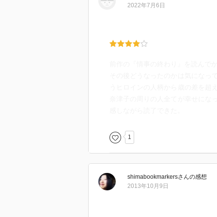
ふたりとも家族がありながら…。
2022年7月6日
こういう恋愛を全否定し憎んでい
とても沢山の人々がいます
私は、結婚してても周りをとても
わかってても止められない気持ち
前作の『情事の終わり』を読んでか
人間ですもの
その後どうなったのかは気になっ
うヒロインの人柄から歳の差を超
ふたりが幸せになって良かったな
奈津子の周りの人全てが幸せにな
感しながら読了できた。
1
shimabookmarkers
さん
の感想
2013年10月9日