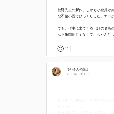
碧野先生の新作、しかも小金井が
な不倫小説でびっくりした。エロ
でも、作中に出てくるはけの名所
ん不倫関係じゃなくて、ちゃんと
1
ちい
さん
の感想
2021年10月19日
続き物だと知らなくて前作を読ん
ろ〜〜〜
等々力渓谷はとても行ってみたい