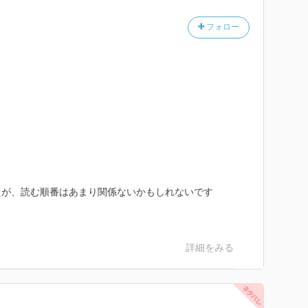
の奈津子は、7歳年下の同僚、営業部に勤める関口諒と
フォロー
引き裂かれ、奈津子は仕事も家庭も失ってしまう。
めた奈津子の前に、再び諒が現れる。
いたい」と訴える元・恋人の真意を訝りながらも、
むことができない。一度壊れた恋は蘇るのか、それと
る渾身の書き下ろし。“究極の"不倫小説!
たが、読む順番はあまり関係ないかもしれないです
の質素な生活
詳細をみる
たのぎ少しずち理解出来てきたした。
ちた