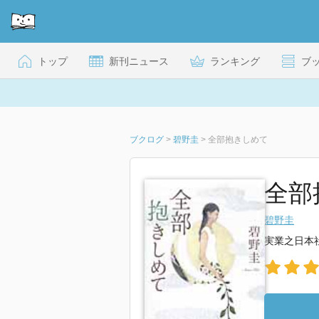
トップ
新刊ニュース
ランキング
ブ
ブクログ
>
碧野圭
>
全部抱きしめて
全部
碧野圭
実業之日本