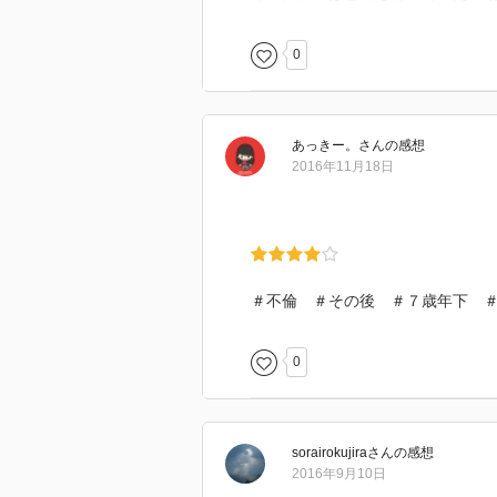
0
あっきー。
さん
の感想
2016年11月18日
＃不倫 ＃その後 ＃７歳年下 
0
sorairokujira
さん
の感想
2016年9月10日