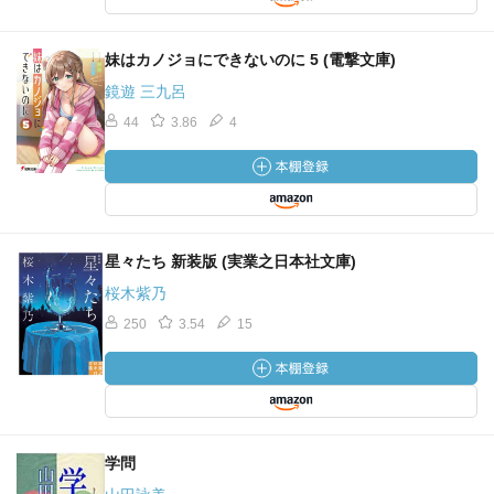
妹はカノジョにできないのに 5 (電撃文庫)
鏡遊 三九呂
44
3.86
4
星々たち 新装版 (実業之日本社文庫)
桜木紫乃
250
3.54
15
学問