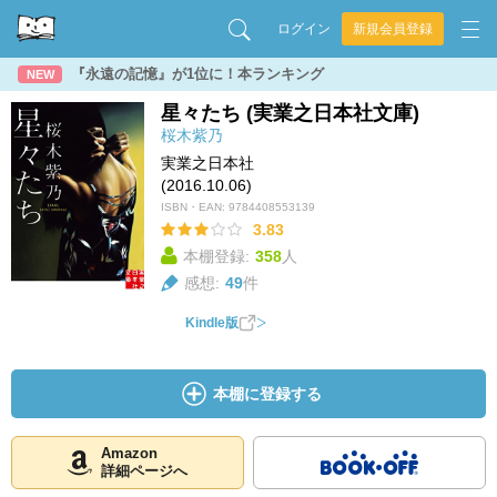
ログイン
新規会員登録
『永遠の記憶』が1位に！本ランキング
NEW
星々たち (実業之日本社文庫)
桜木紫乃
実業之日本社
(2016.10.06)
ISBN・EAN:
9784408553139
3.83
本棚登録:
358
人
感想:
49
件
Kindle版
本棚に登録する
Amazon
詳細ページへ