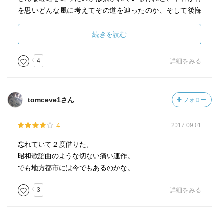
なんとかしてあげたいと思うも『おサイズが』と『特別サ
を思いどんな風に考えてその道を辿ったのか、そして後悔
イズ』しか合わず『咲子でさえ買わないような、色気も素
や悲しみ等はあったのか、というのがまったく分からない
っ気もない肌色のブラジャー』という選択を不憫に思う咲
ところが、独特ですごく良かった。
続きを読む
子の様子など、物語冒頭の夜の顔から一変した咲子の母親
ひとりの人をただの人として見つめるとき、実際こんなも
としての姿が描かれていきます。そんなこのシーンは、違
のなのかもしれない、と思ったりした。
4
詳細をみる
和感を感じるほどに、咲子の胸の大きさを強調する描写が
言葉で語ったとしても感情の全ては分からないのだから、
続きます。そして、この作品で母と娘が同じ場所で同じ時
語られないところにその人の真実を見つけるのは不可能に
間を過ごす姿が唯一描かれる貴重な場面にもなっていま
等しい。「こう思う」「こうだったのではないか」という
す。では、桜木さんはどうしてこの場面に執拗なまでに重
tomoeve1さん
フォロー
のは、ただの想像に過ぎない。
きを置いたのでしょうか？二編目以降に読み進めた読者は
それが桜木さんの秀逸な演出であったと気づくことになり
4
2017.09.01
北海道のなかで土地は転々と変わるものの、千春と関わっ
ます。連作短編の中心的人物として以降もずっと登場し続
た人たちは皆、北の大地でつましく暮らしている。
忘れていて２度借りた。
ける千春ですが、彼女自身に視点が移ることはありませ
安定した職に就く人、金に困っている人、夜の世界に生き
昭和歌謡曲のような切ない痛い連作。
ん。色んな街の色んな場所で、そして色んな人の元に現れ
る人、夫婦で静かに暮らしている人…実際そこらに生きて
でも地方都市には今でもあるのかな。
る千春。そんな千春の登場シーンは『千春』という名前が
いるような人々の、悲しみや小さな幸せや日々の暮らし。
出るより先に『作業着の胸のあたりで留めたボタンがはち
小さく光りながらやがて消滅してゆく命たち。
3
詳細をみる
きれそうになっており、そこだけ妙に目を引いた』とか、
ドラマチックではないけれど、それぞれに生きた分のドラ
『胸元に、深い谷間が見えた。腰まわりや脚はほっそりと
マがある。
しているのに、胸元だけが妙に豊かだ』と、その人物の見