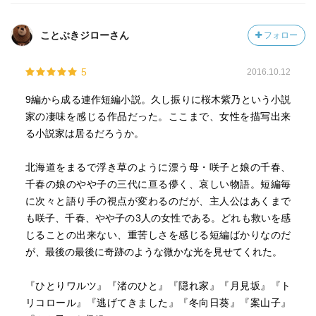
ことぶきジローさん
フォロー
5
2016.10.12
9編から成る連作短編小説。久し振りに桜木紫乃という小説
家の凄味を感じる作品だった。ここまで、女性を描写出来
る小説家は居るだろうか。
北海道をまるで浮き草のように漂う母・咲子と娘の千春、
千春の娘のやや子の三代に亘る儚く、哀しい物語。短編毎
に次々と語り手の視点が変わるのだが、主人公はあくまで
も咲子、千春、やや子の3人の女性である。どれも救いを感
じることの出来ない、重苦しさを感じる短編ばかりなのだ
が、最後の最後に奇跡のような微かな光を見せてくれた。
『ひとりワルツ』『渚のひと』『隠れ家』『月見坂』『ト
リコロール』『逃げてきました』『冬向日葵』『案山子』