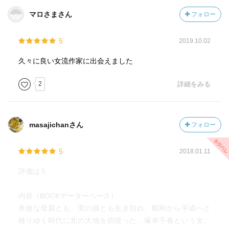
特徴)と、性格の対比が全編に渡って一貫するこの作品。そ
れは、そんな千春自身に視点が移動しないこともあって、
マロさまさん
フォロー
彼女が本当は何を思い、何を考えているのかを掴むことが
できない悶々とした思いを読者に抱かせます。それが結果
5
2019.10.02
として曇天の下で鬱屈と沈んだような空気感を上手く作り
久々に良い女流作家に出会えました
出しているように思いました。
2
詳細をみる
また、この作品では、咲子、千春、そして やや子という親
子三代の母・娘・孫の人生が描かれていきます。こんな風
に書くと、そんな三人の関係性が大河小説的に描かれてい
くのか？と思われるかもしれませんが、これら親子同士の
masajichanさん
フォロー
関わりが描かれることはほとんどありません。それぞれの
人生の中でお互いの人生が重なる期間はありますが、それ
5
2018.01.11
は『道東で、少しのあいだ一緒に暮らしたことがあるの。
評価は５．
でも、あの子のカード使ってお金借りて、そのまま逃げち
ゃったんだ』という咲子のなんともいたたまれない過去と
内容（BOOKデーターベース）
して語られる関係性程度です。咲子と千春、そして千春と
奔放な母親とも、実の娘とも生き別れ、昭和から平成へと
やや子は間違いなく血の繋がった親子にも関わらず、色ん
移りゆく時代に北の大地を彷徨った、塚本千春という女。
な事情で離れ離れになった人生が描かれていくこの作品。