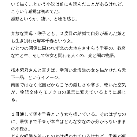
『咲ちゃん、次の日曜日はあいてるの』と訊かれ『妹が遊
いて描く…という小説は前にも読んだことがあるけれど、
びにきてるの。日曜日は動物園に行こうって約束しちゃっ
こういう感覚は初めてだ。
てて』と慌てて答える咲子に『あぁ、それなら僕の車で一
感動というか、凄い、と唸る感じ。
緒に行こう』と誘うヤマさん。そして迎えた日曜日…と描
かれていく一編目の〈ひとりワルツ〉というこの短編。咲
奔放な実母・咲子とも、２度目の結婚で自分が産んだ娘と
子という人物の人となり、そして中学時代の千春の貴重な
も生き別れた塚本千春という女。
姿を垣間見ることのできた好編でした。
ひとつの関係に囚われず北の大地をさすらう千春の、数奇
な性と生、そして彼女と関わる人々の、光と闇の物語。
九つの短編から構成される連作短編の形式を取るこの作
品。そこでは、咲子、千春、そして やや子という三代にわ
桜木紫乃さんと言えば、幸薄い北海道の女を描かせたら天
たって続く母、娘、そして孫が辿る人生が描かれていきま
下一品、というイメージ。
す。そんな三人の中でも千春に最もページ数が割かれるこ
南国ではなく北国だからこその厳しさや寒さ、乾いた空気
の作品では、千春という人物を見た目(身体的特徴)と、性格
が、物語全体をモノクロの風景に変えているように感じ
を極端なまでにはっきりと読者に印象づけていきます。そ
る。
んな千春が初めて登場する場面は、『そんな大きなおっぱ
いに直接Tシャツ着てたら、周りの人に気の毒だよ』、『ま
１冊通して塚本千春という女を描いている。そのはずなの
さか千春の胸がこんなことになっているとは思わなかっ
に、最後まで千春が本当はどんな女なのか分からないまま
た』という千春の胸の大きさを心配する咲子の母親として
の不穏さ。
の顔が垣間見れるシーンでした。あまりにも無防備な娘を
どんな経過を辿ったのかは描かれているけれど、千春が何