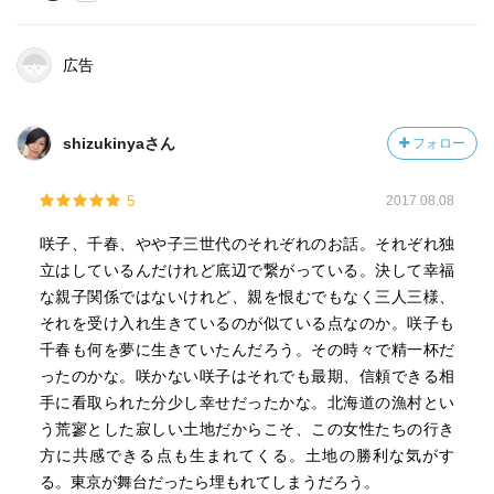
りません。そこにあるのは千春は千春の人生を確かに生き
たという事実だけです。一方でこの作品で視点が回った他
広告
の人物たちも決して幸せな人生を送ったとは言い難い側面
も描かれていました。そのことは視点が移ったから分かる
だけであって、他人がどんな時に幸せを感じているかなん
shizukinyaさん
フォロー
て、ましてや他人が幸せな人生を送ったと感じたかどうか
なんて本人以外には誰にも知る由はありません。そう、ま
5
2017.08.08
さしくそれは、夜空に煌めく星々も同じこと。そこには
星々の数だけドラマがあり、そしてそこには人の数だけド
咲子、千春、やや子三世代のそれぞれのお話。それぞれ独
ラマがある。三代に渡る女性三人の生き様を見るこの作
立はしているんだけれど底辺で繋がっている。決して幸福
品。そこには、この世に生を受けたからには、それでも生
な親子関係ではないけれど、親を恨むでもなく三人三様、
きていく他ない人の孤独さと、そんな中にも小さな喜びを
それを受け入れ生きているのが似ている点なのか。咲子も
見つけて前へ前へと歩んでいこうとする人のしたたかさが
千春も何を夢に生きていたんだろう。その時々で精一杯だ
ありました。
ったのかな。咲かない咲子はそれでも最期、信頼できる相
手に看取られた分少し幸せだったかな。北海道の漁村とい
『人と人って、そばにいたらそんなに深く知り合う必要は
う荒寥とした寂しい土地だからこそ、この女性たちの行き
ないんじゃないかといつも思うんです』と語る桜木さん。
方に共感できる点も生まれてくる。土地の勝利な気がす
『知らないからこそ一緒にいられる関係もある。わかった
る。東京が舞台だったら埋もれてしまうだろう。