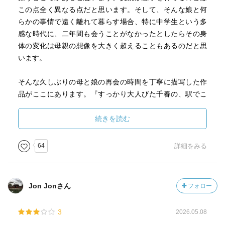
この点全く異なる点だと思います。そして、そんな娘と何
らかの事情で遠く離れて暮らす場合、特に中学生という多
感な時代に、二年間も会うことがなかったとしたらその身
体の変化は母親の想像を大きく超えることもあるのだと思
います。
そんな久しぶりの母と娘の再会の時間を丁寧に描写した作
品がここにあります。『すっかり大人びた千春の、駅でこ
ちらに駆け寄ってきたときの胸に驚いた』という二年ぶり
の再会。『歩くと上下に揺れて、ひどく挑発的だ。こんな
続きを読む
大きな胸にブラジャーのひとつもさせないでいる実家の母
を思い浮かべ、ため息をついた』母親。『ねぇ、ブラジャ
64
詳細をみる
ー買おうよ…』と娘に語る言葉の中に色々な思いが去来す
る母親の胸の内。『夜の世界に入ったころは生活が落ち着
いたら娘を呼び寄せるつもりでいた。叶わないまま十年以
Jon Jonさん
フォロー
上過ぎてしまったのも、男運の悪さと割り切ってきた』と
いう母親。『二年ものあいだ娘に会わずに過ごしてきた自
3
2026.05.08
分を責め』る母親の『今まで男に向けてきた感情が、娘に