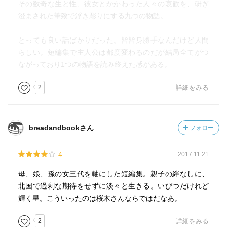
その数奇な生と性、彼女とかかわった人々の哀歓を、研ぎ
そんな彼女たちの繋がりを『千春の娘は母の名前も知らな
澄まされた筆致で浮き彫りにする九つの物語。
いけれど、それでも血はつながっていく…会えなくても、
思い合っていれば、どこかで生きていてくれればそれでい
とっても良い話ばかりだった。皆皆身勝手なんだけど人間
いのでは』と語る桜木さん。淡白にも感じられるその考え
らしい。短編集で主人公は都度変わるのだが結局全てがつ
方ですが、世の中には家族の形も色んなものがあるのは事
ながっており1つの物語を読み終えた感がある。
実ですし、血の繋がった親子と言っても、”サザエさん一
家”のような暮らしが全てというわけではなくなっていま
2
詳細をみる
す。「星々たち」という書名のこの作品。そんな星々が煌
めく夜空を見上げながらこの作品を振り返る時、『星はど
れも等しく、それぞれの場所で光る。いくつかは流れ、そ
していくつかは消える。消えた星にも、輝き続けた日々が
breadandbookさん
フォロー
ある』と、やや子が語ったそんな感覚が彼女たちの人生に
重なるのを感じました。この作品で描かれた親子三人、中
4
2017.11.21
でも千春の生きた人生は、決して幸せだったようには思え
母、娘、孫の女三代を軸にした短編集。親子の絆なしに、
ません。親から見捨てられた青春期、親から裏切られたそ
北国で過剰な期待をせずに淡々と生きる。いびつだけれど
の後の再会、そして…という彼女の人生を思えば思うほど
輝く星。こういったのは桜木さんならではだなあ。
に、あまりにも波瀾万丈な人生を彼女は送ったのだと思い
ます。しかし、千春に視点が移動しないこの作品では、彼
2
詳細をみる
女が自分の人生を本当はどのように思っていたのかはわか