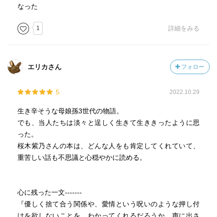
なった
1
詳細をみる
エリカさん
フォロー
5
2022.10.29
生き辛そうな母娘孫3世代の物語。
でも、当人たちは淡々と逞しく生きて生ききったように思
った。
桜木紫乃さんの本は、どんな人をも肯定してくれていて、
重苦しい話も不思議と心穏やかに読める。
心に残った一文-------
『優しく捨て合う関係や、愛情という呪いのような押し付
けを欲しないことを、わかってくれるだろうか。声に出さ