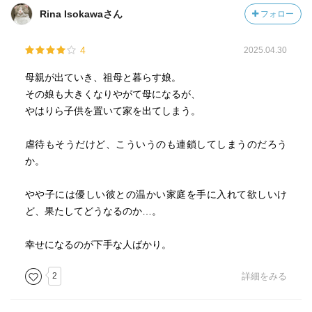
た目(身体的特徴)が描かれます。一編目で執拗なまでに千春
Rina Isokawaさん
フォロー
全ての人が共通して語る千春の像は、細い身体にそぐわぬ
の身体的特徴を印象付けられた読者は、この描写によっ
大きな胸、美人ではないが妙に惹き付けられるような雰囲
て、どういう形で現れようが、その人物が千春であるとす
4
2025.04.30
気、無表情で無口、何を考えているか分からない…。
ぐに気づくことになります。また、そこに一編目で執拗に
客観的に見れば明らかに不幸な生い立ちと理不尽な人生。
母親が出ていき、祖母と暮らす娘。
描かれた『ひどく挑発的だ。本人にそんな意識がないぶん
それなのにただの不幸な女とは片付けられない不穏な魅
その娘も大きくなりやがて母になるが、
よけいにたちが悪い』と、母親の咲子が娘を心配したあの
力。
やはりら子供を置いて家を出てしまう。
場面の母親の想いも合わせて重なっていきます。そんな身
千春もまた、小さく光っていつかは消える“星々”のひとつな
体の描写の一方で千春の性格描写も母親・咲子との再会の
のだ。
虐待もそうだけど、こういうのも連鎖してしまうのだろう
場面での印象が終始つきまといます。ブラジャーを買って
か。
もらえて『これで先生に触られなくなるかもしれない』と
咲子に話す千春は『ブラジャーくらいしろって、ずっと怒
やや子には優しい彼との温かい家庭を手に入れて欲しいけ
られてた』と母親に淡々と今までの事実を説明します。恥
ど、果たしてどうなるのか…。
ずかしがるでも、怒るでも、ましてや悲しがるでもなく
淡々と話す千春。それは、『清潔とは言いがたい風貌で、
幸せになるのが下手な人ばかり。
どこか愚純な気配が漂っていた』、『とにかく愛想のない
子でねぇ。やたらと腰は低いんだけど、誠意が伝わってこ
2
詳細をみる
ない』という、どこか感情変化に乏しい千春の姿が自然と
浮かび上がってきます。このように、千春の見た目(身体的