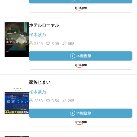
ホテルローヤル
桜木紫乃
5795
3.09
898
家族じまい
桜木紫乃
2863
3.54
295