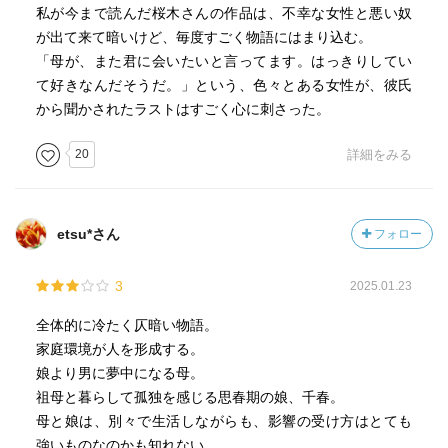
向いたひととき』というその瞬間。下着売場で思い知る、
私が今まで読んだ桜木さんの作品は、不幸な女性と悪い奴
娘の知らなかったあんなこと、こんなことに驚愕する母
が出て来て暗いけど、毎度すごく物語にはまり込む。
親。しかし一方で、離れ離れだった母親に久しぶりに会え
「母が、また君に会いたいと言ってます。はっきりしてい
た娘にとってはこの上なく幸せな瞬間と感じたであろうそ
て好きなんだそうだ。」という、色々とある女性が、彼氏
の時間。
から聞かされたラストはすごく心に刺さった。
そんな再会を経た、母と娘それぞれのそれからの人生が描
20
詳細をみる
かれていくこの作品。それぞれがそれぞれに納得できる人
生を生き、そして納得しながら死んでいく。それは、夜空
に煌めく星々も同じです。生まれながらにして、その質量
etsu*さん
フォロー
がその星の一生のあり方を決める夜空の星々。そして、そ
れぞれに命の限り輝き続ける夜空の星々。この作品は、そ
3
2025.01.23
んな星々の輝きに、儚くも短い人の生き様を重ねる物語で
す。
全体的に冷たく仄暗い物語。
家庭環境が人を形成する。
『有線放送のリクエストはいつもと同じ伊藤咲子の「乙女
娘より男に夢中になる母。
のワルツ」だった』と『黒電話のダイヤルを回しながらヤ
祖母と暮らして孤独を感じる思春期の娘、千春。
マさんに向かって微笑む』のは塚本咲子。『名字はアキヤ
母と娘は、別々で生活しながらも、影響の受け方はとても
マだが、スナック「るる」ではママも咲子も「ヤマさん」
強いものなのかも知れない。