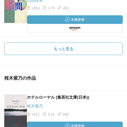
山田詠美
1453
3.79
263
もっと見る
桜木紫乃の作品
ホテルローヤル (集英社文庫(日本))
桜木紫乃
7611
3.22
692