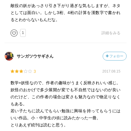
敵役の妖があっさり引き下がり過ぎな気もしますが、ネタ
としては面白い。しかし3桁、4桁の計算を漢数字で書かれ
るとわからないもんだな。
1
詳細をみる
サンガツウサギさん
フォロー
3
2017.08.15
数学+妖怪なので、作者の趣味がうまく反映されいい感じ。
妖怪のおかげで多少展開が変でも不自然ではないのが良い
のだけど、この作者の場合は変さも魅力なので物足りなく
もある。
若い子たちに読んでもらい勉強に興味を持ってもらうには
いい作品。小・中学生の頃に読みたかった一冊。
とりあえず続刊は読むと思う。