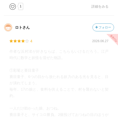
1
詳細をみる
ロトさん
フォロー
4
2026.06.27
作者な浜村渚が好きならば、こちらもいけるだろう。江戸
時代に数学と妖怪を混ぜた物語。
①彩菊と賽目童子
賽目童子、6つの目から放たれる妖力のある光を見ると、目
が潰れてしまう。
毎年、17の娘と、食料を供えることで、村を襲わないと契
約。
一人だけ助かった娘、おつね。
賽目童子と、サイコロ勝負。2個投げておつねの目のほうが