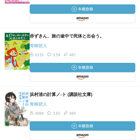
赤ずきん、旅の途中で死体と出会う。
青柳碧人
6133
3.54
487
浜村渚の計算ノ-ト (講談社文庫)
青柳碧人
4984
3.65
484