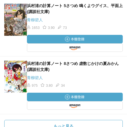
浜村渚の計算ノート 5さつめ 鳴くよウグイス、平面上
(講談社文庫)
青柳碧人
⑥彩菊と死神絵草紙
1653
3.90
73
いつも化け物が、算法を使って退治できるとは限らぬでは
ないか。→そもそも算法で退治できるものは皆無です。
「半三、大きゅうなったの」
浜村渚の計算ノート 8さつめ 虚数じかけの夏みかん
化け物の祖母。
(講談社文庫)
青柳碧人
おかめとひょっとこの封筒。必ず客にひょっとこを引かせ
975
3.80
34
ることができる。
円周率は3より少し大きい。
化け物の速さは半三郎の4倍。
旗から岸まで4つに分けたうちの1つ目。このとき、化け物
もっと見る