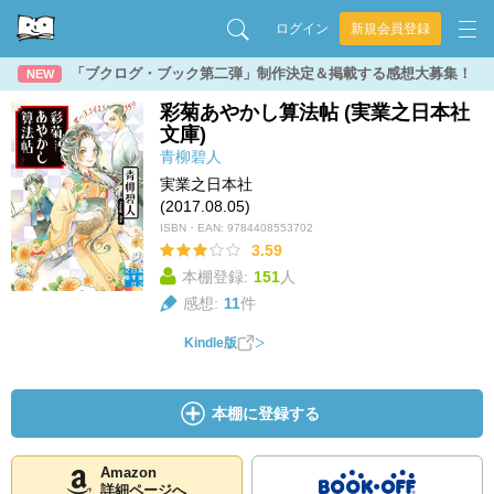
ログイン
新規会員登録
「ブクログ・ブック第二弾」制作決定＆掲載する感想大募集！
NEW
彩菊あやかし算法帖 (実業之日本社
文庫)
青柳碧人
実業之日本社
(2017.08.05)
ISBN・EAN:
9784408553702
3.59
本棚登録:
151
人
感想:
11
件
Kindle版
本棚に登録する
Amazon
詳細ページへ