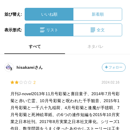
並び替え:
いいね順
新着順
表示形式:
リスト
全文
すべて
ネタバレ
hisakareiさん
フォロー
2
2024.02.16
月刊J-novel2013年11月号彩菊と賽目童子、2014年7月号彩
菊と赤い亡霊、10月号彩菊と呪われた千手観音、2015年1
月号彩菊と一千八十九稲荷、4月号彩菊と逢魔が手毬唄、7
月号彩菊と死神絵草紙、の6つの連作短編を2015年10月実
業之日本社刊。2017年8月実業之日本社文庫化。シリーズ1
作目。数学問題をうまく使ったあやかしストーリーは工夫