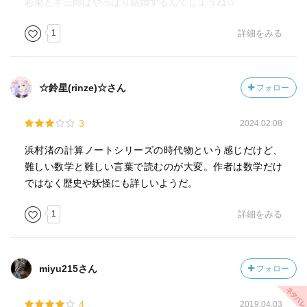
彩菊と半三郎はやっぱり結婚するんでしょうね☆
1
詳細をみる
☆鈴星(rinze)☆さん
フォロー
3
2024.02.08
浜村渚の計算ノートシリーズの時代物という感じだけど、
難しい数学と難しい言葉で読むのが大変。作者は数学だけ
ではなく歴史や妖怪にも詳しいようだ。
1
詳細をみる
miyu215さん
フォロー
4
2019.04.03