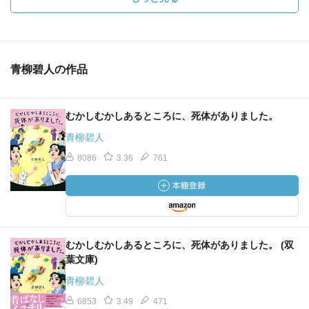
が半三郎の向こう側にいれば、逃げ出せる。
青柳碧人の作品
むかしむかしあるところに、死体がありました。
青柳碧人
8086
3.36
761
むかしむかしあるところに、死体がありました。 (双
葉文庫)
青柳碧人
6853
3.49
471