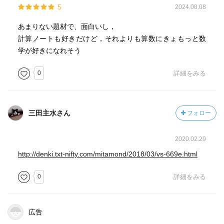
5
2024.08.08
白と黒に分ける。
あまりない題材で、面白いし，
計算ノートも好きだけど，それよりも算数にきょもっと数
トの形が曲者。
学が好きになれそう
火柱が立っていない間取りは白黒同数かこで、総面積が同
じでも、7枚の畳を広間にぴったり敷き詰めることは不可
0
詳細をみる
能。
三田主水さん
フォロー
③彩菊と呪われた千手観音
2020.02.29
千手観音。
http://denki.txt-nifty.com/mitamond/2018/03/vs-669e.html
0
詳細をみる
わたしの40本の腕全てに違う目方の味噌を供えよ。もっと
も細い腕には10匁、次に細い腕には20匁、⋯としまいの太
い腕には400匁。石仏は4つ。
広告
→なんで、そんな数学問題出してるねんというツッコミは