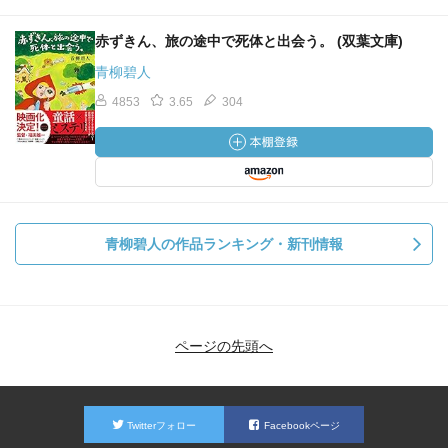
赤ずきん、旅の途中で死体と出会う。 (双葉文庫)
青柳碧人
4853
3.65
304
青柳碧人の作品ランキング・新刊情報
ページの先頭へ
Twitterフォロー
Facebookページ