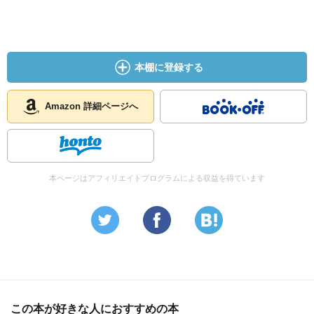
してはいけないものだろう。
④彩菊と一千八十九稲荷
本棚に登録する
一千八十九稲荷の使い。
〈お役人様の心の中には、今、3桁の数がありましょう〉
言われてみればある気がする。
Amazon 詳細ページへ
〈其数の百の位の数と、一の位の数は、二つ以上離れてお
りましょう〉
そうかもしれない。258
〈その数の、百の位の数と、一の位の数を入れ替えるので
本ページはアフィリエイトプログラムによる収益を得ています
す〉
852
〈大きい数から小さい数を引くのです〉
→いやいや、どんな攻撃をする妖怪だよ。。
覆面算。
1819になる算法。→だから、何？ 普通の数学の授業だっ
この本が好きな人におすすめの本