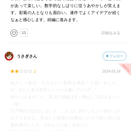
があって楽しい。数学的なしばりに従うあやかしが笑えま
す。彩菊の人となりも面白い。連作でよくアイデアが続く
なぁと感心します。続編に進みます。
11
詳細をみる
うさぎさん
フォロー
2
2024.03.18
妖かし＋算法…なんという斬新な発想！と思いました。
が…わたし算法苦手というか大嫌いでしたf^_^;
妖かしはまだしも、算法の場面はすっ飛ばして読みました
（笑）
江戸時代の設定とはいえ、こんなに妖かしらしい妖かしが
出てくるかな、算法との落差が結構あったので個人的には
違和感でしたが、それなりに楽しめました。