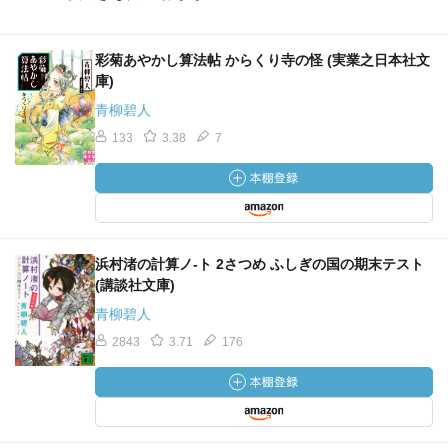
たらいいが、妖怪の攻撃という。。これはギャグとして笑
ったほうがいいのか？
彩菊あやかし算法帖 からくり寺の怪 (実業之日本社文
庫)
⑤彩菊と逢魔が手毬歌
青柳碧人
手毬歌。
133
3.38
7
『逢魔が手毬歌』という妖。
毬に布を縫い付け、美しくしてほしい。
12枚の赤い五角形と20枚の緑の六角形。→サッカーボール
浜村渚の計算ノ-ト 2さつめ ふしぎの国の期末テスト
か、たしかに美しいな。
(講談社文庫)
青柳碧人
球が西瓜を切るように4分割され、さらに上下、赤の面積が
2843
3.71
176
狭くなるように。
握り飯のように緩やかな赤い三角が4枚と、その間を、埋め
る緑の布かま4枚、計8枚。→2010，2014の公式球のデザイ
ンと酷似、たまたまなのすごい。