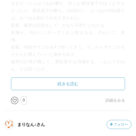
大きかったらおつねの勝ち、同じか賽目童子のほうが大き
かったら、賽目童子の勝ち。100回行い、おつねが60回勝て
ば、おつねを助けてやると言われた。
彩菊、確率の計算をして、かなり不利だとわかる。
彩菊が、代わりに行ってくれと頼まれる。代わりに、友
禅。
彩菊、特殊サイコロを4つ持ってきて、そこからサイコロを
そちらが選んでいいと条件を出す。
確率の計算が難しく、賽目童子は消滅する。→なんでやね
ん、とは思ったが。。
②彩菊と赤い亡霊
続きを読む
畳の間。
0
詳細をみる
『赤い離れ』
牛敷大火で亡くなった者たちの亡霊。
まりなん♪さん
フォロー
彩菊、テトリスのような変わった形の畳を持ってくる。