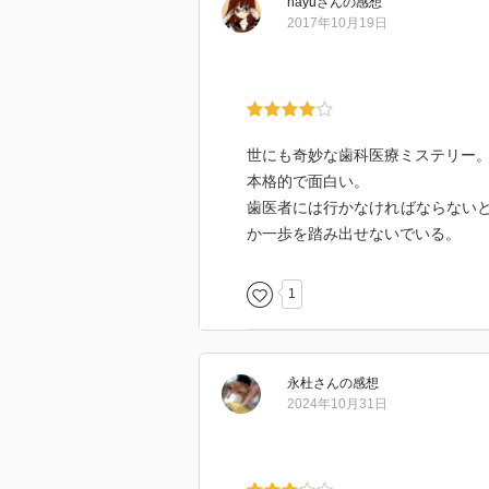
nayu
さん
の感想
2017年10月19日
世にも奇妙な歯科医療ミ
本格的で面白い。
歯医者には行かなければならない
か一歩を踏み出せないでいる。
1
永杜
さん
の感想
2024年10月31日