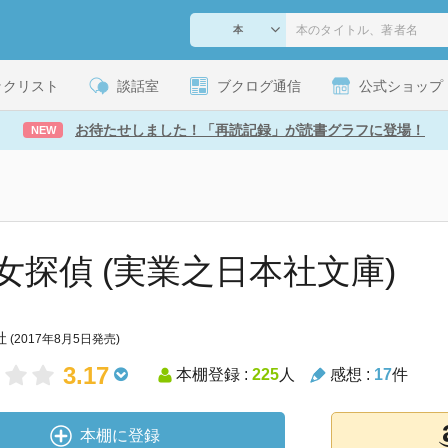
ックリスト
談話室
ブクログ通信
公式ショップ
お待たせしました！「再読記録」が読書グラフに登場！
NEW
女探偵 (実業之日本社文庫)
社
(2017年8月5日発売)
3.17
本棚登録 :
225
人
感想 :
17
件
本棚に登録