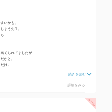
やすいかも。
てしまう先生。
とも
い当てられてましたが
んだかと。
めだけに
て…。
はないですが。
詳細をみる
るものとないもの。