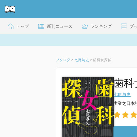
トップ
新刊ニュース
ランキング
ブ
ブクログ
>
七尾与史
>
歯科女探偵
歯科
七尾与史
実業之日本