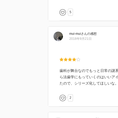
5
mui-mui
さん
の感想
2018年9月21日
歯科が舞台なのでもっと日常の謎
ら法歯学にもっていくのはいいア
たので、シリーズ化してほしいな
2