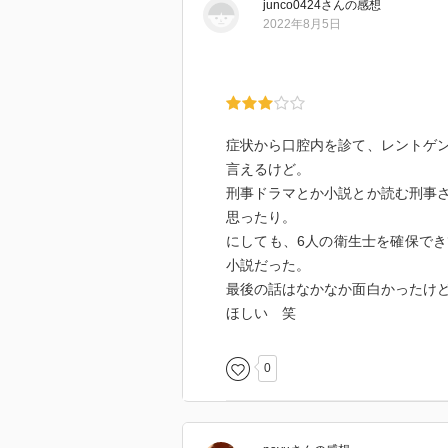
junco0424
さん
の感想
2022年8月5日
症状から口腔内を診て、レントゲ
言えるけど。
刑事ドラマとか小説とか読む刑事
思ったり。
にしても、6人の衛生士を確保で
小説だった。
最後の話はなかなか面白かったけ
ほしい 笑
0