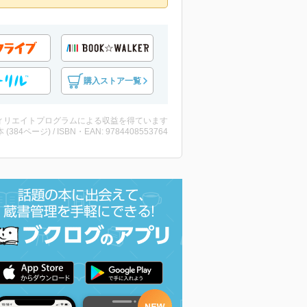
購入ストア一覧
ィリエイトプログラムによる収益を得ています
・本 (384ページ) / ISBN・EAN: 9784408553764