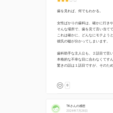
歯を見れば、何でもわかる。
女性ばかりの歯科は、確かに行き
そんな場所で、歯を見て言い当て
これは確かに、どんなにモテよう
彼氏の嘘が分かってしまいます。
歯科助手な主人公も、２話目で言
本格的な不幸な目に合わなくてす
驚きの話は１話目ですが、そのた
制約かけられるのはちょっと。
しかも本人納得ならともかくとし
本当にされたら怖い話、どころで
0
３話目は先生の父親の話、ですが
なかなかの背景でした。
TK
さん
の感想
形見として受け取っていた、形あ
2024年7月26日