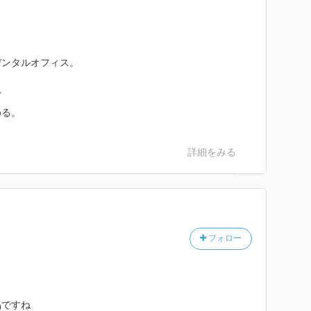
。
デンタルオフィス。
ど
める。
詳細をみる
フォロー
品ですね