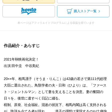
購入ストア一覧
本ページはアフィリエイトプログラムによる収益を得ています
作品紹介・あらすじ
2021年秋映画化決定！
出演 田中圭 中谷美紀
20××年、相馬凛子（そうま・りんこ）は42歳の若さで第111代総理
大臣に選出された。鳥類学者の夫・日和（ひより）は、「ファース
ト・ジェントルマン」として妻を支えることを決意。妻の奮闘の
日々を、後世に遺すべく日記に綴る。
税制、原発、社会福祉。混迷の状況下、相馬内閣は高く支持される
が、陰謀を企てる者が現れ……。凛子の理想は実現するのか!? 痛快