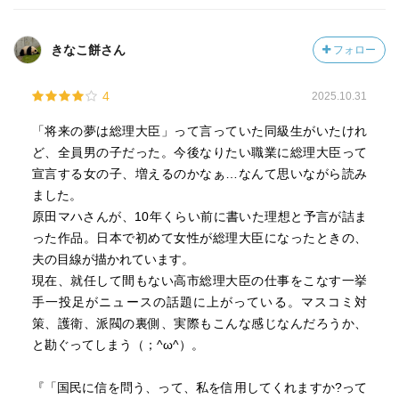
きなこ餅さん
フォロー
4
2025.10.31
「将来の夢は総理大臣」って言っていた同級生がいたけれ
ど、全員男の子だった。今後なりたい職業に総理大臣って
宣言する女の子、増えるのかなぁ…なんて思いながら読み
ました。
原田マハさんが、10年くらい前に書いた理想と予言が詰ま
った作品。日本で初めて女性が総理大臣になったときの、
夫の目線が描かれています。
現在、就任して間もない高市総理大臣の仕事をこなす一挙
手一投足がニュースの話題に上がっている。マスコミ対
策、護衛、派閥の裏側、実際もこんな感じなんだろうか、
と勘ぐってしまう（；^ω^）。
『「国民に信を問う、って、私を信用してくれますか?って