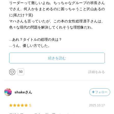
リーダーって難しいよね。ちっちゃなグループの班長さん
でさえ、何人かをまとめるのに困っちゃうこと沢山あるの
に(私だけ？笑)
マハさんも言っていたが、この本の女性総理凛子さんは、
色々な現代の問題を解決してくれそうな理想像だわ。
...あれ？タイトルの総理の夫は？
...うん、優しい方でした。
そしてやっぱり面白かった！マハさんの本は、どの本も読
続きを読む
んでいて心があったかくなる。
だけどね...終わり方が自分的にあっさりモヤッとした感じが
50
詳細をみる
したので、評価星は⭐︎5つけたい気持ちを含んだ⭐︎4つで！
shakeさん
フォロー
5
2025.10.17