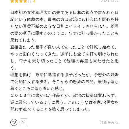
4
2023.09.27
日本初の女性総理大臣の夫である日和の視点で書かれた日
記という体裁の本。最初の方は政治にも社会にも関心を持
たない優柔不断のような日和にイライラさせられた。総理
の妻の凛子に隠すかのように、ワナに引っ掛かったことも
呆れてしまう。
直接当たった相手が良い人であったことで好転し始めて、
やっと面白くなってきた。凛子にも全てを打ち明けられた
し、ワナを乗り切ったことで総理の再選も果たせたと思
う。
理想を掲げ、政治に邁進する凛子だったが、予想外の妊娠
で公約に反する決断。そこからの怒涛の展開。最後は落ち
着くところに落ち着いた感じ。
２０１３年に書かれた作品だが、政治の状況は変わらず、
逆に悪化しているように思う。このような政治家が(男女を
問わず)出てくることを強く思ってしまった。
59
詳細をみる