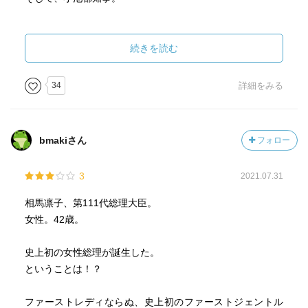
そろそろ、男性のリーダーは時代に合わなくなってきてい
ることの証左なのでは、僕は思っている。
続きを読む
現実にも、女性総理が誕生してほしい。ぜひ。
34
詳細をみる
bmakiさん
フォロー
3
2021.07.31
相馬凛子、第111代総理大臣。
女性。42歳。
史上初の女性総理が誕生した。
ということは！？
ファーストレディならぬ、史上初のファーストジェントル