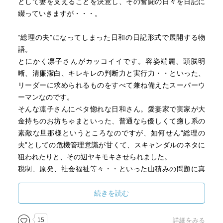
として妻を支えることを決意し、その奮闘の日々を日記に
綴っていきますが・・・。
“総理の夫”になってしまった日和の日記形式で展開する物
語。
とにかく凛子さんがカッコイイです。容姿端麗、頭脳明
晰、清廉潔白、キレキレの判断力と実行力・・といった、
リーダーに求められるものをすべて兼ね備えたスーパーウ
ーマンなのです。
そんな凛子さんにベタ惚れな日和さん。愛妻家で実家が大
金持ちのお坊ちゃまといった、普通なら優しくて癒し系の
素敵な旦那様というところなのですが、如何せん“総理の
夫”としての危機管理意識が甘くて、スキャンダルのネタに
狙われたりと、その辺ヤキモキさせられました。
税制、原発、社会福祉等々・・といった山積みの問題に真
摯に取り組んでいこうとする凛子さんの姿に、実際ここま
でガチに国民のことを考えて行動する総理大臣なんて登場
続きを読む
することあるのかな・・・と、現実の政治家の方々に絶望
しきっている私に、は夢物語にしか思えない虚しさもあり
15
詳細をみる