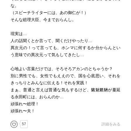
な。
（スピーチライターには、あの御仁が！）
そんな総理大臣、今までおらんし。
現実は…
人の話聞くとか言って、聞くだけやったり…
異次元の！って言っても、ホンマに何するか分からんとい
う意味での異次元って気もしてきたし…
心地よい言葉だけでは、そろそろアカンのとちゃうか？
別に男性でも、女性でもええので、国を心底思い、それを
きっちりとみんなに伝える！それを実践！
まぁ、普通と言えば普通な気もするけど、魑魅魍魎が蔓延
る永田町には、おらんのか…
頑張れ〜総理！
頑張れ〜夫！
57
詳細をみる