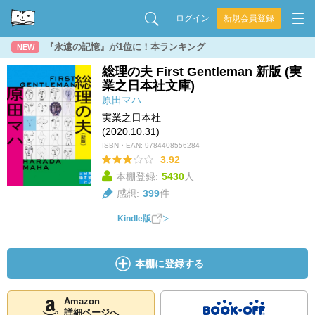
ログイン
新規会員登録
『永遠の記憶』が1位に！本ランキング
NEW
総理の夫 First Gentleman 新版 (実
業之日本社文庫)
原田マハ
実業之日本社
(2020.10.31)
ISBN・EAN:
9784408556284
3.92
本棚登録:
5430
人
感想:
399
件
Kindle版
本棚に登録する
Amazon
詳細ページへ