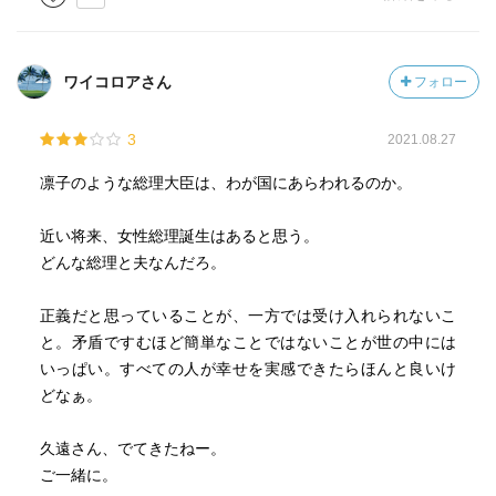
ましたが、エンタメとしては十分楽しめる内容です。
ただ、ちょっと気になるのは日和さんにハニートラップを
仕掛けようとした（？）伊藤さんの背景の真相が曖昧なま
ワイコロアさん
フォロー
まだった事です。
後半に何事もなかったように凛子さんを応援する発言をし
3
2021.08.27
ていましたが、「オイオイ！結局あれは何だったの？」と
いう感じです。
凛子のような総理大臣は、わが国にあらわれるのか。
まぁ。読後感も爽やかだったし、良しとしますか。
近い将来、女性総理誕生はあると思う。
因みに、本作品に出てきた“スピーチライター”の方が『本日
どんな総理と夫なんだろ。
は、お日柄もよく』の登場人物のようで、そちらも今度読
んでみようと思いました。
正義だと思っていることが、一方では受け入れられないこ
と。矛盾ですむほど簡単なことではないことが世の中には
いっぱい。すべての人が幸せを実感できたらほんと良いけ
どなぁ。
久遠さん、でてきたねー。
ご一緒に。