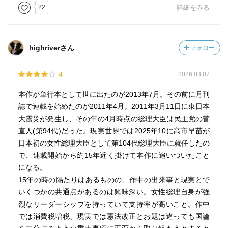
22
詳細をみる
highriverさん
フォロー
4
2026.03.07
本作が単行本として世に出たのが2013年7月。その前に月刊
誌で連載を始めたのが2011年4月。2011年3月11日に東日本
大震災が発生し、その年の4月時点の総理大臣は民主党の菅
直人(第94代)だった。現実世界では2025年10に高市早苗が
日本初の女性総理大臣として第104代総理大臣に就任したの
で、連載開始から約15年近く掛けて本作に追いついたこと
になる。
15年の時の隔たりはあるものの、作中の出来事と現実とで
いくつかの共通点があるのは興味深い。女性総理自身が強
烈なリーダーシップを持っていて支持率が高いこと。作中
では消費税増税、現実では憲法改正とお題は違っても国論