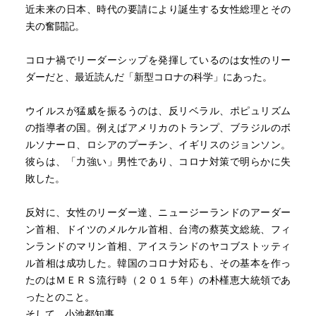
近未来の日本、時代の要請により誕生する女性総理とその
夫の奮闘記。
コロナ禍でリーダーシップを発揮しているのは女性のリー
ダーだと、最近読んだ「新型コロナの科学」にあった。
ウイルスが猛威を振るうのは、反リベラル、ポピュリズム
の指導者の国。例えばアメリカのトランプ、ブラジルのボ
ルソナーロ、ロシアのプーチン、イギリスのジョンソン。
彼らは、「力強い」男性であり、コロナ対策で明らかに失
敗した。
反対に、女性のリーダー達、ニュージーランドのアーダー
ン首相、ドイツのメルケル首相、台湾の蔡英文総統、フィ
ンランドのマリン首相、アイスランドのヤコブストッティ
ル首相は成功した。韓国のコロナ対応も、その基本を作っ
たのはＭＥＲＳ流行時（２０１５年）の朴槿恵大統領であ
ったとのこと。
そして、小池都知事。