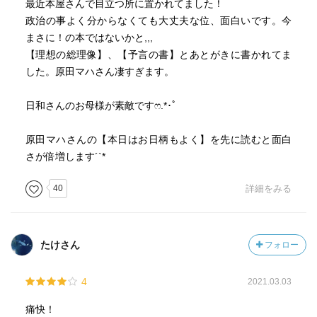
最近本屋さんで目立つ所に置かれてました！
政治の事よく分からなくても大丈夫な位、面白いです。今
まさに！の本ではないかと,,,
【理想の総理像】、【予言の書】とあとがきに書かれてま
した。原田マハさん凄すぎます。
日和さんのお母様が素敵です‪ෆ‪.*･ﾟ
原田マハさんの【本日はお日柄もよく】を先に読むと面白
さが倍増します´`*
40
詳細をみる
たけさん
フォロー
4
2021.03.03
痛快！