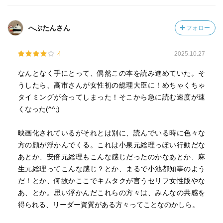
へぶたんさん
フォロー
4
2025.10.27
なんとなく手にとって、偶然この本を読み進めていた。そ
うしたら、高市さんが女性初の総理大臣に！めちゃくちゃ
タイミングが合ってしまった！そこから急に読む速度が速
くなった(^^;)
映画化されているがそれとは別に、読んでいる時に色々な
方の顔が浮かんでくる。これは小泉元総理っぽい行動だな
あとか、安倍元総理もこんな感じだったのかなあとか、麻
生元総理ってこんな感じ？とか、まるで小池都知事のよう
だ！とか、何故かここでキムタクが言うセリフ女性版やな
あ、とか。思い浮かんだこれらの方々は、みんなの共感を
得られる、リーダー資質がある方々ってことなのかしら。