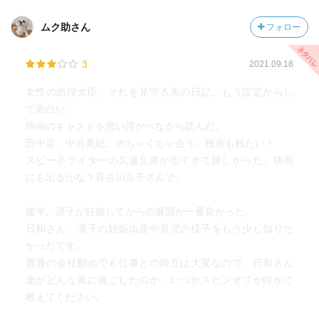
ムク助さん
フォロー
3
2021.09.18
女性の総理大臣、それを見守る夫の日記。もう設定からし
て面白い。
映画のキャストを思い浮かべながら読んだ。
田中圭、中谷美紀、めちゃくちゃ合う。映画も観たい！
スピーチライターの久遠久美が出てきて嬉しかった。映画
にも出るかな？長谷川京子さんで。
後半、凛子が妊娠してからの展開が一番良かった。
日和さん、凛子の妊娠出産や育児の様子をもう少し知りた
かったです。
普通の会社勤めでも仕事との両立は大変なので、日和さん
達がどんな風に過ごしたのか、いつかスピンオフか何かで
教えてください。