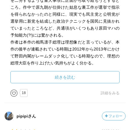
を二分するような重大事項に正面から取り組もうとすると
ころ。作中で原九朗が仕掛けた姑息な裏工作が選挙で指示
を得られなかったのと同様に、現実でも民主党と公明党が
選挙用に新党を結成した政治テクニックを国民に見抜かれ
ていまったところなど、共通項がいくつもあり原田マハの
予知能力(?!)には驚かされる。
作者は本作の相馬凛子総理は理想像だと言っているが、本
作の後半が連載されている時期は2012年から2013年にかけ
て野田内閣がレームダック化している時期なので、理想の
総理大臣を作り上げたい気持ちがよく分かる。
ところで本作の主人公は｢総理の夫｣である。その夫の職業
を鳥類学者に設定した点は、政治という｢鳥の目(俯瞰)｣が必
続きを読む
要な世界を、利害関係のない純粋な観察者の視点で捉え直
すための秀逸なメタファーだと感じた。
18
詳細をみる
pipipiさん
フォロー