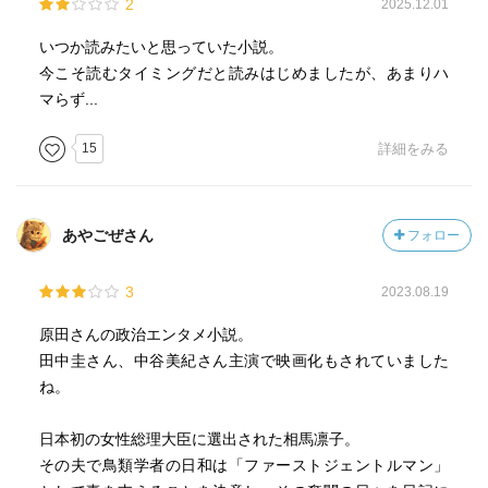
2
2025.12.01
いつか読みたいと思っていた小説。
今こそ読むタイミングだと読みはじめましたが、あまりハ
マらず...
15
詳細をみる
あやごぜさん
フォロー
3
2023.08.19
原田さんの政治エンタメ小説。
田中圭さん、中谷美紀さん主演で映画化もされていました
ね。
日本初の女性総理大臣に選出された相馬凛子。
その夫で鳥類学者の日和は「ファーストジェントルマン」