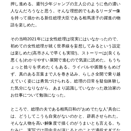
押し進める。週刊少年ジャンプの主人公のように色の濃い
人なんだろうなと思う。そんな理想的でもあるリーダー像
を持って描かれる新任総理大臣である相馬凛子の躍進の物
語を楽しめた。
その当時2021年には女性総理は現実にはいなかったので、
初めての女性総理が就く世界線を妄想してみるという設定
は楽しめた(高市さんで早くも実現!)。ストーリーは(良くも
悪くも)わかりやすい展開で進むので気楽に読めた。もうち
ょっと捻りを求めたくもある。ライバルや困難をもめげ
ず、真のある言葉まで人を巻き込み、らしさ全開で乗り越
えていく姿には勇気づけられる。総理の日常を疑似体験し
た気分になりながら、あまり認識していなかった政治家の
お仕事について勉強になった。
ところで、総理の夫である相馬日和の"おめでたな人"具合に
は、どうしてこうも自覚がないのかと、辟易させられた。
そんな人物を高い解像度で描くのがうまいとも言える。ち
なみに、実写では田中圭が演じるとのことで適役すぎてな