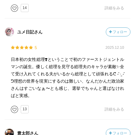
14
詳細をみる
ユメ日記さん
フォロー
5
2025.12.10
日本初の女性総理❣️ということで初のファーストジェントル
マンの誕生。優しく総理を見守る総理夫のキャラが素敵✨全
て受け入れてくれる夫がいるから総理として頑張れるᕦ -᷅ ·̫ -᷄
ᕤ理想の世界を現実にするのは難しい、なんだかんだ政治家
さんはすごいなぁ〜とも感じ、選挙でちゃんと選ばなけれ
ばと実感。
13
詳細をみる
豊太郎さん
フォロー