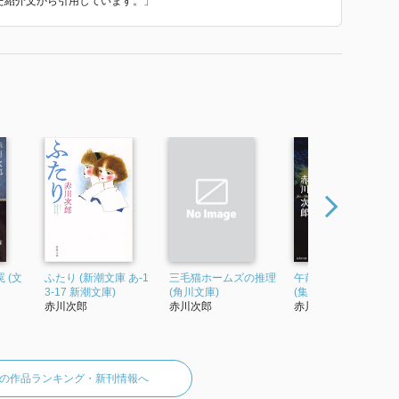
いた紹介文から引用しています。」
 (文
ふたり (新潮文庫 あ-1
三毛猫ホームズの推理
午前0時の忘れもの
3-17 新潮文庫)
(角川文庫)
(集英社文庫(日本))
赤川次郎
赤川次郎
赤川次郎
の作品ランキング・新刊情報へ