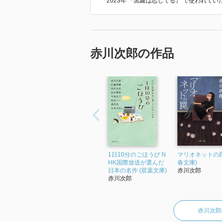
「2023年 『黒鍵は恋してる』 で使われて
赤川次郎の作品
1日10分のごほうび N
マリオネットの罠
HK国際放送が選んだ
春文庫)
日本の名作 (双葉文庫)
赤川次郎
赤川次郎
赤川次郎