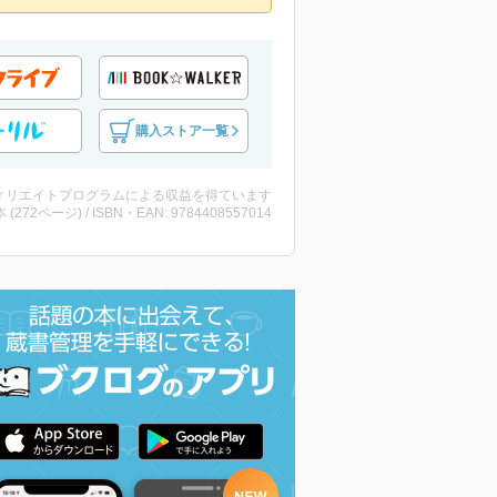
購入ストア一覧
ィリエイトプログラムによる収益を得ています
・本 (272ページ) / ISBN・EAN: 9784408557014