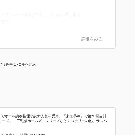
ン・ファンが今回は登場し、若干活躍します。
本です。
詳細をみる
全2件中 1 - 2件を表示
車」でオール讀物推理小説新人賞を受賞。『東京零年』で第50回吉川
リーズ、「三毛猫ホームズ」シリーズなどミステリーの他、サスペ