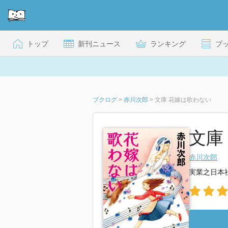
トップ
新刊ニュース
ランキング
ブ
ブクログ
>
赤川次郎
>
文庫 花嫁は歌わない
文庫
赤川次郎
実業之日本