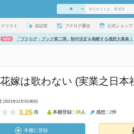
ックリスト
談話室
ブクログ通信
公式ショップ
「ブクログ・ブック第二弾」制作決定＆掲載する感想大募集！
NEW
 花嫁は歌わない (実業之日本
社
(2021年12月3日発売)
3.25
本棚登録 :
38
人
感想 :
2
件
本棚に登録