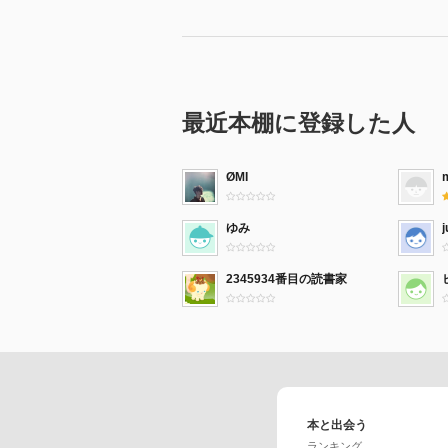
最近本棚に登録した人
ØMI
ゆみ
j
2345934番目の読書家
本と出会う
ランキング