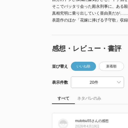
そこでバッタリ会った殿永刑事に、ある殺
真相究明に乗り出していく亜由美だが……
表題作のほか「花嫁に捧げる子守歌」収録
感想・レビュー・書評
並び替え
いいね順
新着順
表示件数
すべて
ネタバレのみ
mutotsu55
さん
の感想
2026年4月19日