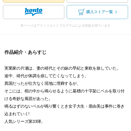
購入ストア一覧
本ページはアフィリエイトプログラムによる収益を得ています
作品紹介・あらすじ
実業家の片瀬は、妻の靖代とその妹の早紀と東欧を旅していた。
途中、靖代が体調を崩して亡くなってしまう。
異国だったが仕方なく現地に埋葬するが、
そこには、棺の中から鳴らせるように墓標の十字架にベルを取り付
ける奇妙な風習があった。
鳴るはずのないベルが鳴り響くとき女子大生・亜由美は事件に巻き
込まれていく!
人気シリーズ第33弾。