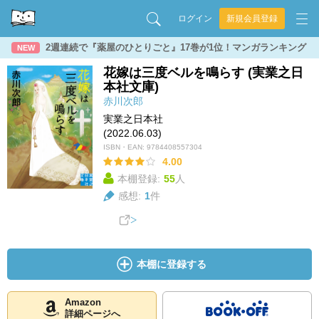
ログイン
新規会員登録
2週連続で『薬屋のひとりごと』17巻が1位！マンガランキング
NEW
花嫁は三度ベルを鳴らす (実業之日
本社文庫)
赤川次郎
実業之日本社
(2022.06.03)
ISBN・EAN:
9784408557304
4.00
本棚登録:
55
人
感想:
1
件
本棚に登録する
Amazon
詳細ページへ