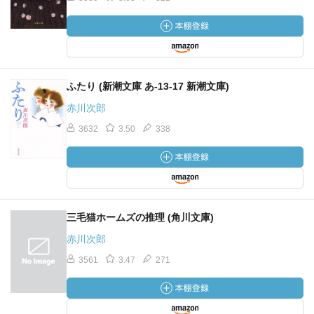
ふたり (新潮文庫 あ-13-17 新潮文庫)
赤川次郎
3632
3.50
338
三毛猫ホームズの推理 (角川文庫)
赤川次郎
3561
3.47
271