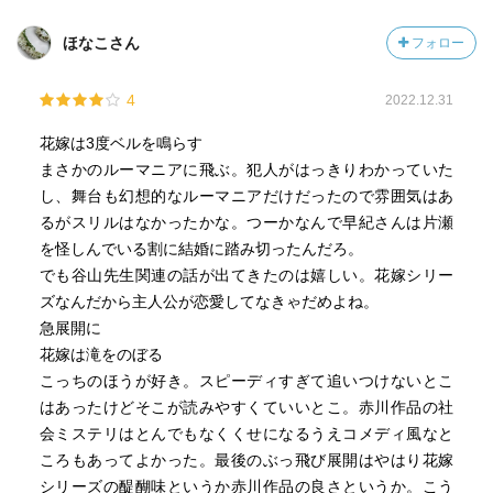
ほなこさん
フォロー
4
2022.12.31
花嫁は3度ベルを鳴らす
まさかのルーマニアに飛ぶ。犯人がはっきりわかっていた
し、舞台も幻想的なルーマニアだけだったので雰囲気はあ
るがスリルはなかったかな。つーかなんで早紀さんは片瀬
を怪しんでいる割に結婚に踏み切ったんだろ。
でも谷山先生関連の話が出てきたのは嬉しい。花嫁シリー
ズなんだから主人公が恋愛してなきゃだめよね。
急展開に
花嫁は滝をのぼる
こっちのほうが好き。スピーディすぎて追いつけないとこ
はあったけどそこが読みやすくていいとこ。赤川作品の社
会ミステリはとんでもなくくせになるうえコメディ風なと
ころもあってよかった。最後のぶっ飛び展開はやはり花嫁
シリーズの醍醐味というか赤川作品の良さというか。こう