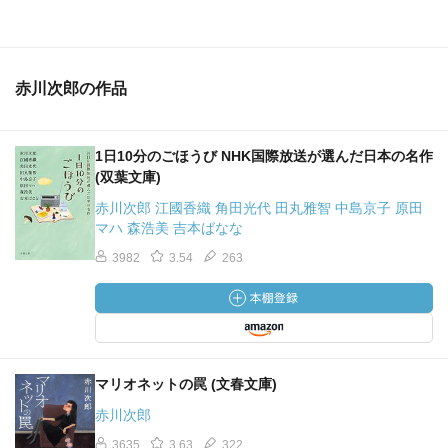
赤川次郎の作品
1日10分のごほうび NHK国際放送が選んだ日本の名作
(双葉文庫)
赤川次郎 江國香織 角田光代 田丸雅智 中島京子 原田
マハ 森浩美 吉本ばなな
3982
3.54
263
マリオネットの罠 (文春文庫)
赤川次郎
3635
3.63
322