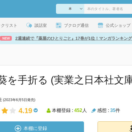
ックリスト
談話室
ブクログ通信
公式ショップ
2週連続で『薬屋のひとりごと』17巻が1位！マンガランキング
NEW
葵を手折る (実業之日本社文庫
社
(2023年6月5日発売)
4.19
本棚登録 :
452
人
感想 :
35
件
本棚に登録