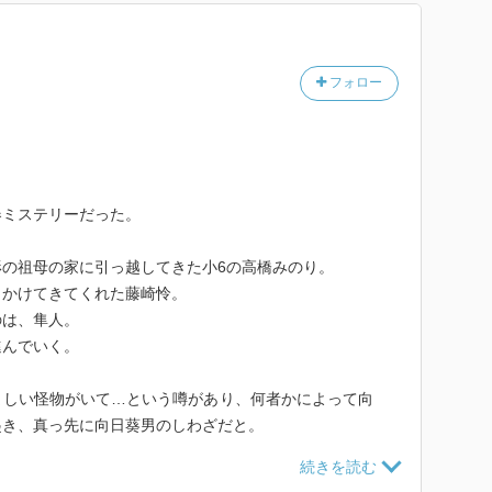
て』と怜のことを思う みのりは『地面にうずくまる少
祭りの向日葵流しの準備の最中、学校で植えた向日葵の
者なの』、『お前なんか死ねって、そう云われたの』と
件が発生し、生徒たちの間では『向日葵男』の仕業と噂
。そんな雛子は『誰も、隼人には、逆らえないから』と
、『児童数が計三十七人』という『山央小学校桜沢分
フォロー
、怜、そして隼人と同じ学校で学ぶことになった みの
蛙が入っている事件が発生し、『向日葵男』が存在する
圏が限られている』という都会とは全く異なる山間の学
れ出されたみのりは隼人に木に縛られ、放置されるが、
そんな中で、『小さな世界を支配しているのは、まぎれ
隼人の存在を改めて意識する みのりは、一方で、『子
存在を知ります。『教室を掃除中に、男子児童がふざけ
春ミステリーだった。
向日葵を切り落とした犯人ではないかと疑うみのりだっ
う中に、『女子で一番背の高い阿部小百合』が『真面目
気に留める様子もな』い男子。しかし、小百合の次の言
の祖母の家に引っ越してきた小6の高橋みのり。
『そんなことしてると、向日葵男(ひまわりおとこ)が
しかけてきてくれた藤崎怜。
がけない事態。みのりを身を挺して守ったのは……
ズボタンを押したみたいに動きを止める』男子を見て、
のは、隼人。
と思う みのり。『向日葵男って？』と訊く みのりに
進んでいく。
は分校時代の仲間たちと充実した中学生活を送る。
る小百合は、『そんな大きい声で云っちゃ、駄目なんだ
方を見』ました。そんな村での暮らしの中に『夏祭り』
ましい怪物がいて…という噂があり、何者かによって向
、再び向日葵が切り落とされる。さらにみのりが中学3
をしている灯ろうの先端に向日葵の花を載せ』て川へと
起き、真っ先に向日葵男のしわざだと。
の病弱な母親の春美が何者かに襲われ、入院するが、亡
のために準備されていた『向日葵』に異変が起こりま
を切り落とされ、葉をつけた背の高い茎だけが風に揺れ
と起こるのでは…と想像していたが、殺伐としたもので