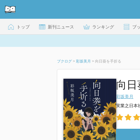
トップ
新刊ニュース
ランキング
ブ
ブクログ
>
彩坂美月
>
向日葵を手折る
向日
彩坂美月
実業之日本