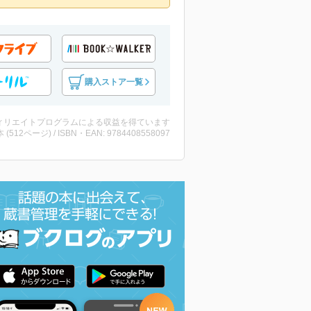
購入ストア一覧
ィリエイトプログラムによる収益を得ています
・本 (512ページ) / ISBN・EAN: 9784408558097