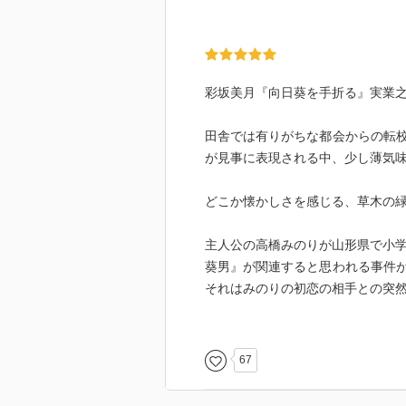
『もうすぐお祖母ちゃんのうちに
るい声で云』うのを聞くのは主人
いう集落にある母の実家』へと向
った』ことで山形にある母の実家
彩坂美月『向日葵を手折る』実業
て、よぐ来たな』と迎えてくれた
ず、みのりは『外を見てきていい
田舎では有りがちな都会からの転
間の集落』である桜沢の自然の中
が見事に表現される中、少し薄気
『青々とした小さな葉に何気なく
飛』びます。そんな みのりの目
どこか懐かしさを感じる、草木の
る『手足の長い少年』の姿があり
校してくるって、今井先生が話し
主人公の高橋みのりが山形県で小学
『遠くから みのり』と母の声が
葵男』が関連すると思われる事件
して次の日、『怜と名乗ったあの
それはみのりの初恋の相手との突
みのりは、木の陰の向こうに怜の
と』、そして『向かい合う形で小
父親がくも膜下出血で亡くなり、
うかと みのりが思った直後、突
県の桜沢という集落に引っ越す。
67
げます。それを見て憤りが込み上げ
っ子の西野隼人とその友達でみの
すんじゃねーよ』、『行くぞ、怜