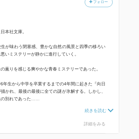
フォロー
着くわよ』と『助手席の母が、意識して出したような明
公の高橋みのり。母の弟の運転する車で『山形の桜沢と
かう みのりは、『春先に、父がくも膜下出血で亡くな
へと移り住むことになりました。『おかえり。なんだ
之日本社文庫。
祖母に迎え入れられたものの、祖母と母の会話に入れ
？』と言うと『山桜が、新緑を背景に美しく咲く』『山
校生が味わう閉塞感、豊かな自然の風景と四季の移ろい
に飛び出しました。『好奇心が頭をもたげ』る中、
味悪いミステリーが静かに進行していく。
手を伸ばしたとき』、『触っちゃ駄目だ』と『鋭い声が
の前には『ツタウルシだよ』と『生真面目な表情で』語
緑の薫りを感じる爽やかな青春ミステリーであった。
ました。『高橋みのりちゃんだろ。同い年の女の子が転
てた』と続ける少年は藤崎怜と名乗ります。そんな時、
6年生から中学を卒業するまでの4年間に起きた『向日
したことで、少年は『またね』と場を後にしました。そ
が描かれ、最後の最後に全ての謎が氷解する。しかし、
男の子にも、また会えるかもしれない』と再び出かけた
然の別れであった……
姿を見つけますが、『傍らにもう一人、少年がいるこ
柄な少女が立っている』のに気づきます。『声をかけよ
小学6年生の高橋みのりは母親と母親の実家のある山形
然、怜の隣にいた少年が少女を蹴』り、少女が悲鳴を上
新たに通う小学校は小さな分校で、そこで残酷ないじめ
詳細をみる
た みのりが『何してるの!?』と声を上げると、『口出
りの家の近所に住む藤崎怜と出会う。
』と言うと怜ともう一人の少年は立ち去りました。『あ