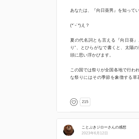
あなたは、『向日葵男』を知って
(*˙ᵕ˙*)え？
夏の代名詞とも言える『向日葵』
り”、とひらがなで書くと、太陽
頭に思い浮かびます。
この国では祭りが全国各地で行わ
な祭りにはその季節を象徴する草
顔、菊といった花々の他に、夏と
何にもという気がします。
215
さてここに、そんな『向日葵』を
山間の集落を舞台にした作品があ
れるこの作品。そんな集落で日々
ことぶきジロー
さん
の感想
それは、『向日葵男』という謎の
2023年6月12日