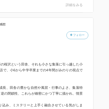
がやったんだよ』と雛子が緊張した声音で呟』きます。
序盤から気にはなってたなと思い返すことができた。
詳細をみる
れ……
然の描写を背景に少年たちが青春を鮮やかに駆け抜けて
、狭いコミュニティでの複雑な人間関係と家庭内で起こ
感想
引っ越した小6の高橋みのり。初めての夏、「向日葵流
情景の濃さだと感じた。
葵の花が、何者かによってすべて切り落とされる事件が
もたちの成長と変化の心理描写の巧みさがより一層際立
描かれている。食用菊、タラの芽、ノビル、アケビ、細
フォロー
穏な事件が続き ー”と思わせぶりな内容紹介がとても
漬けそして、味のマルジュウ。山形県には出汁醤油文化
理作家協会賞長編および連作短編集部門にノミネートも
の内面を描いていく凄さに自分も同じ年齢になったかの
め、幾つかの会社が出汁醤油を販売している。我が家で
言える作品です。そんな作品の書名を見て『手折る』と
ュウを採用している。なるほど、彩坂美月は山形県出身
すみません、国語力のなさを曝け出してしまった私です
葵とそれに囲まれた少女という表紙がまず印象深く感じ
なかったが、ラストに感動。
の桜沢という田舎、それも小さな集落に引っ越した小
庫本472ページという物量に怯んでしまったものの今
語で、小6から中学卒業までの4年間がみのりの視点で
う中に外すわけにもいかず、一日で一気に読み切りまし
〉の池上冬樹さんがこんなことを記されていらっしゃい
の成長、田舎の豊かな自然や風習・行事のよさ、集落特
と逆の閉鎖性、これらが緻密にかつ丁寧に描かれ、情景
がこめられた小説も珍しいのではないか。自然描写をし
いったほうがいい)作家が多いなかで、彩坂美月は、丁
込み、ミステリーと上手く融合させている気がしま
く季節の流れを追っていき、嫋々たる余韻を残す”。