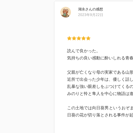
んな乱暴な男の子と、友達だなん
夏になり、小学校の行事である夏
女』を介抱します。『隼人は乱暴
湖永
さん
の感想
花が全て切り落とされるという事
言う少女は犬飼雛子と名乗ります
2023年9月22日
される。
も告げるのでした。場面は変わり
校』の六年に迎え入れられ、雛子
その後、みのりの給食のスープに
りは『児童数自体が少なく、生活
証拠を見せると言われ、隼人に連
校の暮らしに馴染んでいきます。
怜と怜の父親に発見される。
もなくこの傲慢な少年』と、西野
読んで良かった。
供たちが恐れている』もう一つの
気持ちの良い感動に酔いしれる青
時折、残酷な行動を見せる隼人が
て箒で打ち合いをしていた』とい
たが……
にやりなさいよ』と注意するも『
父親が亡くなり母の実家である山形
葉に『教室の空気が変わ』ります。
近所で出会った少年は、優しく話
そして、みのりに降り掛かる思い
来るんだから！』その瞬間『ポー
乱暴な強い眼差しをぶつけてくる
『一体、何が起こったのだろう？』
みのりと怜と隼人を中心に物語は
再びの春。中学生になったみのり
『しいっ』と『人差し指を立て』
よ』と『不安そうな目つきで窓の
この土地では向日葵男というおぞ
時は流れ、みのりが中学2年生の夏
が近づいてきます。『船に似た形
日葵の花が切り落とされる事件が
年生になった年の夏祭りの前、怜
流すという夏祭り。しかし、祭り
くなってしまう。
す。『植えられた向日葵は全て花
よほど暗い絶望感漂う事件が次々