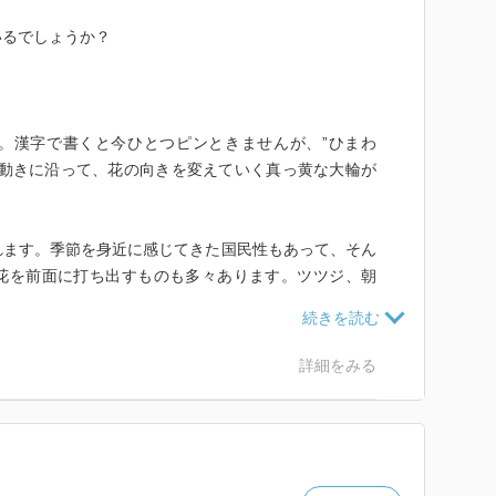
いるでしょうか？
。漢字で書くと今ひとつピンときませんが、”ひまわ
の動きに沿って、花の向きを変えていく真っ黄な大輪が
れます。季節を身近に感じてきた国民性もあって、そん
花を前面に打ち出すものも多々あります。ツツジ、朝
言えば『向日葵』を祭りの中心に置くものがあるのは如
詳細をみる
川に流す『向日葵流し』という祭りが連綿と行われきた
ります。山形の自然の四季の移り変わりが鮮やかに描か
を過ごす三人の男女の青春が描かれるこの作品。そして
存在が不気味に見え隠れするミステリな物語です。