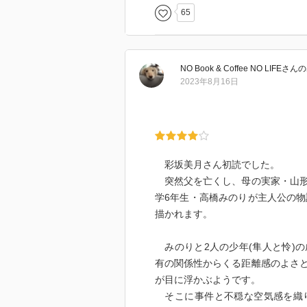
ていた』という事態に『向日葵男
はなく結果としては、そういえば
65
急展開する物語。悲しい友との別
まさかのミステリーと、美しい自
いく物語が始まりました。
大きな事件があるわけでもないが
そして、数年後……
る問題。
NO Book & Coffee NO LIFE
さん
の
“父親が亡くなり、山形の集落に
だが満足感を得られたのは心理と
2023年8月16日
し」のために育てられていた向日
季節を巡るたびにこの3人の子ど
作中には山形県の食文化も忠実に
起きる。みのりの周囲ではさらに不
っていく。
竹、フキ、ミズ、無花果、ぺそら
気になるこの作品。第74回日本推
これほどまでに丁寧に少女や少年
があるのか、味のマルジュウを始
された彩坂美月さんの代表作とも
ような錯覚に陥ってしまった。
も色々と試した結果、味のマルジ
書いて”たおる”と読むんだ！と、
であったか。
彩坂美月さん初読でした。
(笑)が、表紙一杯に咲き誇る向日
終盤は、事件の真相に切なさしか
突然父を亡くし、母の実家・山形
ました。しかし、興味は沸いても文
本体価格900円
学6年生・高橋みのりが主人公の物
回彩坂さんの作品を三作読むとい
★★★★★
描かれます。
た。そんなこの作品には、〈解説
ます。
みのりと2人の少年(隼人と怜)
有の関係性からくる距離感のよさ
“これほど自然の中に多感な思い
が目に浮かぶようです。
なくなった(いや出来なくなったと
そこに事件と不穏な空気感を織り
寧に一人の少女の内面と、過ぎてい