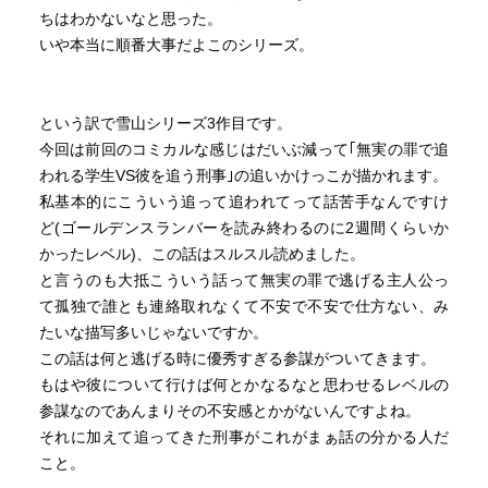
ちはわかないなと思った。
いや本当に順番大事だよこのシリーズ。
という訳で雪山シリーズ3作目です。
今回は前回のコミカルな感じはだいぶ減って｢無実の罪で追
われる学生VS彼を追う刑事｣の追いかけっこが描かれます。
私基本的にこういう追って追われてって話苦手なんですけ
ど(ゴールデンスランバーを読み終わるのに2週間くらいか
かったレベル)、この話はスルスル読めました。
と言うのも大抵こういう話って無実の罪で逃げる主人公っ
て孤独で誰とも連絡取れなくて不安で不安で仕方ない、み
たいな描写多いじゃないですか。
この話は何と逃げる時に優秀すぎる参謀がついてきます。
もはや彼について行けば何とかなるなと思わせるレベルの
参謀なのであんまりその不安感とかがないんですよね。
それに加えて追ってきた刑事がこれがまぁ話の分かる人だ
こと。