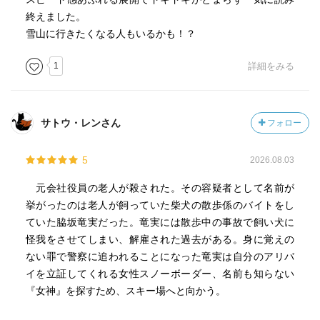
終えました。
雪山に行きたくなる人もいるかも！？
1
詳細をみる
サトウ・レンさん
フォロー
5
2026.08.03
元会社役員の老人が殺された。その容疑者として名前が
挙がったのは老人が飼っていた柴犬の散歩係のバイトをし
ていた脇坂竜実だった。竜実には散歩中の事故で飼い犬に
怪我をさせてしまい、解雇された過去がある。身に覚えの
ない罪で警察に追われることになった竜実は自分のアリバ
イを立証してくれる女性スノーボーダー、名前も知らない
『女神』を探すため、スキー場へと向かう。