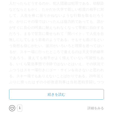
人だったらどうするのか。犯人隠避は犯罪である。幼馴染
などならともかく、たかだか大学で親しい程度の相手に対
して、人生を棒に振りかねないような行動を取るだろう
か。かりにその場ではいったんは協力的であっても、誰か
がすぐに良心の呵責に耐えられなくなって警察に自白する
だろう。まるで甘言に乗せられて「闇バイト」で人生を台
無しにしてしまう若者のようである。そもそも逃げるとい
う発想も信じがたい。波川がいろいろと理窟を述べてはい
るが、スキー場に行ったところで逢えるのは天文学的確率
であろう。逢えても相手がよく憶えていない可能性もあ
る。いくら緊急事態で冷静ではないとはいえ、その状況で
ふつうはスキー場行きにゴー・サインを出さないと思われ
る。スキー場でもありえないことばかりである。20年近く
ぶりに滑ったはずの小杉敦彦刑事は当初悪戦苦闘しつつ
も、ブランクが信じられないほどに転ばずに移動できてい
るし、異常に物わかりがよい女将の川端由希子は夫を亡く
続きを読む
して旅館や居酒屋を1人で切り盛りしているはずなのに、昼
間から仕事もせずに小杉に全面協力。スキー場のスタッフ
1
詳細をみる
もありえないことだらけで、高野誠也は脇坂たちに立入禁