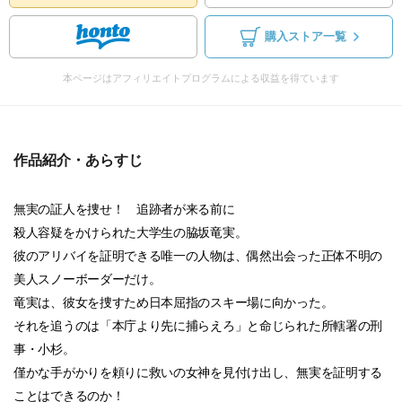
購入ストア一覧
本ページはアフィリエイトプログラムによる収益を得ています
作品紹介・あらすじ
無実の証人を捜せ！ 追跡者が来る前に
殺人容疑をかけられた大学生の脇坂竜実。
彼のアリバイを証明できる唯一の人物は、偶然出会った正体不明の
美人スノーボーダーだけ。
竜実は、彼女を捜すため日本屈指のスキー場に向かった。
それを追うのは「本庁より先に捕らえろ」と命じられた所轄署の刑
事・小杉。
僅かな手がかりを頼りに救いの女神を見付け出し、無実を証明する
ことはできるのか！