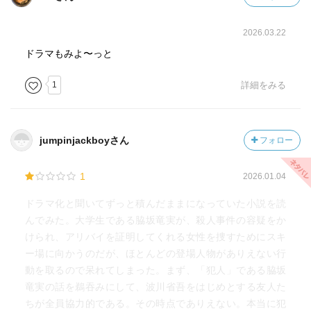
2026.03.22
ドラマもみよ〜っと
1
詳細をみる
jumpinjackboyさん
フォロー
1
2026.01.04
ドラマ化と聞いてずっと積んだままになっていた小説を読
んでみた。大学生である脇坂竜実が、殺人事件の容疑をか
けられ、アリバイを証明してくれる女性を捜すためにスキ
ー場に向かうのだが、ほとんどの登場人物がありえない行
動を取るので呆れてしまった。まず、「犯人」である脇坂
竜実の話を鵜吞みにして、波川省吾をはじめとする友人た
ちが全員協力的である。その時点でありえない。本当に犯