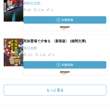
西村京太郎
49
3.16
4
死体置場で夕食を 〈新装版〉 (徳間文庫)
赤川次郎
121
3.20
6
もっと見る