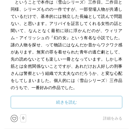
ということで本作は〈雪山シリーズ〉三作目。二作目と
同様、シリーズものの一作ですが、一部登場人物が共通し
ているだけで、基本的には独立した長編として読んで問題
ない、と思います。アリバイを証言してくれる女性の話と
聞いて、なんとなく最初に頭に浮かんだのが、ウィリア
ム・アイリッシュの『幻の女』という有名な小説でした。
謎の人物を探せ、って物語にはなんだか昔からワクワク感
があります。無実の罪を着せられた青年の逃亡劇として、
先の読めないとても楽しい一冊となっています。しかし本
筋とは全然関係ないことですが、あれだけお人好しの刑事
さんは警察という組織で大丈夫なのだろうか、と変な心配
をしてしまいました。個人的には〈雪山シリーズ〉三作品
のうちで、一番好みの作品でした。
続きを読む
0
詳細をみる