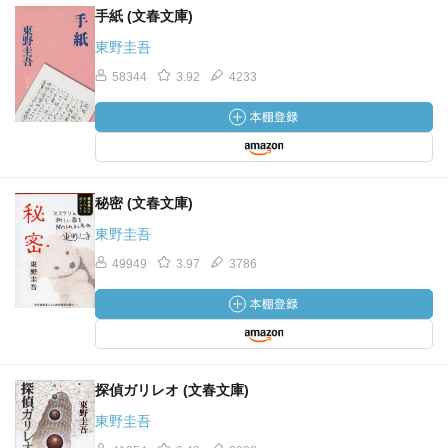
手紙 (文春文庫)
東野圭吾
58344
3.92
4233
秘密 (文春文庫)
東野圭吾
49949
3.97
3786
探偵ガリレオ (文春文庫)
東野圭吾