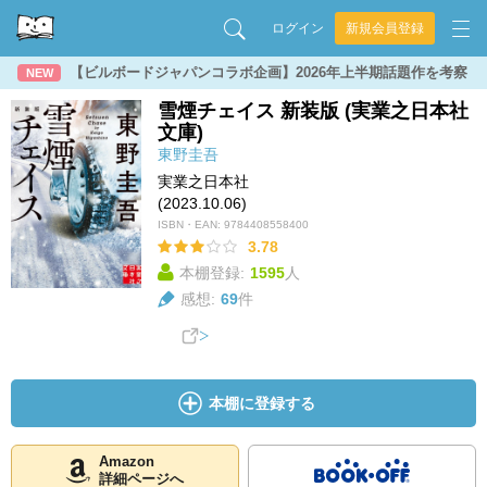
ログイン
新規会員登録
【ビルボードジャパンコラボ企画】2026年上半期話題作を考察
NEW
雪煙チェイス 新装版 (実業之日本社
文庫)
東野圭吾
実業之日本社
(2023.10.06)
ISBN・EAN:
9784408558400
3.78
本棚登録:
1595
人
感想:
69
件
本棚に登録する
Amazon
詳細ページへ