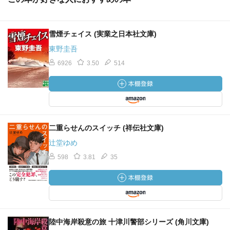
雪煙チェイス (実業之日本社文庫)
東野圭吾
6926
3.50
514
二重らせんのスイッチ (祥伝社文庫)
辻堂ゆめ
598
3.81
35
陸中海岸殺意の旅 十津川警部シリーズ (角川文庫)