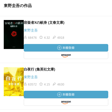
東野圭吾の作品
容疑者Xの献身 (文春文庫)
東野圭吾
68476
4.32
4918
白夜行 (集英社文庫)
東野圭吾
63572
4.15
4630