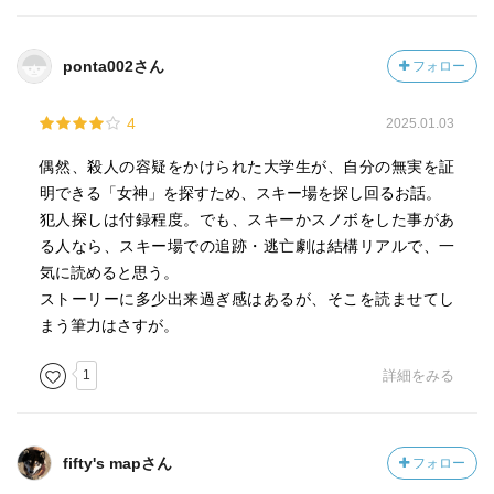
止エリアを教えてしまう。のちに家族全員がスキー場の関
係者であることが明かされるが、もし立入禁止エリアに入
ponta002さん
フォロー
ったことで事故でも起こったら、営業停止になったり、最
悪の場合はそのまま廃業に至ったりする可能性すらある。
4
2025.01.03
家族全員が路頭に迷ってしまうリスクを冒してまで、なぜ
教える必要があるのか。成宮葉月は妊娠中にスキーをする
偶然、殺人の容疑をかけられた大学生が、自分の無実を証
どころか、リスクが高い立入禁止エリアに平気で入ってい
明できる「女神」を探すため、スキー場を探し回るお話。
る。そもそも元アスリートという設定のはずだが、それな
犯人探しは付録程度。でも、スキーかスノボをした事があ
のにそういうエリアに入るなんて、スポーツマンシップは
る人なら、スキー場での追跡・逃亡劇は結構リアルで、一
どこに行ったのか。引退したらなくなってしまうとでもい
気に読めると思う。
うのか。とうとうアリバイを聞かされた小杉刑事は、なん
ストーリーに多少出来過ぎ感はあるが、そこを読ませてし
とあっさりと脇坂の主張を鵜吞みにしてしまう。あらゆる
まう筆力はさすが。
発言を疑うのが刑事の務めではないのか。この時点で真犯
人が捕まっているわけではなく、脇坂が精巧なウソを吐い
1
詳細をみる
ているだけだったらどうするのか。刑事失格である。この
ように、行動に粗がない登場人物を捜すほうが難しい摩訶
不思議な小説である。東野圭吾でなければ話題にもならず
fifty's mapさん
フォロー
ドラマ化もされなかったであろう。そもそも出版できたか