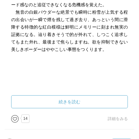
ード感なのと追従できなくなる危機感を覚えた。
無音の白銀パウダーな絶景でも瞬時に粉雪が上気する程
の出会いが一瞬で煙を残して過ぎ去り、あっという間に滑
降する特徴的な紅白模様は鮮明にメモリーに刻まれ無実の
証拠になる。辿り着きそうで的が外れて、しつこく追求し
てもまた外れ、最後まで焦らしますね。欲を抑制できない
美しきボーダーはややこしい事態をつくります。
続きを読む
14
詳細をみる