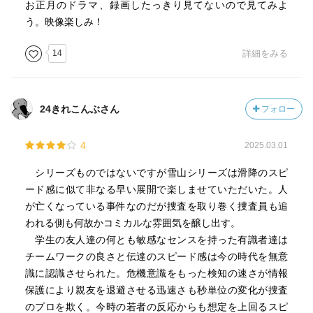
お正月のドラマ、録画したっきり見てないので見てみよ
う。映像楽しみ！
14
詳細をみる
24きれこんぶさん
フォロー
4
2025.03.01
シリーズものではないですが雪山シリーズは滑降のスピ
ード感に似て非なる早い展開で楽しませていただいた。人
が亡くなっている事件なのだが捜査を取り巻く捜査員も追
われる側も何故かコミカルな雰囲気を醸し出す。
学生の友人達の何とも敏感なセンスを持った有識者達は
チームワークの良さと伝達のスピード感は今の時代を無意
識に認識させられた。危機意識をもった検知の速さが情報
保護により親友を退避させる迅速さも秒単位の変化が捜査
のプロを欺く。今時の若者の反応からも想定を上回るスピ