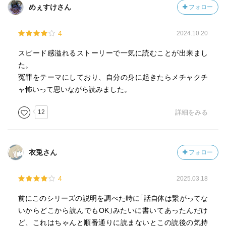
めぇすけさん
フォロー
4
2024.10.20
スピード感溢れるストーリーで一気に読むことが出来まし
た。
冤罪をテーマにしており、自分の身に起きたらメチャクチ
ャ怖いって思いながら読みました。
12
詳細をみる
衣兎さん
フォロー
4
2025.03.18
前にこのシリーズの説明を調べた時に｢話自体は繋がってな
いからどこから読んでもOK｣みたいに書いてあったんだけ
ど、これはちゃんと順番通りに読まないとこの読後の気持