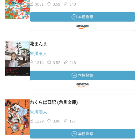
3031
3.59
340
花まんま
朱川湊人
1314
3.52
248
わくらば日記 (角川文庫)
朱川湊人
1229
3.80
177