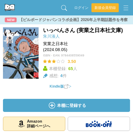
ログイン
新規会員登録
【ビルボードジャパンコラボ企画】2026年上半期話題作を考察
NEW
いっぺんさん (実業之日本社文庫)
朱川湊人
実業之日本社
(2024.08.05)
ISBN・EAN:
9784408559049
3.50
本棚登録:
65
人
感想:
4
件
Kindle版
本棚に登録する
Amazon
詳細ページへ