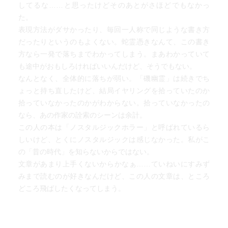
してるな……と思ったけどそのあとがさほどでもなかっ
た。
表現方法がダサかったり、毎回一人称で同じような書き方
だったりというのもよくない。蛇霊憑きなんて、この書き
方なら一発で落ちまでわかってしまう。まあわかっていて
も途中がおもしろければいいんだけど、そうでもない。
なんとなく、全体的に落ちが弱い。「磯幽霊」は続きでち
ょっと持ち直したけど、結局イヤリングを拾っていたのか
拾っていなかったのかがわからない。拾っていなかったの
なら、あの作家の詮索のシーンは余計。
この人の本は「ノスタルジックホラー」と呼ばれているら
しいけど、とくにノスタルジックは感じなかった。私がこ
の「昔の時代」を知らないからではない。
文章があまり上手くないからかなぁ……ていねいにすみず
みまで読むのが好きなんだけど、この人の文章は、ところ
どころ飛ばしたくなってしまう。