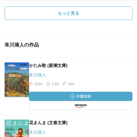
もっと見る
朱川湊人の作品
かたみ歌 (新潮文庫)
朱川湊人
3080
3.60
489
花まんま (文春文庫)
朱川湊人