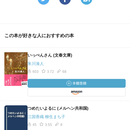
この本が好きな人におすすめの本
いっぺんさん (文春文庫)
朱川湊人
603
3.72
68
つめたいよるに (メルヘン共和国)
江国香織 柳生まち子
45
3.55
8