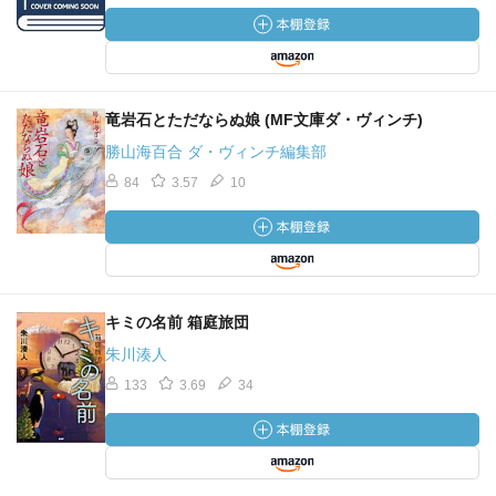
竜岩石とただならぬ娘 (MF文庫ダ・ヴィンチ)
勝山海百合 ダ・ヴィンチ編集部
84
3.57
10
キミの名前 箱庭旅団
朱川湊人
133
3.69
34