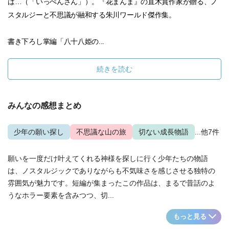
は…（「いっぺんさん」）。『花まんま』の直木賞作家が贈る、ノ
スタルジーと不思議が融和する朱川ワールド傑作集。
書き下ろし掌編「八十八姫の...
続きを読む
みんなの感想まとめ
少年の願い探し
不思議な山の旅
切ない成長物語
...他7件
願いを一度だけ叶えてくれる神様を探しに行く少年たちの物語
は、ノスタルジックでありながらも不気味さを感じさせる独特の
雰囲気が魅力です。短編が集まったこの作品は、まるで昔話のよ
うなホラー要素を含みつつ、切...
もっと見る