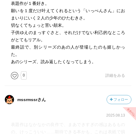
表題作が１番好き。
願いを１度だけ叶えてくれるという「いっぺんさん」にお
まいりにいく２人の少年のひたむきさ。
切なくてちょっと苦い顛末。
子供ゆえのまっすぐさと、それだけでない利己的なところ
がとてもリアル。
最終話で、別シリーズのあの人が登場したのも嬉しかっ
た。
あのシリーズ、読み返したくなってしまう。
0
詳細をみる
mssrmssrさん
フォロー
2025.08.13
表題作はなかなかの良作で、まあできすぎの感はあるもの
の、けっこういい……期待できる本かも、これは表紙で損