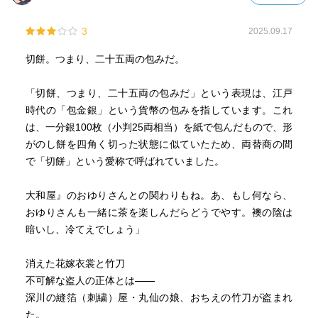
3
2025.09.17
切餅。つまり、二十五両の包みだ。
「切餅、つまり、二十五両の包みだ」という表現は、江戸
時代の「包金銀」という貨幣の包みを指しています。これ
は、一分銀100枚（小判25両相当）を紙で包んだもので、形
がのし餅を四角く切った状態に似ていたため、両替商の間
で「切餅」という愛称で呼ばれていました。
大和屋』のおゆりさんとの関わりもね。あ、もし何なら、
おゆりさんも一緒に茶を楽しんだらどうでやす。襖の陰は
暗いし、冷てえでしょう」
消えた花嫁衣裳と竹刀
不可解な盗人の正体とは――
深川の縫箔（刺繍）屋・丸仙の娘、おちえの竹刀が盗まれ
た。