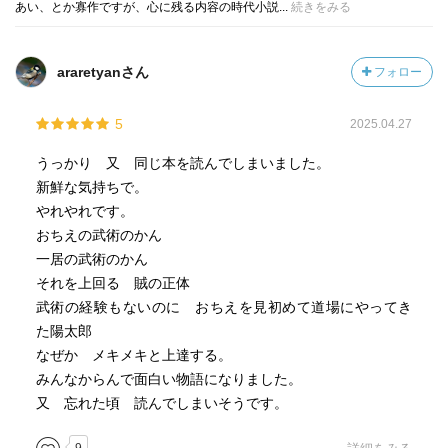
あい、とか寡作ですが、心に残る内容の時代小説...
続きをみる
araretyanさん
フォロー
5
2025.04.27
うっかり 又 同じ本を読んでしまいました。
新鮮な気持ちで。
やれやれです。
おちえの武術のかん
一居の武術のかん
それを上回る 賊の正体
武術の経験もないのに おちえを見初めて道場にやってき
た陽太郎
なぜか メキメキと上達する。
みんなからんで面白い物語になりました。
又 忘れた頃 読んでしまいそうです。