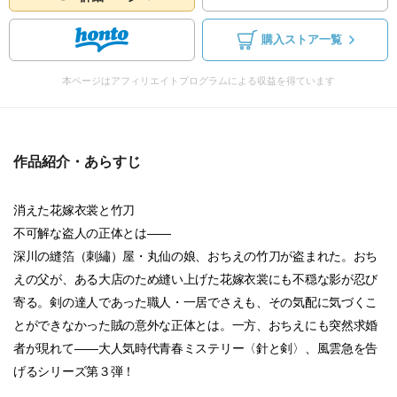
購入ストア一覧
本ページはアフィリエイトプログラムによる収益を得ています
作品紹介・あらすじ
消えた花嫁衣裳と竹刀
不可解な盗人の正体とは――
深川の縫箔（刺繡）屋・丸仙の娘、おちえの竹刀が盗まれた。おち
えの父が、ある大店のため縫い上げた花嫁衣裳にも不穏な影が忍び
寄る。剣の達人であった職人・一居でさえも、その気配に気づくこ
とができなかった賊の意外な正体とは。一方、おちえにも突然求婚
者が現れて――大人気時代青春ミステリー〈針と剣〉、風雲急を告
げるシリーズ第３弾！