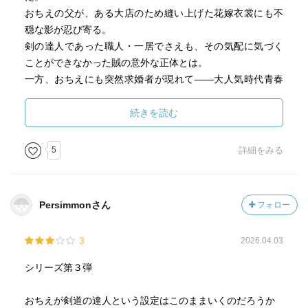
おちえの父が、ある大店のため縫い上げた花嫁衣裳にも不
穏な影が忍び寄る。
剣の達人であった職人・一居でさえも、その気配に気づく
ことができなかった賊の意外な正体とは。
一方、おちえにも突然求婚者が現れて――大人気時代青春
ミステリー〈針と剣〉、風雲急を告げるシリーズ第３弾！
続きを読む
5
詳細をみる
Persimmonさん
フォロー
3
2026.04.03
シリーズ第３弾
おちえが剣道の達人という設定はこのままいくのだろうか