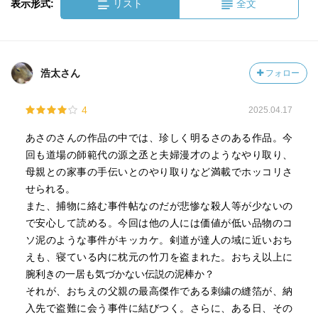
表示形式:
リスト
全文
浩太さん
フォロー
4
2025.04.17
あさのさんの作品の中では、珍しく明るさのある作品。今
回も道場の師範代の源之丞と夫婦漫才のようなやり取り、
母親との家事の手伝いとのやり取りなど満載でホッコリさ
せられる。
また、捕物に絡む事件帖なのだが悲惨な殺人等が少ないの
で安心して読める。今回は他の人には価値が低い品物のコ
ソ泥のような事件がキッカケ。剣道が達人の域に近いおち
えも、寝ている内に枕元の竹刀を盗まれた。おちえ以上に
腕利きの一居も気づかない伝説の泥棒か？
それが、おちえの父親の最高傑作である刺繍の縫箔が、納
入先で盗難に会う事件に結びつく。さらに、ある日、その