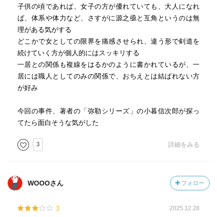
子供の頃であれば、女子の方が優れていても、大人になれ
ば、体系や体力など、さすがに源之亟と互角というのは無
理がある気がする
どこかで女としての限界を痛感させられ、違う形で剣道を
続けていく方が個人的にはスッキリする
一居との関係も複線をはるかのように書かれているが、一
居には職人としてのみの関係で、おちえとは結ばれない方
が好み
今回の事件、著者の「弥勒シリーズ」の小暮信次郎が探っ
てたら面白そうな気がした
3
詳細をみる
WOOOさん
フォロー
3
2025.12.28