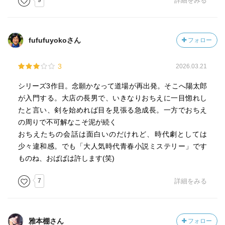
9
詳細をみる
fufufuyokoさん
フォロー
3
2026.03.21
シリーズ3作目。念願かなって道場が再出発。そこへ陽太郎
が入門する。大店の長男で、いきなりおちえに一目惚れし
たと言い、剣を始めれば目を見張る急成長。一方でおちえ
の周りで不可解なこそ泥が続く
おちえたちの会話は面白いのだけれど、時代劇としては
少々違和感。でも「大人気時代青春小説ミステリー」です
ものね、おばばは許します(笑)
7
詳細をみる
雅本棚さん
フォロー