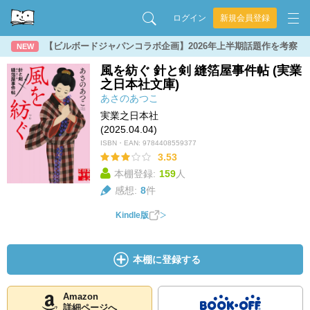
ログイン
新規会員登録
【ビルボードジャパンコラボ企画】2026年上半期話題作を考察
NEW
風を紡ぐ 針と剣 縫箔屋事件帖 (実業
之日本社文庫)
あさのあつこ
実業之日本社
(2025.04.04)
ISBN・EAN:
9784408559377
3.53
本棚登録:
159
人
感想:
8
件
Kindle版
本棚に登録する
Amazon
詳細ページへ