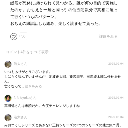
縫箔が死体に掛けられて見つかる。誰が何の目的で実施し
たのか。おちえと一居と岡っ引の仙五朗親分で真相に迫っ
て行くいつものパターン。
おちえの縁談話しも絡み、楽しく読ませて貰った。
56
詳細をみる
コメント
4
件をすべて表示
浩太さん
2025.06.04
いつもありがとうございます。
しばらく読んでいませんが、池波正太郎、藤沢周平、司馬遼太郎は外せませ
ん。
亡くなって...
続きをみる
fufufuyokoさん
2025.06.04
高田郁さんは未読だわ。今度チャレンジしますね
浩太さん
2025.06.04
みおつくしシリーズとあきない正傳シリーズの2つのシリーズの他に銀ニ貫、