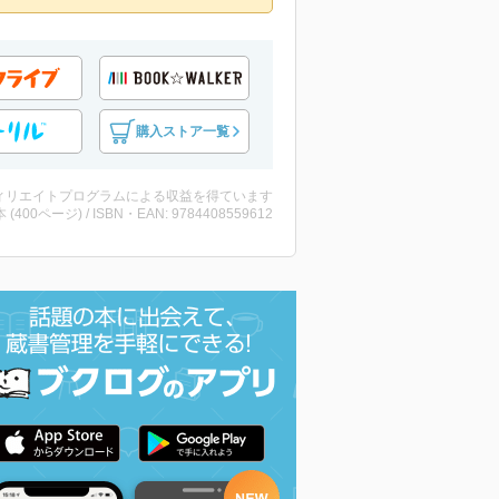
購入ストア一覧
ィリエイトプログラムによる収益を得ています
・本 (400ページ) / ISBN・EAN: 9784408559612