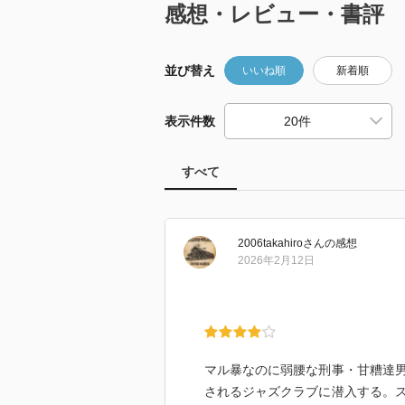
感想・レビュー・書評
並び替え
いいね順
新着順
表示件数
すべて
2006takahiro
さん
の感想
2026年2月12日
マル暴なのに弱腰な刑事・甘糟達
されるジャズクラブに潜入する。