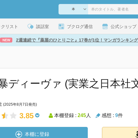
ックリスト
談話室
ブクログ通信
公式ショップ
2週連続で『薬屋のひとりごと』17巻が1位！マンガランキング
NEW
暴ディーヴァ (実業之日本社文
社
(2025年8月7日発売)
3.85
本棚登録 :
245
人
感想 :
9
件
本棚に登録