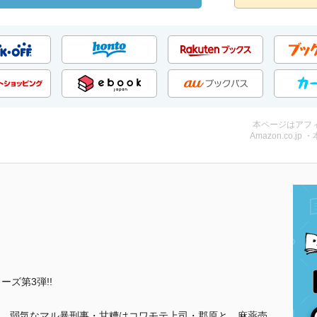
本ページはアフ
Amazon.co.jp 
ズ第3弾!!
、弱気なマル暴刑事・甘糟はコワモテ上司・郡原と、麻薬売