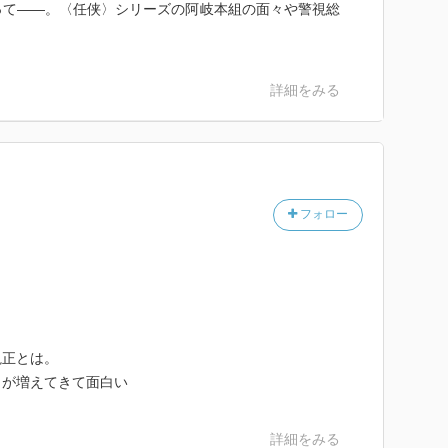
って――。〈任侠〉シリーズの阿岐本組の面々や警視総
詳細をみる
フォロー
視正とは。
ラが増えてきて面白い
詳細をみる