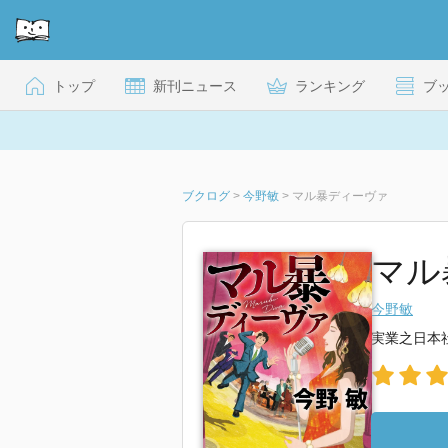
トップ
新刊ニュース
ランキング
ブ
ブクログ
>
今野敏
>
マル暴ディーヴァ
マル
今野敏
実業之日本