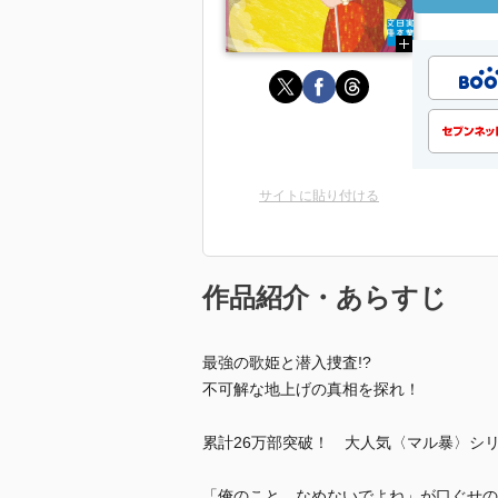
サイトに貼り付ける
作品紹介・あらすじ
最強の歌姫と潜入捜査!?
不可解な地上げの真相を探れ！
累計26万部突破！ 大人気〈マル暴〉シリー
「俺のこと、なめないでよね」が口ぐせの