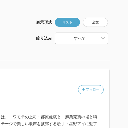
表示形式
リスト
全文
絞り込み
フォロー
男は、コワモテの上司・郡原虎蔵と、麻薬売買の場と噂
ステージで美しい歌声を披露する歌手・星野アイに魅了