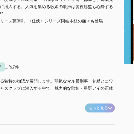
に潜入する。人気を集める歌姫の歌声は警視総監も心酔する
?
リーズ第3弾。〈任俠〉シリーズ阿岐本組の面々も登場！
ブ
...他7件
る独特の物語が展開します。弱気なマル暴刑事・甘糟とコワ
ャズクラブに潜入する中で、魅力的な歌姫・星野アイの正体
もっと見る