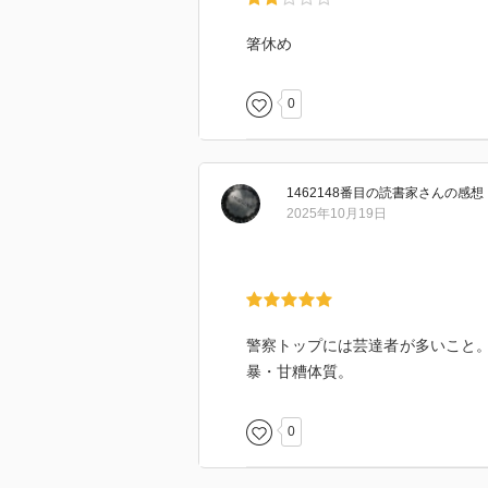
箸休め
0
1462148番目の読書家
さん
の感想
2025年10月19日
警察トップには芸達者が多いこと
暴・甘糟体質。
0