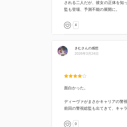
される二人だが、彼女の正体を知
監も登場、予測不能の展開に。
4
きむ
さん
の感想
2026年3月24日
面白かった。
ディーヴァがまさかキャリアの警
前回の警視総監も出てきて、キャ
0