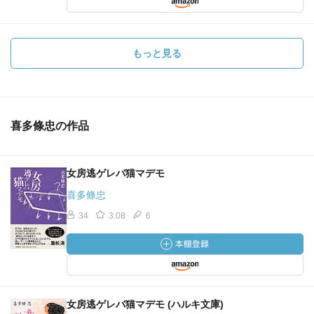
もっと見る
喜多條忠の作品
女房逃ゲレバ猫マデモ
喜多條忠
34
3.08
6
女房逃ゲレバ猫マデモ (ハルキ文庫)