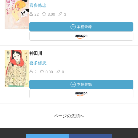
喜多條忠
22
3.00
3
神田川
喜多條忠
2
0.00
0
ページの先頭へ