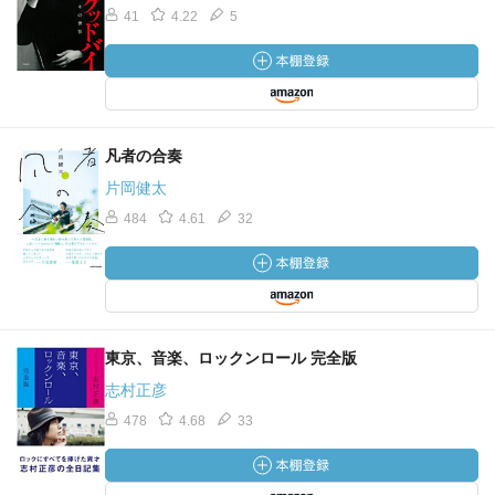
41
4.22
5
凡者の合奏
片岡健太
484
4.61
32
東京、音楽、ロックンロール 完全版
志村正彦
478
4.68
33