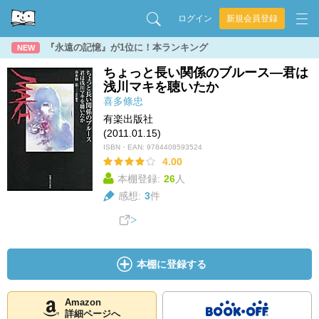
ログイン
新規会員登録
『永遠の記憶』が1位に！本ランキング
NEW
ちょっと長い関係のブルース―君は
浅川マキを聴いたか
喜多條忠
有楽出版社
(2011.01.15)
ISBN・EAN:
9784408593524
4.00
本棚登録:
26
人
感想:
3
件
本棚に登録する
Amazon
詳細ページへ