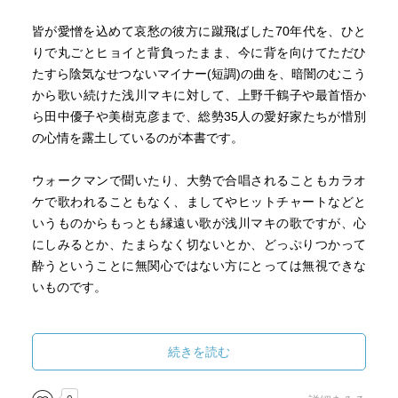
皆が愛憎を込めて哀愁の彼方に蹴飛ばした70年代を、ひと
りで丸ごとヒョイと背負ったまま、今に背を向けてただひ
たすら陰気なせつないマイナー(短調)の曲を、暗闇のむこう
から歌い続けた浅川マキに対して、上野千鶴子や最首悟か
ら田中優子や美樹克彦まで、総勢35人の愛好家たちが惜別
の心情を露土しているのが本書です。
ウォークマンで聞いたり、大勢で合唱されることもカラオ
ケで歌われることもなく、ましてやヒットチャートなどと
いうものからもっとも縁遠い歌が浅川マキの歌ですが、心
にしみるとか、たまらなく切ないとか、どっぷりつかって
酔うということに無関心ではない方にとっては無視できな
いものです。
わが平岡正明が「浅川マキの『セント・ジェームズ病院』
の封を今切る」という文章で書いています。
続きを読む
この曲を自分で訳した彼女は、男の立場で歌うか、女とし
て歌うかゆれていて、結局は前半を男の立場で、後半を死