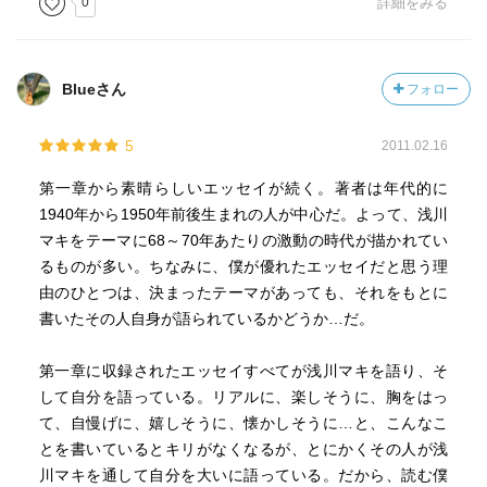
0
詳細をみる
んだ女の嘆きの立場の相聞歌として歌っているようだとい
います。
「男はセント・ジェームズ病院に女に会いにきた。女は死
Blueさん
フォロー
んでいる。冷たい空気の部屋、白く長いたぶん解剖台の上
に、ベソッと置かれていた。おめえはこれで楽になった。
5
2011.02.16
どこへでも好きなとこへ行ける。どこへ行っても俺みたい
な男に会えねえだろうけどよ。ああ、俺は死にてえ。俺が
第一章から素晴らしいエッセイが続く。著者は年代的に
死んだときには、ピカピカのエナメルの靴と金鎖の時計と
1940年から1950年前後生まれの人が中心だ。よって、浅川
洒落た帽子をかぶせて埋葬してくれ。俺が文無しだと知れ
マキをテーマに68～70年あたりの激動の時代が描かれてい
ないように」
るものが多い。ちなみに、僕が優れたエッセイだと思う理
由のひとつは、決まったテーマがあっても、それをもとに
書いたその人自身が語られているかどうか…だ。
第一章に収録されたエッセイすべてが浅川マキを語り、そ
して自分を語っている。リアルに、楽しそうに、胸をはっ
て、自慢げに、嬉しそうに、懐かしそうに…と、こんなこ
とを書いているとキリがなくなるが、とにかくその人が浅
川マキを通して自分を大いに語っている。だから、読む僕