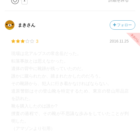
1
詳細をみる
まきさん
フォロー
3
2016.11.25
現場は北アルプスの常念岳だった。
転落事故とは思えなかった。
遺体の背中に靴跡が残っていたのだ。
誰かに蹴られたか、踏まれたかしたのだろう。
その靴跡から、犯人に行き着かなければならない。
道原警部はその登山靴を特定するため、東京の登山用品店
を訪れた。
靴を購入したのは誰か?
捜査の過程で、その靴が不思議な歩みをしていたことが判
明した。
（アマゾンより引用）