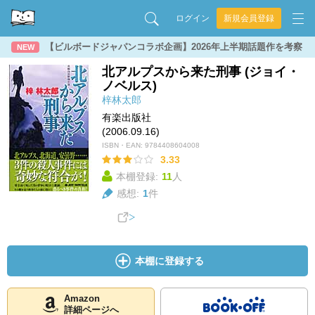
ログイン
新規会員登録
【ビルボードジャパンコラボ企画】2026年上半期話題作を考察
NEW
北アルプスから来た刑事 (ジョイ・
ノベルス)
梓林太郎
有楽出版社
(2006.09.16)
ISBN・EAN:
9784408604008
3.33
本棚登録:
11
人
感想:
1
件
本棚に登録する
Amazon
詳細ページへ