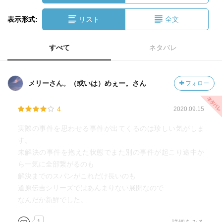
表示形式:
リスト
全文
すべて
ネタバレ
メリーさん。（或いは）めぇー。さん
フォロー
4
2020.09.15
実際の事件を思わせる事件が出てくるのは珍しい気がしま
す。
未解決の事件を抱えた状態でまた別の事件が起こり途中か
ら一気に全部繋がるのも
解決までのスパンがこれだけ長いのも
道原伝吉シリーズではあんまりない展開なので
なんだか新鮮でした。