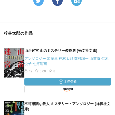
梓林太郎の作品
山岳迷宮 山のミステリー傑作選 (光文社文庫)
アンソロジー 加藤薫 梓林太郎 森村誠一 山前譲 仁木
悦子 七河迦南
42
3.00
8
不可思議な殺人 ミステリー・アンソロジー (祥伝社文
庫)