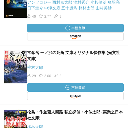
アンソロジー 西村京太郎 津村秀介 小杉健治 鳥羽亮
日下圭介 中津文彦 五十嵐均 梓林太郎 山村美紗
40
2.77
9
常念岳 一ノ沢の死角 文庫オリジナル傑作集 (光文社
文庫)
梓林太郎
29
3.00
2
松島・作並殺人回路 私立探偵・小仏太郎 (実業之日本
社文庫)
梓林太郎