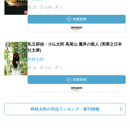
25
4.00
1
私立探偵・小仏太郎 高尾山 魔界の殺人 (実業之日本
社文庫)
梓林太郎
24
3.17
2
梓林太郎の作品ランキング・新刊情報