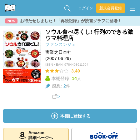
ログイン
新規会員登録
お待たせしました！「再読記録」が読書グラフに登場！
NEW
ソウル食べ尽くし! 行列のできる激
ウマ料理店
ファンスンジェ
実業之日本社
(2007.06.29)
ISBN・EAN:
9784408611594
3.40
本棚登録:
14
人
感想:
2
件
本棚に登録する
Amazon
詳細ページへ