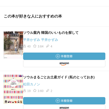
この本が好きな人におすすめの本
ソウル案内 韓国のいいものを探して
平井かずみ 平井かずみ
40
3.64
4
ソウルまるごとお土産ガイド (私のとっておき)
松田カノン
19
3.60
2