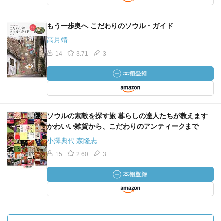
もう一歩奥へ こだわりのソウル・ガイド
高月靖
14
3.71
3
ソウルの素敵を探す旅 暮らしの達人たちが教えます
かわいい雑貨から、こだわりのアンティークまで
小澤典代 森隆志
15
2.60
3