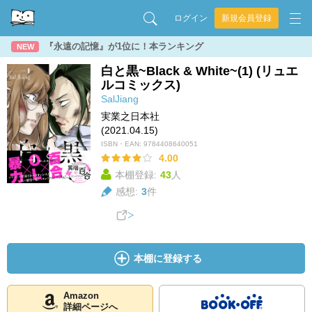
ログイン
新規会員登録
『永遠の記憶』が1位に！本ランキング
NEW
白と黒~Black & White~(1) (リュエ
ルコミックス)
SalJiang
実業之日本社
(2021.04.15)
ISBN・EAN:
9784408640051
4.00
本棚登録:
43
人
感想:
3
件
本棚に登録する
Amazon
詳細ページへ