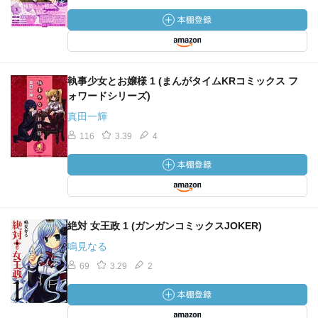
執事少女とお嬢様 1 (まんがタイムKRコミックス フ
ォワードシリーズ)
真田一輝
116
3.39
4
絶対 女王政 1 (ガンガンコミックスJOKER)
鳴見なる
69
3.29
2