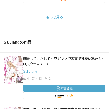
もっと見る
SalJiangの作品
翻弄して、されて～ワガママで素直で可愛い私たち～
(1) (ウーコミ！)
Sal Jiang
4
4.33
1