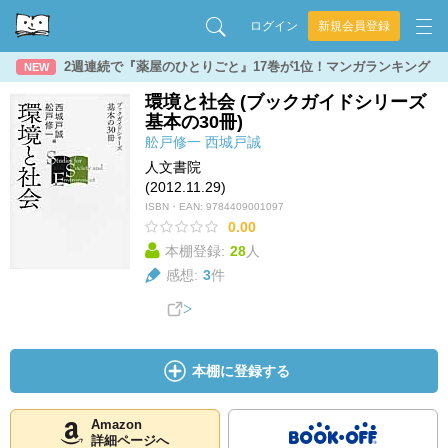
ログイン
新規会員登録
2週連続で『薬屋のひとりごと』17巻が1位！マンガランキング
NEW
環境と社会 (ブックガイドシリーズ
基本の30冊)
舩戸修一
西城戸誠
人文書院
(2012.11.29)
ISBN・EAN:
9784409001097
0.00
本棚登録:
28
人
感想:
3
件
本棚に登録する
Amazon
詳細ページへ