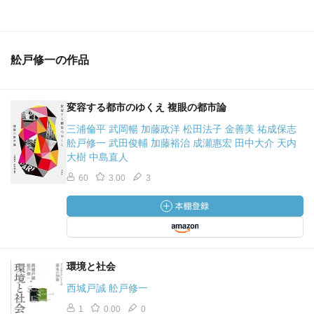
舩戸修一の作品
変容する都市のゆくえ 複眼の都市論
三浦倫平 武岡暢 加藤政洋 松田法子 金善美 祐成保志
舩戸修一 武田俊輔 加藤裕治 成瀬惠宏 田中大介 天内
大樹 中島直人
60
3.00
3
環境と社会
西城戸誠 舩戸修一
1
0.00
0